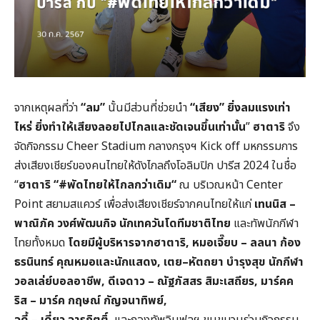
จากเหตุผลที่ว่า
“
ลม”
นั้นมีส่วนที่ช่วยนำ
“
เสียง
”
ยิ่งลมแรงเท่า
ไหร่ ยิ่งทำให้เสียงลอยไปไกลและชัดเจนขึ้นเท่านั้น
”
ฮาตาริ
จึง
จัดกิจกรรม Cheer Stadium กลางกรุงฯ Kick off มหกรรมการ
ส่งเสียงเชียร์ของคนไทยให้ดังไกลถึงโอลิมปิก ปารีส 2024 ในชื่อ
“
ฮาตาริ
“#
พัดไทยให้ไกลกว่าเดิม
“
ณ บริเวณหน้า Center
Point สยามสแควร์ เพื่อส่งเสียงเชียร์จากคนไทยให้แก่
เทนนิส –
พาณิภัค วงศ์พัฒนกิจ นักเทควันโดทีมชาติไทย
และทัพนักกีฬา
ไทยทั้งหมด
โดยมีผู้บริหารจากฮาตาริ
,
หมอเจี๊ยบ – ลลนา ก้อง
ธรนินทร์ คุณหมอและนักแสดง
,
เตย
–
หัตถยา บำรุงสุข
นักกีฬา
วอลเล่ย์บอลอาชีพ
,
ดีเจดาว
–
ณัฐภัสสร สิมะเสถียร
,
มาร์คค
ริส
–
มาร์ค กฤษณ์ กัญจนาทิพย์
,
จูดี้
–
เดี่ยว จารุกิตติ์
และกองทัพอินฟลูฯ ขนขบวนร่วมกิจกรรม