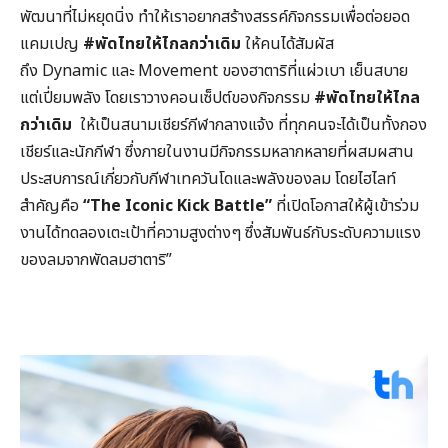
พัฒนาที่ไม่หยุดนิ่ง ทำให้เราอยากสร้างสรรค์กิจกรรมเพื่อต่อยอด
แคมเปญ
#
พัดไทยให้ไกลกว่าเดิม
ให้คนได้สัมผัส
ถึง Dynamic และ Movement ของฮาตาริที่แผ่วเบา เย็นสบาย
แต่เปี่ยมพลัง โดยเราวางคอนเซ็ปต์ของกิจกรรม
#
พัดไทยให้ไกล
กว่าเดิม
ให้เป็นสนามเชียร์กีฬากลางแจ้ง ที่ทุกคนจะได้เป็นทั้งกอง
เชียร์และนักกีฬา ซึ่งภายในงานมีกิจกรรมหลากหลายที่ผสมผสาน
ประสบการณ์เกี่ยวกับกีฬาเทควันโดและพลังของลม โดยไฮไลท์
สำคัญคือ
“The Iconic Kick Battle”
ที่เปิดโอกาสให้ผู้เข้าร่วม
งานได้ทดลองเตะเป้าที่ความสูงต่างๆ ซึ่งสัมพันธ์กับระดับความแรง
ของลมจากพัดลมฮาตาริ”