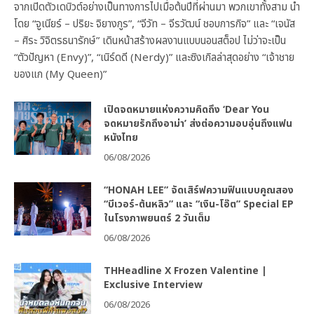
จากเปิดตัวเดบิวต์อย่างเป็นทางการไปเมื่อต้นปีที่ผ่านมา พวกเขาทั้งสาม นำ
โดย “จูเนียร์ – ปริยะ จิยางกูร”, “จีวัท – จีรวัฒน์ ชอบการกิจ” และ “เจนัส
– ศิระ วิจิตรธนารักษ์” เดินหน้าสร้างผลงานแบบนอนสต็อป ไม่ว่าจะเป็น
“ตัวปัญหา (Envy)”, “เนิร์ดดี (Nerdy)” และซิงเกิลล่าสุดอย่าง “เจ้าชาย
ของแก (My Queen)”
เปิดจดหมายแห่งความคิดถึง ‘Dear You
จดหมายรักถึงอาม่า’ ส่งต่อความอบอุ่นถึงแฟน
หนังไทย
06/08/2026
“HONAH LEE” จัดเสิร์ฟความฟินแบบคูณสอง
“บีเวอร์-ต้นหลิว” และ “เงิน-โอ๊ต” Special EP
ในโรงภาพยนตร์ 2 วันเต็ม
06/08/2026
THHeadline X Frozen Valentine |
Exclusive Interview
06/08/2026