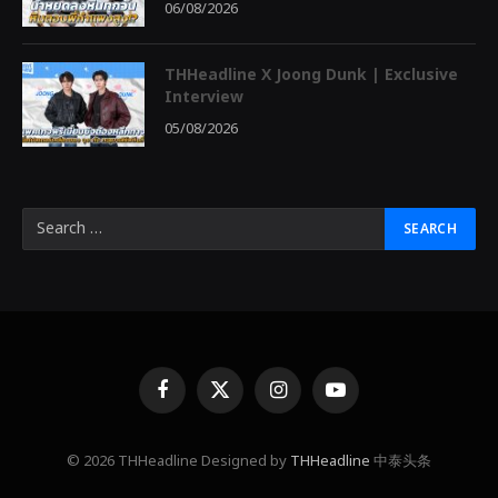
06/08/2026
THHeadline X Joong Dunk | Exclusive
Interview
05/08/2026
Facebook
X
Instagram
YouTube
(Twitter)
© 2026 THHeadline Designed by
THHeadline
中泰头条