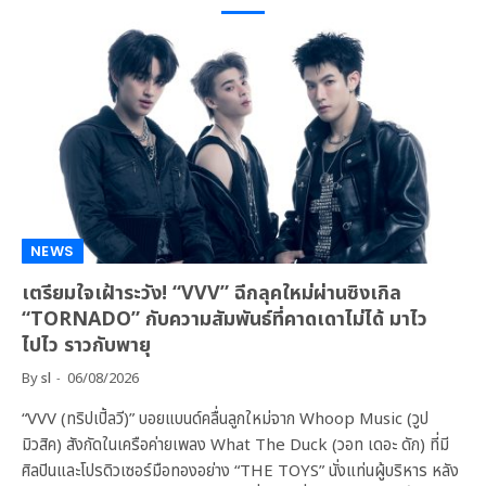
NEWS
เตรียมใจเฝ้าระวัง! “VVV” ฉีกลุคใหม่ผ่านซิงเกิล
“TORNADO” กับความสัมพันธ์ที่คาดเดาไม่ได้ มาไว
ไปไว ราวกับพายุ
By
sl
06/08/2026
“VVV (ทริปเปิ้ลวี)” บอยแบนด์คลื่นลูกใหม่จาก Whoop Music (วูป
มิวสิค) สังกัดในเครือค่ายเพลง What The Duck (วอท เดอะ ดัก) ที่มี
ศิลปินและโปรดิวเซอร์มือทองอย่าง “THE TOYS” นั่งแท่นผู้บริหาร หลัง