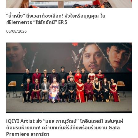
“น้ำหนึ่ง” ถึงเวลาต้องเลือก! หัวใจหรือบุญคุณ ใน
4Elements “โซ่รักอัคนี” EP.5
06/08/2026
iQIYI Artist ส่ง “มอส ภาณุวัฒน์” โกอินเตอร์! แฟนๆแห่
ต้อนรับห้างแตก! คว้าบทเด่นซีรีส์ดังพร้อมร่วมงาน Gala
Premiere จาการ์ตา