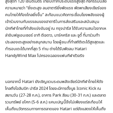
สูงสุดที่ 120 เซนติเมตร เทียบเท่ากับระดับแรงสูงสุด กิจกรรมนี้สื่อ
ความหมายว่า “ยิ่งเตะสูง ลมฮาตาริยิ่งพัดแรง พัดพาเสียงเชียร์ของ
คนไทยให้ก้องไกลยิ่งขึ้น” สะท้อนแนวคิดการเชื่อมโยงพลังของผู้
เข้าร่วมงานกับแรงลมของฮาตาริในการส่งเสริมและสนับสนุน
นักกีฬาไทยที่กำลังแข่งขันอยู่ ณ กรุงปารีส ได้รับความสนใจจากเห
ล่าอินฟลูเอนเซอร์ อาทิ ดีเจดาว, มาร์คคริส และ จูดี้ ที่มาร่วมท้า
ประลองเตะสูงอย่างสนุกสนาน โดยผู้ชนะที่ทำสถิติเตะได้สูงสุดและ
ทำรอบเตะได้มากที่สุด 5 ท่าน ต่างได้รับพัดลม Hatari
HandyWind Max ไปครองฉลองแฟนกีฬาตัวจริง
นอกจากนี้ Hatari ยังเชิญชวนระดมพลังเชียร์นักกีฬาไทยให้ดัง
ไกลถึงโอลิมปิก ปารีส 2024 โดยจะมีการตั้งบูธ Iconic Kick ณ
สยามวัน (27-28 ก.ค.), อาคาร Park สีลม (30-31 ก.ค.) และตลาด
รวมทรัพย์ อโศก (5-6 ส.ค.) แคมเปญนึ้จึงไม่เพียงแต่สะท้อนให้
เห็นถึงนวัตกรรมทางการตลาดของ Hatari แต่ยังแสดงให้เห็นถึง