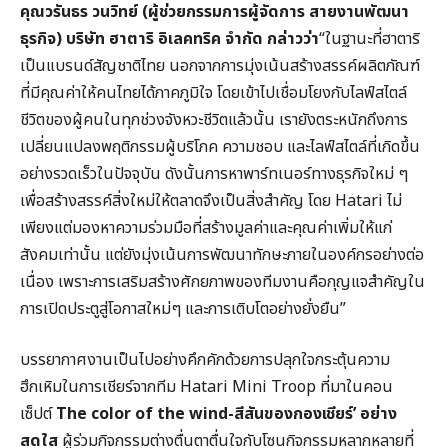
คุณวรันธร วนวิทย์
(
ผู้ช่วยกรรมการผู้จัดการ สายงานพัฒนา
ธุรกิจ
)
บริษัท ฮาตาริ อิเลคทริค จำกัด
กล่าวว่า
“ในฐานะที่ฮาตาริ
เป็นแบรนด์สัญชาติไทย นอกจากการมุ่งเน้นสร้างสรรค์ผลิตภัณฑ์
ที่มีคุณค่าให้คนไทยได้ภาคภูมิใจ โดยเข้าไปเชื่อมโยงกับไลฟ์สไตล์
ชีวิตของผู้คนในทุกช่วงจังหวะชีวิตแล้วนั้น เรายังตระหนักถึงการ
เปลี่ยนแปลงพฤติกรรมผู้บริโภค ความชอบ และไลฟ์สไตล์ที่เกิดขึ้น
อย่างรวดเร็วในปัจจุบัน ดังนั้นการหาพาร์ทเนอร์ทางธุรกิจใหม่ ๆ
เพื่อสร้างสรรค์สิ่งใหม่ให้ตลาดจึงเป็นสิ่งสำคัญ โดย Hatari ไม่
เพียงแต่มองหาความร่วมมือที่สร้างมูลค่าและคุณค่าเพิ่มให้แก่
สังคมเท่านั้น แต่ยังมุ่งเน้นการพัฒนาทักษะภายในองค์กรอย่างต่อ
เนื่อง เพราะการเสริมสร้างศักยภาพของทีมงานคือกุญแจสำคัญใน
การเปิดประตูสู่โอกาสใหม่ๆ และการเติบโตอย่างยั่งยืน”
บรรยากาศงานเป็นไปอย่างคึกคักด้วยการปลุกใจกระตุ้นความ
ฮึกเหิมในการเชียร์จากทีม Hatari Mini Troop ที่มาในคอน
เซ็ปต์
The color of the wind-
สีสันของกองเชียร์
’
อย่าง
สดใส
ผู้ร่วมกิจกรรมต่างตื่นตาตื่นใจกับโซนกิจกรรมหลากหลายที่