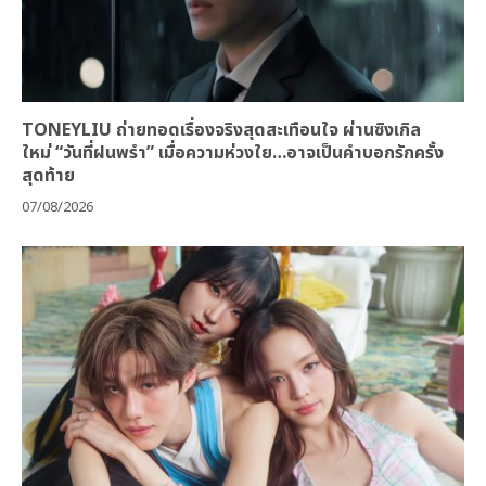
TONEYLIU ถ่ายทอดเรื่องจริงสุดสะเทือนใจ ผ่านซิงเกิล
ใหม่ “วันที่ฝนพรำ” เมื่อความห่วงใย…อาจเป็นคำบอกรักครั้ง
สุดท้าย
07/08/2026