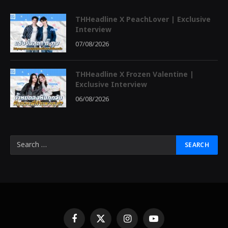
THHeadline X PeachLover | Exclusive
Interview
07/08/2026
THHeadline X Frozen Valentine |
Exclusive Interview
06/08/2026
Facebook
X
Instagram
YouTube