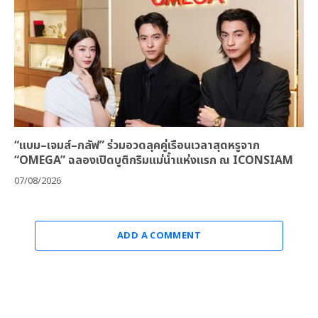
“แบม–เจมส์–กลัฟ” ร่วมอวดลุคคู่เรือนเวลาสุดหรูจาก
“OMEGA” ฉลองเปิดบูติกริมแม่น้ำแห่งแรก ณ ICONSIAM
07/08/2026
ADD A COMMENT