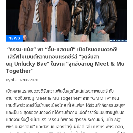
NEWS
“ธรรม-แม็ค” พา “อั๋น-แสตมป์” เปิดโหมดคนดวงดี!
เสิร์ฟโมเมนต์หวานตอนแรกซีรีส์ “จุดจีบสา
ยมู Unlucky Bae” ในงาน “จุดจีบสายมู Meet & Mu
Together”
By
sl
07/08/2026
เปิดคลาสแรกคนดวงดีรับความฟินขั้นสุดกันแน่นโรงภาพยนตร์ กับ
งาน “จุดจีบสายมู Meet & Mu Together” จาก “GMMTV” คอน
เทนต์โพรไวเดอร์ชั้นนำของเมืองไทย ที่ให้แฟนๆ ได้ร่วมทำกิจกรรมสนุกๆ
และเป็น 5 สุดยอดคนดวงดี ที่ได้ถามคำถาม เปิดตำราจีบแบบสายมูกับนัก
แสดงวัยรุ่นคู่ใหม่มาแรง “ธรรม ทัพทอง สุวรรณระกานนท์, แม็ค ณัฐ
พัชร์ นิมจิรวัฒน์” และสองนักแสดงวัยรุ่นฝีมือดี “อั๋น ณภัทร พัชรชวลิต,