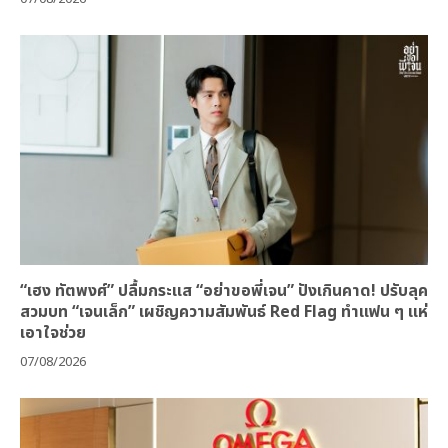
“เฮง ทัตพงศ์” ปลื้มกระแส “อย่าขอพี่เจน” ปังเกินคาด! ปรับลุค
สวมบท “เจนเล็ก” เผชิญความสัมพันธ์ Red Flag ทำแฟน ๆ แห่
เอาใจช่วย
07/08/2026