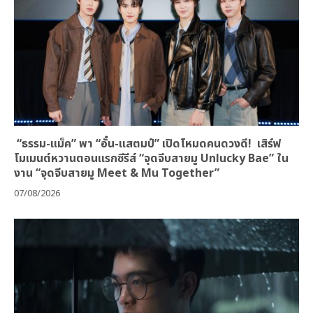
“ธรรม-แม็ค” พา “อั๋น-แสตมป์” เปิดโหมดคนดวงดี! เสิร์ฟ
โมเมนต์หวานตอนแรกซีรีส์ “จุดจีบสายมู Unlucky Bae” ใน
งาน “จุดจีบสายมู Meet & Mu Together”
07/08/2026