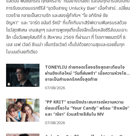
แสตมป์ พนัชษ์กรณ์ ฤกษ์ศิริอารี” กันอย่างใกล้ชิด และอินทุกอารมณ์ไปกับ
การรับชมตอนแรกซีรีส์ “จุดจีบสายมู Unlucky Bae” เมื่อคำสาป…เปลี่ยน
ดวงร้าย กลายเป็นความรัก และสองผู้กำกับฯ “โย อภิรักษ์ ชัย
ปัญหา” และ “อาร์ต อนันต์ รัศมี” ที่แท็กทีมมาเสิร์ฟความฟินครบรสด้วย
โชว์สุดพิเศษ เกมสนุกๆ และการพูดคุยถึงเบื้องลึกเบื้องหลังซีรีส์แบบเจาะ
ลึก เมื่อวันพฤหัสบดีที่ 6 สิงหาคม 2569 ที่ผ่านมา ที่ โรงภาพยนตร์ที่ 8
เอส เอฟ เวิลด์ ซีเนม่า เซ็นทรัลเวิลด์ เต็มไปด้วยความสุขและรอยยิ้มทุก
โมเมนต์เลยทีเดียว
TONEYLIU ถ่ายทอดเรื่องจริงสุดสะเทือนใจ
ผ่านซิงเกิลใหม่ “วันที่ฝนพรำ” เมื่อความห่วงใย…
อาจเป็นคำบอกรักครั้งสุดท้าย
07/08/2026
“PP KRIT” ชวนเปิดประสบการณ์ความหวาน
ซ่อนเปรี้ยวใน “Your Candy” พร้อม “ต้าเหนิง”
และ “ณิชา” ร่วมสร้างสีสันใน MV
07/08/2026