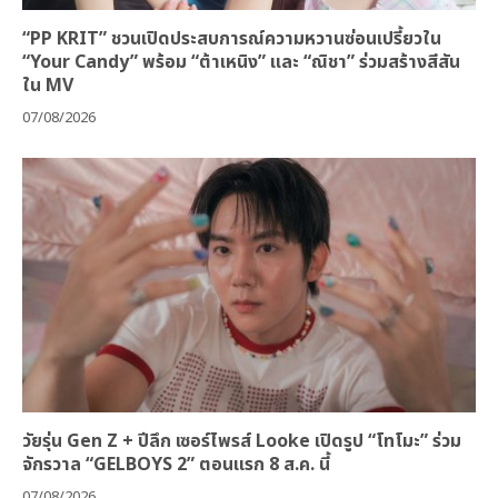
“PP KRIT” ชวนเปิดประสบการณ์ความหวานซ่อนเปรี้ยวใน
“Your Candy” พร้อม “ต้าเหนิง” และ “ณิชา” ร่วมสร้างสีสัน
ใน MV
07/08/2026
วัยรุ่น Gen Z + ปีลึก เซอร์ไพรส์ Looke เปิดรูป “โทโมะ” ร่วม
จักรวาล “GELBOYS 2” ตอนแรก 8 ส.ค. นี้
07/08/2026