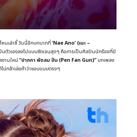
ล่าซิ๊ วันนี้อีกบทบาทที่
‘Nae Ano’ (
เนะ
–
็นตัวเองลงไปแบบชัดเจนสุดๆ คือการเป็นศิลปินนักร้องที่มี
ผลงานใหม่
“
ปากกา พัดลม ปืน (
Pen Fan Gun)”
บทเพลง
ต่ไม่กล้าเอ่ยคำว่าชอบแบบตรงๆ