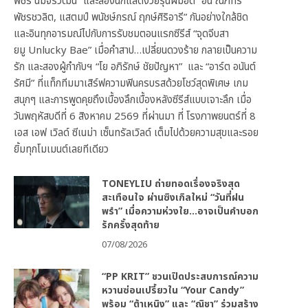
พัชร์ นิมจิรวัฒน์” และสองนักแสดงวัยรุ่นฝีมือดี “อั๋น ณภัทร
พัชรชวลิต, แสตมป์ พนัชษ์กรณ์ ฤกษ์ศิริอารี” กันอย่างใกล้ชิด
และอินทุกอารมณ์ไปกับการรับชมตอนแรกซีรีส์ “จุดจีบสา
ยมู Unlucky Bae” เมื่อคำสาป…เปลี่ยนดวงร้าย กลายเป็นความ
รัก และสองผู้กำกับฯ “โย อภิรักษ์ ชัยปัญหา” และ “อาร์ต อนันต์
รัศมี” ที่แท็กทีมมาเสิร์ฟความฟินครบรสด้วยโชว์สุดพิเศษ เกม
สนุกๆ และการพูดคุยถึงเบื้องลึกเบื้องหลังซีรีส์แบบเจาะลึก เมื่อ
วันพฤหัสบดีที่ 6 สิงหาคม 2569 ที่ผ่านมา ที่ โรงภาพยนตร์ที่ 8
เอส เอฟ เวิลด์ ซีเนม่า เซ็นทรัลเวิลด์ เต็มไปด้วยความสุขและรอย
ยิ้มทุกโมเมนต์เลยทีเดียว
TONEYLIU ถ่ายทอดเรื่องจริงสุด
สะเทือนใจ ผ่านซิงเกิลใหม่ “วันที่ฝน
พรำ” เมื่อความห่วงใย…อาจเป็นคำบอก
รักครั้งสุดท้าย
07/08/2026
“PP KRIT” ชวนเปิดประสบการณ์ความ
หวานซ่อนเปรี้ยวใน “Your Candy”
พร้อม “ต้าเหนิง” และ “ณิชา” ร่วมสร้าง