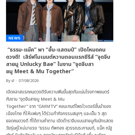
NEWS
“ธรรม-แม็ค” พา “อั๋น-แสตมป์” เปิดโหมดคน
ดวงดี! เสิร์ฟโมเมนต์หวานตอนแรกซีรีส์ “จุดจีบ
สายมู Unlucky Bae” ในงาน “จุดจีบสา
ยมู Meet & Mu Together”
By
sl
07/08/2026
เปิดคลาสแรกคนดวงดีรับความฟินขั้นสุดกันแน่นโรงภาพยนตร์
กับงาน “จุดจีบสายมู Meet & Mu
Together” จาก “GMMTV” คอนเทนต์โพรไวเดอร์ชั้นนำของ
เมืองไทย ที่ให้แฟนๆ ได้ร่วมทำกิจกรรมสนุกๆ และเป็น 5 สุด
ยอดคนดวงดี ที่ได้ถามคำถาม เปิดตำราจีบแบบสายมูกับนักแสดง
วัยรุ่นคู่ใหม่มาแรง “ธรรม ทัพทอง สุวรรณระกานนท์, แม็ค ณัฐ