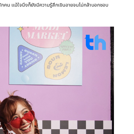
กคน แม้ใจนึงก็ยังมีความรู้สึกเขินอายจนไม่กล้าบอกชอบ