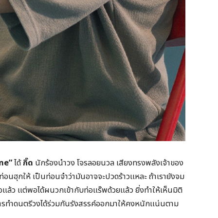
me”
ได้
กิ๊ด
นักร้องนำวง โจรลอยนวล เสียงทรงพลังเจ้าของ
ท่อนฮุกให้ เป็นท่อนจำว่ามันอาจจะปวดร้าวแหละ ถ้าเรายังจม
อแล้ว แต่พอได้ผนวกเข้ากับท่อแร๊พด้วยแล้ว ยิ่งทำให้เห็นมิติ
รทำดนตรีวงได้ร่วมกันรังสรรค์ออกมาให้คงหนักแน่นตาม