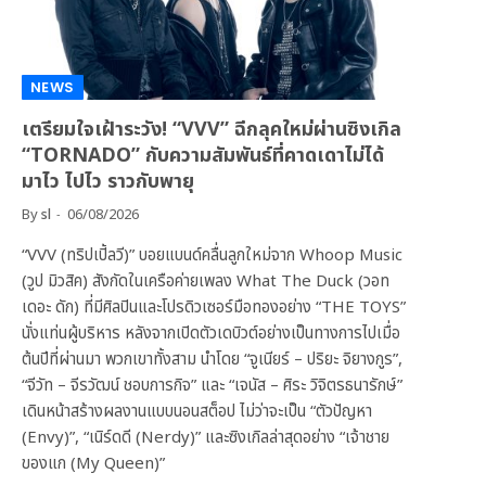
NEWS
เตรียมใจเฝ้าระวัง! “VVV” ฉีกลุคใหม่ผ่านซิงเกิล
“TORNADO” กับความสัมพันธ์ที่คาดเดาไม่ได้
มาไว ไปไว ราวกับพายุ
By
sl
06/08/2026
“VVV (ทริปเปิ้ลวี)” บอยแบนด์คลื่นลูกใหม่จาก Whoop Music
(วูป มิวสิค) สังกัดในเครือค่ายเพลง What The Duck (วอท
เดอะ ดัก) ที่มีศิลปินและโปรดิวเซอร์มือทองอย่าง “THE TOYS”
นั่งแท่นผู้บริหาร หลังจากเปิดตัวเดบิวต์อย่างเป็นทางการไปเมื่อ
ต้นปีที่ผ่านมา พวกเขาทั้งสาม นำโดย “จูเนียร์ – ปริยะ จิยางกูร”,
“จีวัท – จีรวัฒน์ ชอบการกิจ” และ “เจนัส – ศิระ วิจิตรธนารักษ์”
เดินหน้าสร้างผลงานแบบนอนสต็อป ไม่ว่าจะเป็น “ตัวปัญหา
(Envy)”, “เนิร์ดดี (Nerdy)” และซิงเกิลล่าสุดอย่าง “เจ้าชาย
ของแก (My Queen)”