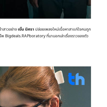
งนำสาวอย่าง
เบิ้ม นิศรา
ปล่อยเพลงใหม่เนื้อหาสาแก่ใจคนถูก
แร๊พ Bigdeals.RAPboratory ที่มาบอกเล่าเรื่องราวของตัว