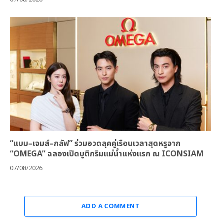
“แบม–เจมส์–กลัฟ” ร่วมอวดลุคคู่เรือนเวลาสุดหรูจาก
“OMEGA” ฉลองเปิดบูติกริมแม่น้ำแห่งแรก ณ ICONSIAM
07/08/2026
ADD A COMMENT