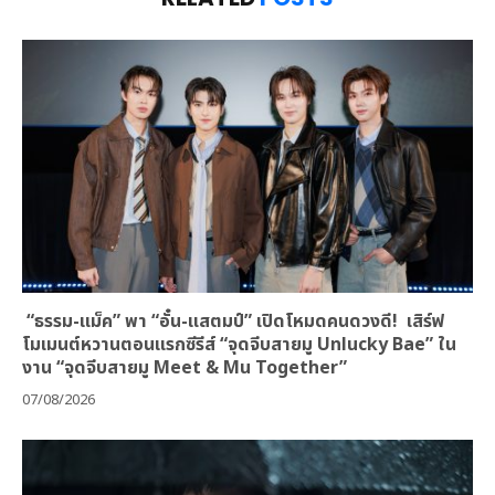
“ธรรม-แม็ค” พา “อั๋น-แสตมป์” เปิดโหมดคนดวงดี! เสิร์ฟ
โมเมนต์หวานตอนแรกซีรีส์ “จุดจีบสายมู Unlucky Bae” ใน
งาน “จุดจีบสายมู Meet & Mu Together”
07/08/2026