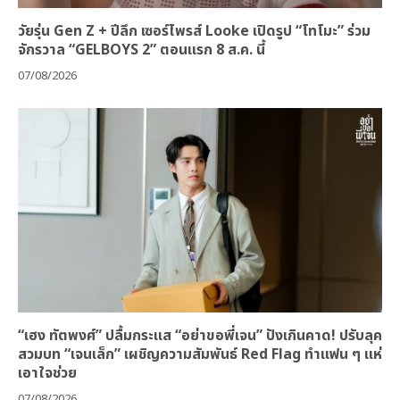
วัยรุ่น Gen Z + ปีลึก เซอร์ไพรส์ Looke เปิดรูป “โทโมะ” ร่วม
จักรวาล “GELBOYS 2” ตอนแรก 8 ส.ค. นี้
07/08/2026
“เฮง ทัตพงศ์” ปลื้มกระแส “อย่าขอพี่เจน” ปังเกินคาด! ปรับลุค
สวมบท “เจนเล็ก” เผชิญความสัมพันธ์ Red Flag ทำแฟน ๆ แห่
เอาใจช่วย
07/08/2026