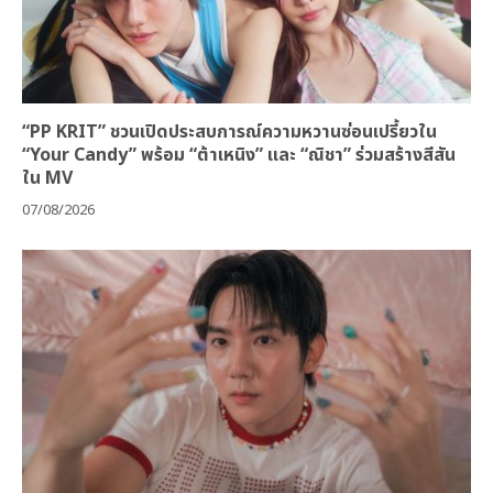
“PP KRIT” ชวนเปิดประสบการณ์ความหวานซ่อนเปรี้ยวใน
“Your Candy” พร้อม “ต้าเหนิง” และ “ณิชา” ร่วมสร้างสีสัน
ใน MV
07/08/2026