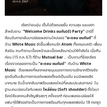
เรียกว่าอบอุ่น เต็มไปด้วยรอยยิ้ม ความสุข และเฮฮา
สำหรับงาน
“
Welcome Drinks
ชนกัน(ต์) Party”
ปาร์ตี้
ต้อนรับการกลับมาปล่อยผลงานใหม่ของ
“อะตอม ชนกันต์”
ที่
บ้าน
White Music
จัดขึ้นเพื่อคนรัก
Atom
ทั้งครอบครัว เพื่อน
ศิลปิน คนทำงานเบื้องหน้าและเบื้องหลังมาร่วมให้กำลังใจ เมื่อคืน
ก่อน (15 ก.ค. 67) ที่ร้าน
Mutual bar
… เป็นงานที่ร้อยเรียง
เรื่องราวตลอดการเป็น
“อะตอม ชนกันต์”
กับบ้าน
White
Music
ด้วยเพลงที่หลากหลายมุมมองทางความรักจากชีวิตจริง
จุดเริ่มต้นเส้นทางการแต่งเพลงตั้งแต่เป็นเดโม จนมีเพลงฮิต
มากมาย วันนี้เขากลับมาพร้อมเพลงใหม่ที่สะสมประสบการณ์ ใน
ฐานะคนปลอบใจกับเพลง
ไหล่อ่อน (
Soft shoulder)
ตั้งใจมา
ร้องให้แขกคนสำคัญ​ฟังสดๆ ครั้งแรก!! ก่อนเพลงจะปล่อยให้
แฟนๆได้ฟังอย่างเป็นทางการพร้อมกันทุกแพลตฟอร์ม​ 18 กรกฏา