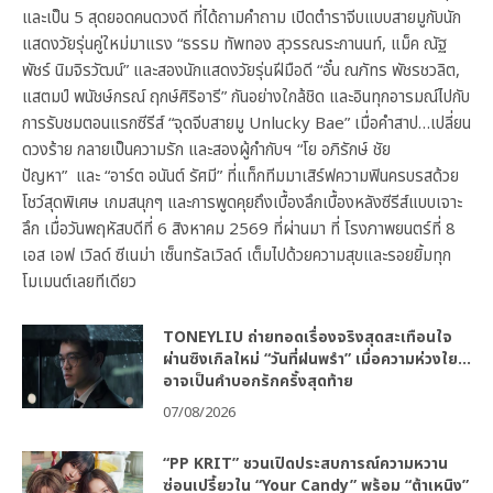
และเป็น 5 สุดยอดคนดวงดี ที่ได้ถามคำถาม เปิดตำราจีบแบบสายมูกับนัก
แสดงวัยรุ่นคู่ใหม่มาแรง “ธรรม ทัพทอง สุวรรณระกานนท์, แม็ค ณัฐ
พัชร์ นิมจิรวัฒน์” และสองนักแสดงวัยรุ่นฝีมือดี “อั๋น ณภัทร พัชรชวลิต,
แสตมป์ พนัชษ์กรณ์ ฤกษ์ศิริอารี” กันอย่างใกล้ชิด และอินทุกอารมณ์ไปกับ
การรับชมตอนแรกซีรีส์ “จุดจีบสายมู Unlucky Bae” เมื่อคำสาป…เปลี่ยน
ดวงร้าย กลายเป็นความรัก และสองผู้กำกับฯ “โย อภิรักษ์ ชัย
ปัญหา” และ “อาร์ต อนันต์ รัศมี” ที่แท็กทีมมาเสิร์ฟความฟินครบรสด้วย
โชว์สุดพิเศษ เกมสนุกๆ และการพูดคุยถึงเบื้องลึกเบื้องหลังซีรีส์แบบเจาะ
ลึก เมื่อวันพฤหัสบดีที่ 6 สิงหาคม 2569 ที่ผ่านมา ที่ โรงภาพยนตร์ที่ 8
เอส เอฟ เวิลด์ ซีเนม่า เซ็นทรัลเวิลด์ เต็มไปด้วยความสุขและรอยยิ้มทุก
โมเมนต์เลยทีเดียว
TONEYLIU ถ่ายทอดเรื่องจริงสุดสะเทือนใจ
ผ่านซิงเกิลใหม่ “วันที่ฝนพรำ” เมื่อความห่วงใย…
อาจเป็นคำบอกรักครั้งสุดท้าย
07/08/2026
“PP KRIT” ชวนเปิดประสบการณ์ความหวาน
ซ่อนเปรี้ยวใน “Your Candy” พร้อม “ต้าเหนิง”