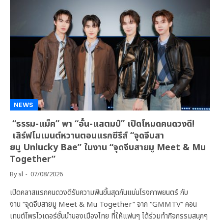
NEWS
“ธรรม-แม็ค” พา “อั๋น-แสตมป์” เปิดโหมดคนดวงดี!
เสิร์ฟโมเมนต์หวานตอนแรกซีรีส์ “จุดจีบสา
ยมู Unlucky Bae” ในงาน “จุดจีบสายมู Meet & Mu
Together”
By
sl
07/08/2026
เปิดคลาสแรกคนดวงดีรับความฟินขั้นสุดกันแน่นโรงภาพยนตร์ กับ
งาน “จุดจีบสายมู Meet & Mu Together” จาก “GMMTV” คอน
เทนต์โพรไวเดอร์ชั้นนำของเมืองไทย ที่ให้แฟนๆ ได้ร่วมทำกิจกรรมสนุกๆ