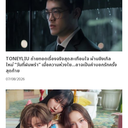
TONEYLIU ถ่ายทอดเรื่องจริงสุดสะเทือนใจ ผ่านซิงเกิล
ใหม่ “วันที่ฝนพรำ” เมื่อความห่วงใย…อาจเป็นคำบอกรักครั้ง
สุดท้าย
07/08/2026