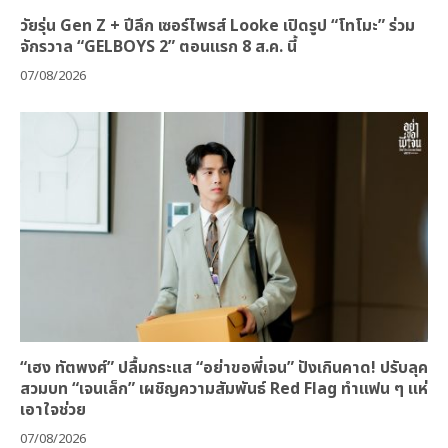
วัยรุ่น Gen Z + ปีลึก เซอร์ไพรส์ Looke เปิดรูป “โทโมะ” ร่วม
จักรวาล “GELBOYS 2” ตอนแรก 8 ส.ค. นี้
07/08/2026
“เฮง ทัตพงศ์” ปลื้มกระแส “อย่าขอพี่เจน” ปังเกินคาด! ปรับลุค
สวมบท “เจนเล็ก” เผชิญความสัมพันธ์ Red Flag ทำแฟน ๆ แห่
เอาใจช่วย
07/08/2026