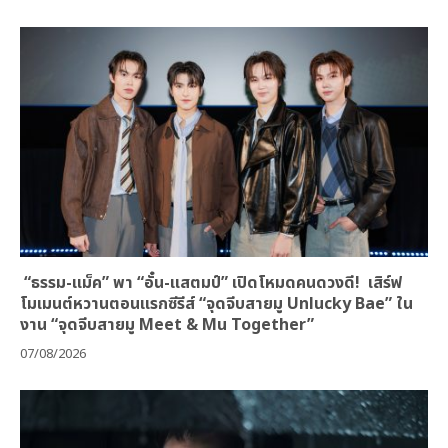
“ธรรม-แม็ค” พา “อั๋น-แสตมป์” เปิดโหมดคนดวงดี! เสิร์ฟ
โมเมนต์หวานตอนแรกซีรีส์ “จุดจีบสายมู Unlucky Bae” ใน
งาน “จุดจีบสายมู Meet & Mu Together”
07/08/2026