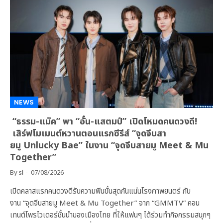
NEWS
“ธรรม-แม็ค” พา “อั๋น-แสตมป์” เปิดโหมดคนดวงดี!
เสิร์ฟโมเมนต์หวานตอนแรกซีรีส์ “จุดจีบสา
ยมู Unlucky Bae” ในงาน “จุดจีบสายมู Meet & Mu
Together”
By
sl
07/08/2026
เปิดคลาสแรกคนดวงดีรับความฟินขั้นสุดกันแน่นโรงภาพยนตร์ กับ
งาน “จุดจีบสายมู Meet & Mu Together” จาก “GMMTV” คอน
เทนต์โพรไวเดอร์ชั้นนำของเมืองไทย ที่ให้แฟนๆ ได้ร่วมทำกิจกรรมสนุกๆ