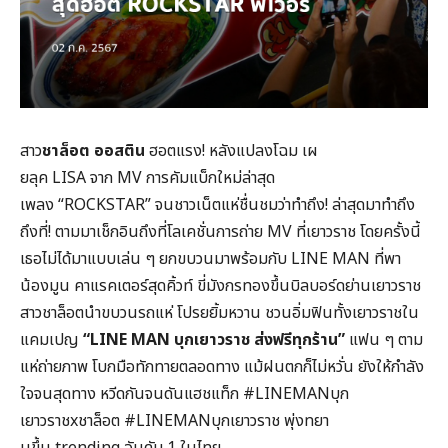
สาว
ชาล็อต ออสติน
ฮอตแรง! หลังแปลงโฉม เผ
ยลุค LISA จาก MV การคัมแบ็กใหม่ล่าสุด
เพลง “ROCKSTAR” จนชาวเน็ตแห่ชื่นชมว่าทำถึง! ล่าสุดมาทำถึง
ถึงที่! ตามมาเช็กอินถึงที่โลเคชั่นการถ่าย MV ที่เยาวราช โดยครั้งนี้
เธอไม่ได้มาแบบเล่น ๆ ยกขบวนมาพร้อมกับ LINE MAN ที่พา
น้องมูน คาแรคเตอร์สุดคิ้วท์ ขี่มังกรทองขึ้นบิลบอร์ดย่านเยาวราช
สาวชาล็อตนำขบวนรถแห่ โปรยยิ้มหวาน ชวนอิ่มฟินทั้งเยาวราชใน
แคมเปญ
“LINE MAN บุกเยาวราช ส่งฟรีทุกร้าน”
แฟน ๆ ตาม
แห่ถ่ายภาพ โบกมือทักทายตลอดทาง แม้ฝนตกก็ไม่หวั่น ยังให้กำลัง
ใจจนสุดทาง หวีดกันจนดันแฮชแท็ก #LINEMANบุก
เยาวราชxชาล็อต #LINEMANบุกเยาวราช พุ่งทยา
นขึ้น trending อันดับ 1 ในไทย