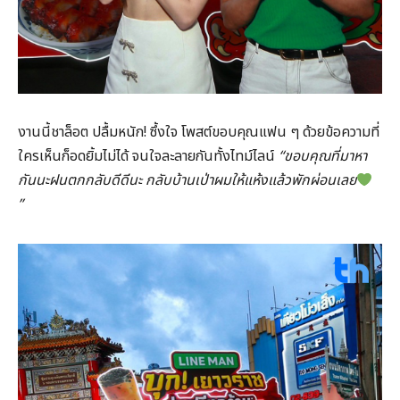
งานนี้ชาล็อต ปลื้มหนัก! ซึ้งใจ โพสต์ขอบคุณแฟน ๆ ด้วยข้อความที่
ใครเห็นก็อดยิ้มไม่ได้ จนใจละลายกันทั้งไทม์ไลน์
“ขอบคุณที่มาหา
กันนะฝนตกกลับดีดีนะ กลับบ้านเป่าผมให้แห้งแล้วพักผ่อนเลย
”