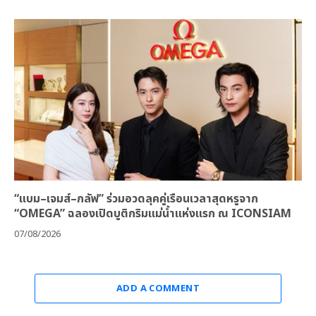
“แบม–เจมส์–กลัฟ” ร่วมอวดลุคคู่เรือนเวลาสุดหรูจาก
“OMEGA” ฉลองเปิดบูติกริมแม่น้ำแห่งแรก ณ ICONSIAM
07/08/2026
ADD A COMMENT