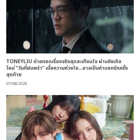
TONEYLIU ถ่ายทอดเรื่องจริงสุดสะเทือนใจ ผ่านซิงเกิล
ใหม่ “วันที่ฝนพรำ” เมื่อความห่วงใย…อาจเป็นคำบอกรักครั้ง
สุดท้าย
07/08/2026