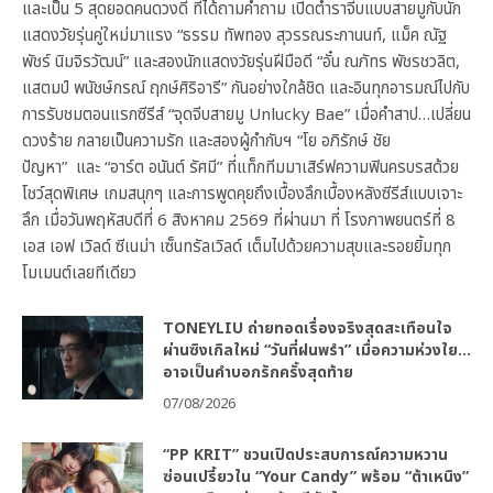
และเป็น 5 สุดยอดคนดวงดี ที่ได้ถามคำถาม เปิดตำราจีบแบบสายมูกับนัก
แสดงวัยรุ่นคู่ใหม่มาแรง “ธรรม ทัพทอง สุวรรณระกานนท์, แม็ค ณัฐ
พัชร์ นิมจิรวัฒน์” และสองนักแสดงวัยรุ่นฝีมือดี “อั๋น ณภัทร พัชรชวลิต,
แสตมป์ พนัชษ์กรณ์ ฤกษ์ศิริอารี” กันอย่างใกล้ชิด และอินทุกอารมณ์ไปกับ
การรับชมตอนแรกซีรีส์ “จุดจีบสายมู Unlucky Bae” เมื่อคำสาป…เปลี่ยน
ดวงร้าย กลายเป็นความรัก และสองผู้กำกับฯ “โย อภิรักษ์ ชัย
ปัญหา” และ “อาร์ต อนันต์ รัศมี” ที่แท็กทีมมาเสิร์ฟความฟินครบรสด้วย
โชว์สุดพิเศษ เกมสนุกๆ และการพูดคุยถึงเบื้องลึกเบื้องหลังซีรีส์แบบเจาะ
ลึก เมื่อวันพฤหัสบดีที่ 6 สิงหาคม 2569 ที่ผ่านมา ที่ โรงภาพยนตร์ที่ 8
เอส เอฟ เวิลด์ ซีเนม่า เซ็นทรัลเวิลด์ เต็มไปด้วยความสุขและรอยยิ้มทุก
โมเมนต์เลยทีเดียว
TONEYLIU ถ่ายทอดเรื่องจริงสุดสะเทือนใจ
ผ่านซิงเกิลใหม่ “วันที่ฝนพรำ” เมื่อความห่วงใย…
อาจเป็นคำบอกรักครั้งสุดท้าย
07/08/2026
“PP KRIT” ชวนเปิดประสบการณ์ความหวาน
ซ่อนเปรี้ยวใน “Your Candy” พร้อม “ต้าเหนิง”