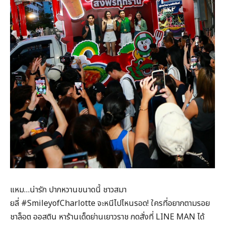
แหม…น่ารัก ปากหวานขนาดนี้ ชาวสมา
ยลี่ #SmileyofCharlotte จะหนีไปไหนรอด! ใครที่อยากตามรอย
ชาล็อต ออสติน หาร้านเด็ดย่านเยาวราช กดสั่งที่ LINE MAN ได้