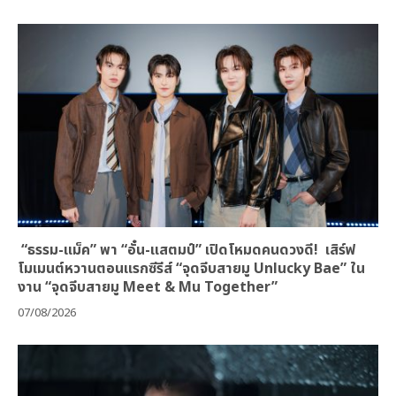
“ธรรม-แม็ค” พา “อั๋น-แสตมป์” เปิดโหมดคนดวงดี! เสิร์ฟ
โมเมนต์หวานตอนแรกซีรีส์ “จุดจีบสายมู Unlucky Bae” ใน
งาน “จุดจีบสายมู Meet & Mu Together”
07/08/2026