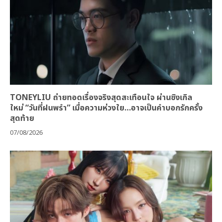
TONEYLIU ถ่ายทอดเรื่องจริงสุดสะเทือนใจ ผ่านซิงเกิล
ใหม่ “วันที่ฝนพรำ” เมื่อความห่วงใย…อาจเป็นคำบอกรักครั้ง
สุดท้าย
07/08/2026