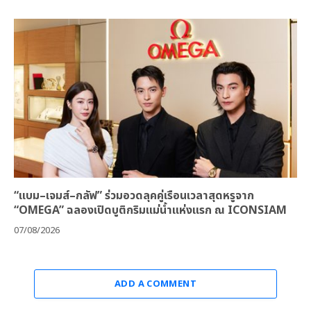
“แบม–เจมส์–กลัฟ” ร่วมอวดลุคคู่เรือนเวลาสุดหรูจาก
“OMEGA” ฉลองเปิดบูติกริมแม่น้ำแห่งแรก ณ ICONSIAM
07/08/2026
ADD A COMMENT