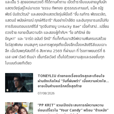
และเป็น 5 สุดยอดคนดวงดี ที่ได้ถามคำถาม เปิดตำราจีบแบบสายมูกับนัก
แสดงวัยรุ่นคู่ใหม่มาแรง “ธรรม ทัพทอง สุวรรณระกานนท์, แม็ค ณัฐ
พัชร์ นิมจิรวัฒน์” และสองนักแสดงวัยรุ่นฝีมือดี “อั๋น ณภัทร พัชรชวลิต,
แสตมป์ พนัชษ์กรณ์ ฤกษ์ศิริอารี” กันอย่างใกล้ชิด และอินทุกอารมณ์ไปกับ
การรับชมตอนแรกซีรีส์ “จุดจีบสายมู Unlucky Bae” เมื่อคำสาป…เปลี่ยน
ดวงร้าย กลายเป็นความรัก และสองผู้กำกับฯ “โย อภิรักษ์ ชัย
ปัญหา” และ “อาร์ต อนันต์ รัศมี” ที่แท็กทีมมาเสิร์ฟความฟินครบรสด้วย
โชว์สุดพิเศษ เกมสนุกๆ และการพูดคุยถึงเบื้องลึกเบื้องหลังซีรีส์แบบเจาะ
ลึก เมื่อวันพฤหัสบดีที่ 6 สิงหาคม 2569 ที่ผ่านมา ที่ โรงภาพยนตร์ที่ 8
เอส เอฟ เวิลด์ ซีเนม่า เซ็นทรัลเวิลด์ เต็มไปด้วยความสุขและรอยยิ้มทุก
โมเมนต์เลยทีเดียว
TONEYLIU ถ่ายทอดเรื่องจริงสุดสะเทือนใจ
ผ่านซิงเกิลใหม่ “วันที่ฝนพรำ” เมื่อความห่วงใย…
อาจเป็นคำบอกรักครั้งสุดท้าย
07/08/2026
“PP KRIT” ชวนเปิดประสบการณ์ความหวาน
ซ่อนเปรี้ยวใน “Your Candy” พร้อม “ต้าเหนิง”