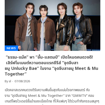
NEWS
“ธรรม-แม็ค” พา “อั๋น-แสตมป์” เปิดโหมดคนดวงดี!
เสิร์ฟโมเมนต์หวานตอนแรกซีรีส์ “จุดจีบสา
ยมู Unlucky Bae” ในงาน “จุดจีบสายมู Meet & Mu
Together”
By
sl
07/08/2026
เปิดคลาสแรกคนดวงดีรับความฟินขั้นสุดกันแน่นโรงภาพยนตร์ กับ
งาน “จุดจีบสายมู Meet & Mu Together” จาก “GMMTV” คอน
เทนต์โพรไวเดอร์ชั้นนำของเมืองไทย ที่ให้แฟนๆ ได้ร่วมทำกิจกรรมสนุกๆ