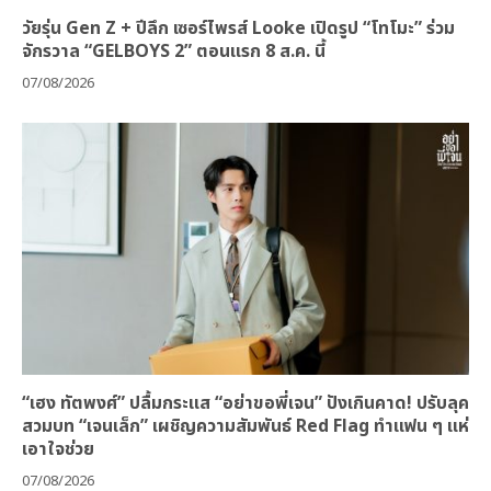
วัยรุ่น Gen Z + ปีลึก เซอร์ไพรส์ Looke เปิดรูป “โทโมะ” ร่วม
จักรวาล “GELBOYS 2” ตอนแรก 8 ส.ค. นี้
07/08/2026
“เฮง ทัตพงศ์” ปลื้มกระแส “อย่าขอพี่เจน” ปังเกินคาด! ปรับลุค
สวมบท “เจนเล็ก” เผชิญความสัมพันธ์ Red Flag ทำแฟน ๆ แห่
เอาใจช่วย
07/08/2026