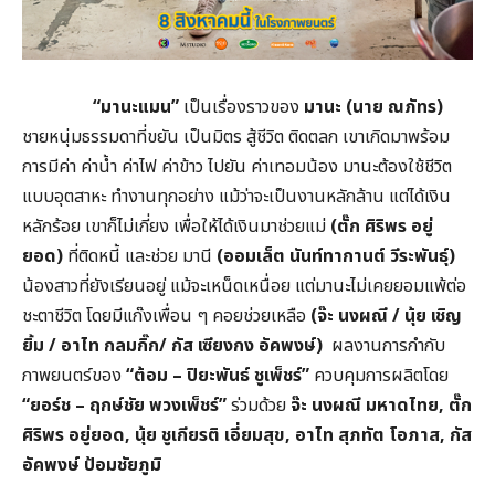
“มานะแมน”
เป็นเรื่องราวของ
มานะ (นาย ณภัทร)
ชายหนุ่มธรรมดาที่ขยัน เป็นมิตร สู้ชีวิต ติดตลก เขาเกิดมาพร้อม
การมีค่า ค่าน้ำ ค่าไฟ ค่าข้าว ไปยัน ค่าเทอมน้อง มานะต้องใช้ชีวิต
แบบอุตสาหะ ทำงานทุกอย่าง แม้ว่าจะเป็นงานหลักล้าน แต่ได้เงิน
หลักร้อย เขาก็ไม่เกี่ยง เพื่อให้ได้เงินมาช่วยแม่
(ตั๊ก ศิริพร อยู่
ยอด)
ที่ติดหนี้ และช่วย มานี
(ออมเล็ต นันท์ทากานต์ วีระพันธุ์)
น้องสาวที่ยังเรียนอยู่ แม้จะเหน็ดเหนื่อย แต่มานะไม่เคยยอมแพ้ต่อ
ชะตาชีวิต โดยมีแก๊งเพื่อน ๆ คอยช่วยเหลือ
(จ๊ะ นงผณี / นุ้ย เชิญ
ยิ้ม / อาไท กลมกิ๊ก/ กัส เซียงกง อัคพงษ์)
ผลงานการกำกับ
ภาพยนตร์ของ
“ต้อม – ปิยะพันธ์ ชูเพ็ชร์”
ควบคุมการผลิตโดย
“ยอร์ช – ฤกษ์ชัย พวงเพ็ชร์”
ร่วมด้วย
จ๊ะ นงผณี มหาดไทย
, ตั๊ก
ศิริพร อยู่ยอด, นุ้ย ชูเกียรติ เอี่ยมสุข, อาไท สุภทัต โอภาส, กัส
อัคพงษ์ ป้อมชัยภูมิ