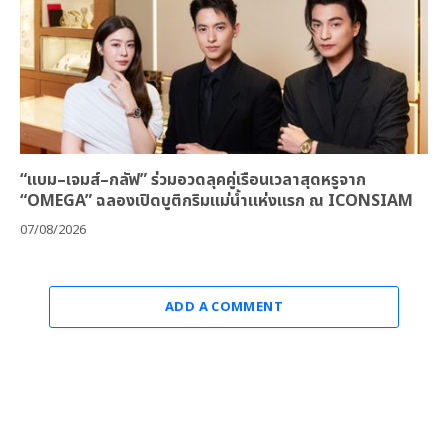
“แบม–เจมส์–กลัฟ” ร่วมอวดลุคคู่เรือนเวลาสุดหรูจาก
“OMEGA” ฉลองเปิดบูติกริมแม่น้ำแห่งแรก ณ ICONSIAM
07/08/2026
ADD A COMMENT