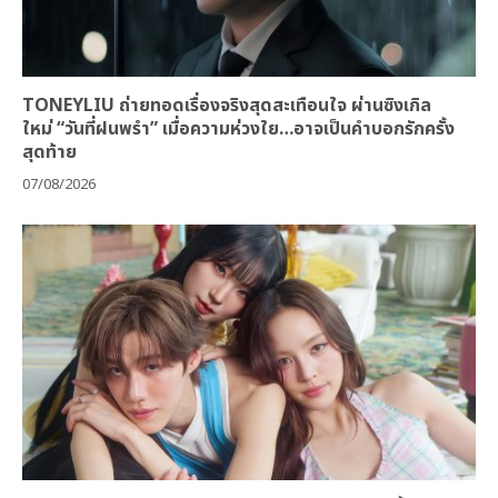
TONEYLIU ถ่ายทอดเรื่องจริงสุดสะเทือนใจ ผ่านซิงเกิล
ใหม่ “วันที่ฝนพรำ” เมื่อความห่วงใย…อาจเป็นคำบอกรักครั้ง
สุดท้าย
07/08/2026