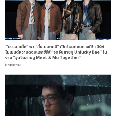
“ธรรม-แม็ค” พา “อั๋น-แสตมป์” เปิดโหมดคนดวงดี! เสิร์ฟ
โมเมนต์หวานตอนแรกซีรีส์ “จุดจีบสายมู Unlucky Bae” ใน
งาน “จุดจีบสายมู Meet & Mu Together”
07/08/2026