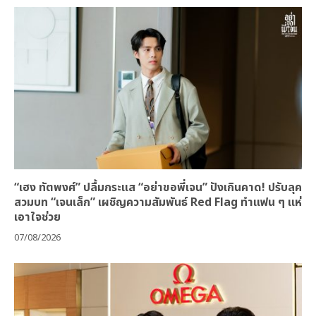
“เฮง ทัตพงศ์” ปลื้มกระแส “อย่าขอพี่เจน” ปังเกินคาด! ปรับลุค
สวมบท “เจนเล็ก” เผชิญความสัมพันธ์ Red Flag ทำแฟน ๆ แห่
เอาใจช่วย
07/08/2026