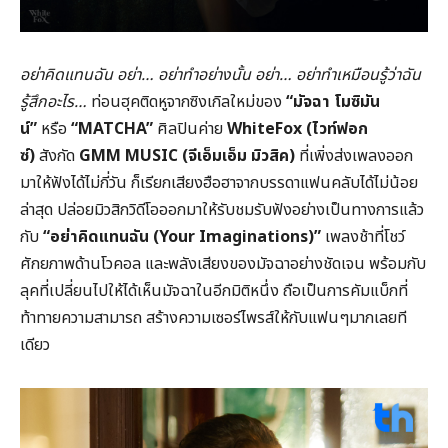
อย่าคิดแทนฉัน อย่า… อย่าทำอย่างนั้น อย่า… อย่าทำเหมือนรู้ว่าฉัน
รู้สึกอะไร…
ท่อนฮุคติดหูจากซิงเกิลใหม่ของ
“มัจฉา โมซิมัน
น์”
หรือ
“MATCHA”
ศิลปินค่าย
WhiteFox (ไวท์ฟอก
ซ์)
สังกัด
GMM MUSIC (จีเอ็มเอ็ม มิวสิค)
ที่เพิ่งส่งเพลงออก
มาให้ฟังได้ไม่กี่วัน ก็เรียกเสียงฮือฮาจากบรรดาแฟนคลับได้ไม่น้อย
ล่าสุด ปล่อยมิวสิกวิดีโอออกมาให้รับชมรับฟังอย่างเป็นทางการแล้ว
กับ
“อย่าคิดแทนฉัน (Your Imaginations)”
เพลงช้าที่โชว์
ศักยภาพด้านโวคอล และพลังเสียงของมัจฉาอย่างชัดเจน พร้อมกับ
ลุคที่เปลี่ยนไปให้ได้เห็นมัจฉาในอีกมิติหนึ่ง ถือเป็นการคัมแบ็กที่
ท้าทายความสามารถ สร้างความเซอร์ไพรส์ให้กับแฟนๆมากเลยที
เดียว