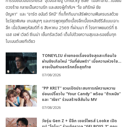
การรับชมตอนแรกซีรีส์ “จุดจีบสายมู Unlucky Bae” เมื่อคำสาป…เปลี่ยน
ดวงร้าย กลายเป็นความรัก และสองผู้กำกับฯ “โย อภิรักษ์ ชัย
ปัญหา” และ “อาร์ต อนันต์ รัศมี” ที่แท็กทีมมาเสิร์ฟความฟินครบรสด้วย
โชว์สุดพิเศษ เกมสนุกๆ และการพูดคุยถึงเบื้องลึกเบื้องหลังซีรีส์แบบเจาะ
ลึก เมื่อวันพฤหัสบดีที่ 6 สิงหาคม 2569 ที่ผ่านมา ที่ โรงภาพยนตร์ที่ 8
เอส เอฟ เวิลด์ ซีเนม่า เซ็นทรัลเวิลด์ เต็มไปด้วยความสุขและรอยยิ้มทุก
โมเมนต์เลยทีเดียว
TONEYLIU ถ่ายทอดเรื่องจริงสุดสะเทือนใจ
ผ่านซิงเกิลใหม่ “วันที่ฝนพรำ” เมื่อความห่วงใย…
อาจเป็นคำบอกรักครั้งสุดท้าย
07/08/2026
“PP KRIT” ชวนเปิดประสบการณ์ความหวาน
ซ่อนเปรี้ยวใน “Your Candy” พร้อม “ต้าเหนิง”
และ “ณิชา” ร่วมสร้างสีสันใน MV
07/08/2026
วัยรุ่น Gen Z + ปีลึก เซอร์ไพรส์ Looke เปิด
รูป “โทโมะ” ร่วมจักรวาล “GELBOYS 2” ตอน