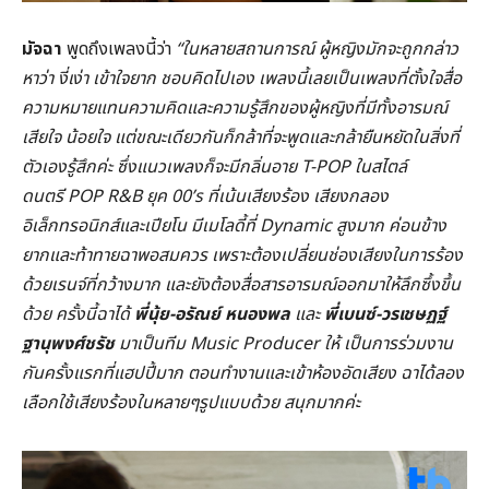
มัจฉา
พูดถึงเพลงนี้ว่า
“ในหลายสถานการณ์ ผู้หญิงมักจะถูกกล่าว
หาว่า งี่เง่า เข้าใจยาก ชอบคิดไปเอง เพลงนี้เลยเป็นเพลงที่ตั้งใจสื่อ
ความหมายแทนความคิดและความรู้สึกของผู้หญิงที่มีทั้งอารมณ์
เสียใจ น้อยใจ แต่ขณะเดียวกันก็กล้าที่จะพูดและกล้ายืนหยัดในสิ่งที่
ตัวเองรู้สึกค่ะ ซึ่งแนวเพลงก็จะมีกลิ่นอาย T-POP ในสไตล์
ดนตรี POP R&B ยุค 00’s ที่เน้นเสียงร้อง เสียงกลอง
อิเล็กทรอนิกส์และเปียโน มีเมโลดี้ที่ Dynamic สูงมาก ค่อนข้าง
ยากและท้าทายฉาพอสมควร เพราะต้องเปลี่ยนช่องเสียงในการร้อง
ด้วยเรนจ์ที่กว้างมาก และยังต้องสื่อสารอารมณ์ออกมาให้ลึกซึ้งขึ้น
ด้วย ครั้งนี้ฉาได้
พี่นุ้ย-อรัณย์ หนองพล
และ
พี่เบนซ์-วรเชษฏฐ์
ฐานุพงศ์ชรัช
มาเป็นทีม Music Producer ให้ เป็นการร่วมงาน
กันครั้งแรกที่แฮปปี้มาก ตอนทำงานและเข้าห้องอัดเสียง ฉาได้ลอง
เลือกใช้เสียงร้องในหลายๆรูปแบบด้วย สนุกมากค่ะ