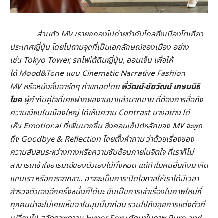
ส่วนตัว
MV เรายกกองไปถ่ายทำกันไกลถึงเมืองโตเกียว
ประเทศญี่ปุ่น โดยไปตามจุดที่เป็นเอกลักษณ์ของเมือง อย่าง
เช่น Tokyo Tower, รถไฟใต้ดินญี่ปุ่น, ออนเซ็น เพื่อให้
ได้ Mood&Tone แบบ Cinematic Narrative Fashion
MV หรือหนังสั้นอาร์ตๆ ถ่ายทอดโดย
พี่วัฒน์-ชัยวัฒน์ เกษมนิธิ
โชค
ผู้กำกับคู่ใจที่เคยฝากผลงานมาแล้วมากมาย ที่ต้องการสื่อถึง
ความเงียบในเมืองใหญ่ ได้เห็นความ Contrast บางอย่าง ได้
เห็น Emotional ที่เพิ่มมากขึ้น ซึ่งคอนเซ็ปต์หลักของ MV จะพูด
ถึง Goodbye & Reflection โดยตั้งคำถาม ว่าด้วยเรื่องของ
ความสับสนระหว่างทางหรือความซับซ้อนภายในจิตใจ ที่เราก็ไม่
สามารถเข้าใจอารมณ์ของตัวเองได้ทั้งหมด แต่ทำไมคนอื่นถึงมาคิด
แทนเรา หรือการจากลา.. อาจจะเป็นการเปิดโอกาสให้เราได้มีเวลา
สำรวจตัวเองอีกครั้งหนึ่งก็ได้นะ นับเป็นการเล่าเรื่องในภาพใหม่ที่
ทุกคนน่าจะไม่เคยเห็นฉาในมุมนี้มาก่อน รวมไปถึงลุคการแต่งตัวที่
เปลี่ยนไป สลัดภาพความ Hyper Sexy ตัดมาในภาพ Pure and