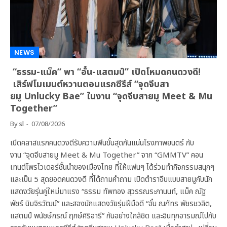
NEWS
“ธรรม-แม็ค” พา “อั๋น-แสตมป์” เปิดโหมดคนดวงดี!
เสิร์ฟโมเมนต์หวานตอนแรกซีรีส์ “จุดจีบสา
ยมู Unlucky Bae” ในงาน “จุดจีบสายมู Meet & Mu
Together”
By
sl
07/08/2026
เปิดคลาสแรกคนดวงดีรับความฟินขั้นสุดกันแน่นโรงภาพยนตร์ กับ
งาน “จุดจีบสายมู Meet & Mu Together” จาก “GMMTV” คอน
เทนต์โพรไวเดอร์ชั้นนำของเมืองไทย ที่ให้แฟนๆ ได้ร่วมทำกิจกรรมสนุกๆ
และเป็น 5 สุดยอดคนดวงดี ที่ได้ถามคำถาม เปิดตำราจีบแบบสายมูกับนัก
แสดงวัยรุ่นคู่ใหม่มาแรง “ธรรม ทัพทอง สุวรรณระกานนท์, แม็ค ณัฐ
พัชร์ นิมจิรวัฒน์” และสองนักแสดงวัยรุ่นฝีมือดี “อั๋น ณภัทร พัชรชวลิต,
แสตมป์ พนัชษ์กรณ์ ฤกษ์ศิริอารี” กันอย่างใกล้ชิด และอินทุกอารมณ์ไปกับ