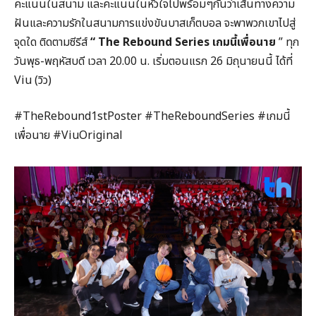
คะแนนในสนาม และคะแนนในหัวใจไปพร้อมๆกันว่าเส้นทางความ
ฝันและความรักในสนามการแข่งขันบาสเก็ตบอล จะพาพวกเขาไปสู่
จุดใด ติดตามซีรีส์
“
The Rebound Series
เกมนี้เพื่อนาย
” ทุก
วันพุธ-พฤหัสบดี เวลา 20.00 น. เริ่มตอนแรก 26 มิถุนายนนี้ ได้ที่
Viu (วิว)
#TheRebound1stPoster #TheReboundSeries #เกมนี้
เพื่อนาย #ViuOriginal