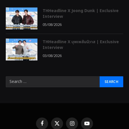
THHeadline X Joong Dunk | Exclusive
Interview
05/08/2026
THHeadline X บุพเพสันนิวาส | Exclusive
Interview
03/08/2026
Facebook
X
Instagram
YouTube