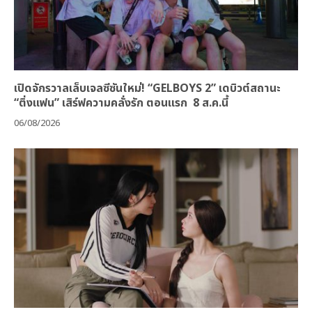
เปิดจักรวาลเล็บเจลซีซันใหม่! “GELBOYS 2” เดบิวต์สถานะ
“ติ่งแฟน” เสิร์ฟความคลั่งรัก ตอนแรก 8 ส.ค.นี้
06/08/2026