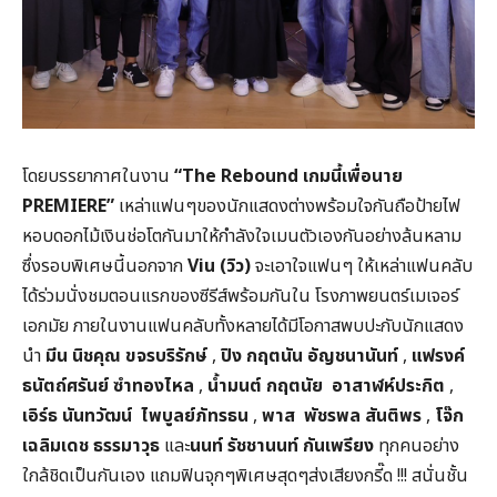
โดยบรรยากาศในงาน
“
The Rebound
เกมนี้เพื่อนาย
PREMIERE”
เหล่าแฟนๆของนักแสดงต่างพร้อมใจกันถือป้ายไฟ
หอบดอกไม้เงินช่อโตกันมาให้กำลังใจเมนตัวเองกันอย่างล้นหลาม
ซึ่งรอบพิเศษนี้นอกจาก
Viu (
วิว)
จะเอาใจแฟนๆ ให้เหล่าแฟนคลับ
ได้ร่วมนั่งชมตอนแรกของซีรีส์พร้อมกันใน โรงภาพยนตร์เมเจอร์
เอกมัย ภายในงานแฟนคลับทั้งหลายได้มีโอกาสพบปะกับนักแสดง
นำ
มีน นิชคุณ ขจรบริรักษ์
,
ปิง กฤตนัน อัญชนานันท์
,
แฟรงค์
ธนัตถ์ศรันย์ ซำทองไหล
,
น้ำมนต์ กฤตนัย อาสาฬห์ประกิต
,
เอิร์ธ นันทวัฒน์ ไพบูลย์ภัทรธน
,
พาส พัชรพล สันติพร
,
โจ๊ก
เฉลิมเดช ธรรมาวุธ
และ
นนท์ รัชชานนท์ กันเพรียง
ทุกคนอย่าง
ใกล้ชิดเป็นกันเอง แถมฟินจุกๆพิเศษสุดๆส่งเสียงกรี๊ด !!! สนั่นชั้น