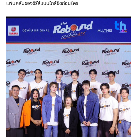
แฟนคลับของซีรีส์แบบใกล้ชิดก่อนใคร