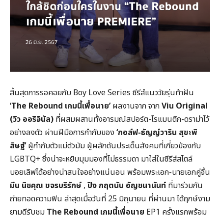
สิ้นสุดการรอคอยกับ Boy Love Series ซีรีส์แนววัยรุ่นท้าฝัน
‘
The Rebound
เกมนี้เพื่อนาย’
ผลงานจาก จาก
Viu Original
(
วิว ออริจินัล)
ที่ผสมผสานทั้งอารมณ์สปอร์ต-โรแมนติก-ดราม่าไว้
อย่างลงตัว ผ่านฝีมือการกำกับของ
‘กอล์ฟ-ธัญญ์วาริน สุขะพิ
สิษฐ์’
ผู้กำกับตัวแม่ตัวมัม ผู้ผลักดันประเด็นสังคมที่เกี่ยวข้องกับ
LGBTQ+ ซึ่งน่าจะหยิบมุมมองที่ไม่ธรรมดา มาใส่ในซีรีส์สไตล์
บอยเลิฟได้อย่างน่าสนใจอย่างแน่นอน พร้อมพระเอก-นายเอกคู่จิ้น
มีน นิชคุณ ขจรบริรักษ์
,
ปิง กฤตนัน อัญชนานันท์
ที่มาร่วมกัน
ถ่ายทอดความฟิน ล่าสุดเมื่อวันที่ 25 มิถุนายน ที่ผ่านมา ได้ฤกษ์งาม
ยามดีรับชม
The Rebound
เกมนี้เพื่อนาย
EP1 ครั้งแรกพร้อม