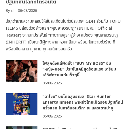
ปฐมทัศน์โลกที่โตรอนโต
By
sl
06/08/2026
ปลุกตำนานความหลอนให้สั่นสะเทือนไปทั่วประเทศ! GDH ร่วมกับ TOFU
FILMS ปล่อยตัวอย่างแรก “คุณยายวรนาฏ” (INHERIT Official
Teaser) จากบทประพันธ์ “ทายาทอสูร” สู่ร่างใหม่ของ ‘คุณยายวรนาฏ’
(INHERIT) เมื่อญาติผู้ห่างหาย หวนกลับมาพร้อมกับความชั่วร้าย ที่
พร้อมคืบคลาน คุกคาม ทุกคนในครอบครัว
ไฟลุกตั้งแต่ฟิตติ้ง! “BUY MY BOSS” จับ
“หญิง-ออม” ประชันเคมีสุดร้อนแรง เตรียม
เสิร์ฟความแซ่บเร็วๆนี้
06/08/2026
“ตาโขน” บินไกลสู่บราซิล! Star Hunter
Entertainment พาหนังไทยเปิดรอบปฐมทัศน์
ครั้งแรก ในลาตินอเมริกา ณ นครเซาเปาลู
06/08/2026