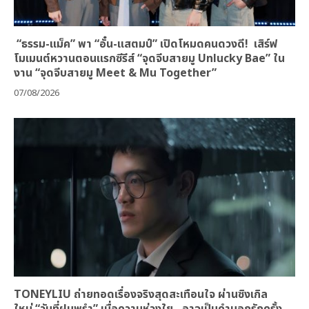
“ธรรม-แม็ค” พา “อั๋น-แสตมป์” เปิดโหมดคนดวงดี! เสิร์ฟ
โมเมนต์หวานตอนแรกซีรีส์ “จุดจีบสายมู Unlucky Bae” ใน
งาน “จุดจีบสายมู Meet & Mu Together”
07/08/2026
TONEYLIU ถ่ายทอดเรื่องจริงสุดสะเทือนใจ ผ่านซิงเกิล
ใหม่ “วันที่ฝนพรำ” เมื่อความห่วงใย…อาจเป็นคำบอกรักครั้ง