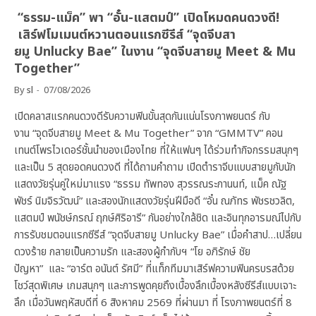
“ธรรม-แม็ค” พา “อั๋น-แสตมป์” เปิดโหมดคนดวงดี!
เสิร์ฟโมเมนต์หวานตอนแรกซีรีส์ “จุดจีบสา
ยมู Unlucky Bae” ในงาน “จุดจีบสายมู Meet & Mu
Together”
By
sl
07/08/2026
เปิดคลาสแรกคนดวงดีรับความฟินขั้นสุดกันแน่นโรงภาพยนตร์ กับ
งาน “จุดจีบสายมู Meet & Mu Together” จาก “GMMTV” คอน
เทนต์โพรไวเดอร์ชั้นนำของเมืองไทย ที่ให้แฟนๆ ได้ร่วมทำกิจกรรมสนุกๆ
และเป็น 5 สุดยอดคนดวงดี ที่ได้ถามคำถาม เปิดตำราจีบแบบสายมูกับนัก
แสดงวัยรุ่นคู่ใหม่มาแรง “ธรรม ทัพทอง สุวรรณระกานนท์, แม็ค ณัฐ
พัชร์ นิมจิรวัฒน์” และสองนักแสดงวัยรุ่นฝีมือดี “อั๋น ณภัทร พัชรชวลิต,
แสตมป์ พนัชษ์กรณ์ ฤกษ์ศิริอารี” กันอย่างใกล้ชิด และอินทุกอารมณ์ไปกับ
การรับชมตอนแรกซีรีส์ “จุดจีบสายมู Unlucky Bae” เมื่อคำสาป…เปลี่ยน
ดวงร้าย กลายเป็นความรัก และสองผู้กำกับฯ “โย อภิรักษ์ ชัย
ปัญหา” และ “อาร์ต อนันต์ รัศมี” ที่แท็กทีมมาเสิร์ฟความฟินครบรสด้วย
โชว์สุดพิเศษ เกมสนุกๆ และการพูดคุยถึงเบื้องลึกเบื้องหลังซีรีส์แบบเจาะ
ลึก เมื่อวันพฤหัสบดีที่ 6 สิงหาคม 2569 ที่ผ่านมา ที่ โรงภาพยนตร์ที่ 8