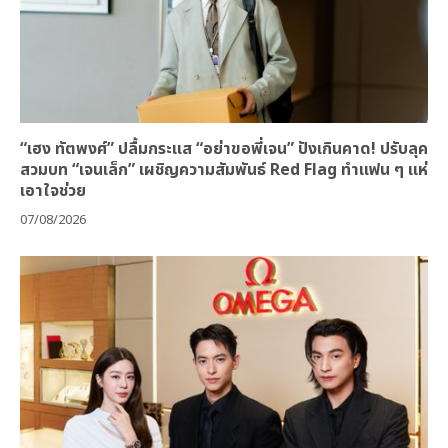
“เฮง ทัตพงศ์” ปลื้มกระแส “อย่าขอพี่เจน” ปังเกินคาด! ปรับลุค
สวมบท “เจนเล็ก” เผชิญความสัมพันธ์ Red Flag ทำแฟน ๆ แห่
เอาใจช่วย
07/08/2026