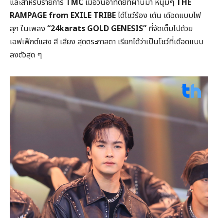
และสำหรับรายการ
TMC
เมื่อวันอาทิตย์ที่ผ่านมา หนุ่มๆ
THE
RAMPAGE from EXILE TRIBE
ได้โชว์ร้อง เต้น เดือดแบบไฟ
ลุก ในเพลง
“24karats GOLD GENESIS”
ที่จัดเต็มไปด้วย
เอฟเฟ็กต์แสง สี เสียง สุดตระกาลตา เรียกได้ว่าเป็นโชว์ที่เดือดแบบ
ลงตัวสุด ๆ