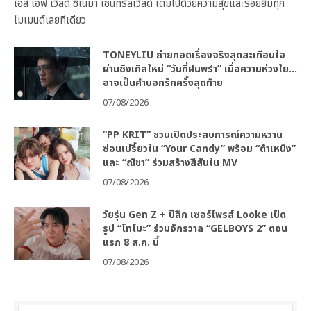
เอส เอฟ เวิลด์ ซีเนม่า เซ็นทรัลเวิลด์ เต็มไปด้วยความสุขและรอยยิ้มทุก
โมเมนต์เลยทีเดียว
TONEYLIU ถ่ายทอดเรื่องจริงสุดสะเทือนใจ
ผ่านซิงเกิลใหม่ “วันที่ฝนพรำ” เมื่อความห่วงใย…
อาจเป็นคำบอกรักครั้งสุดท้าย
07/08/2026
“PP KRIT” ชวนเปิดประสบการณ์ความหวาน
ซ่อนเปรี้ยวใน “Your Candy” พร้อม “ต้าเหนิง”
และ “ณิชา” ร่วมสร้างสีสันใน MV
07/08/2026
วัยรุ่น Gen Z + ปีลึก เซอร์ไพรส์ Looke เปิด
รูป “โทโมะ” ร่วมจักรวาล “GELBOYS 2” ตอน
แรก 8 ส.ค. นี้
07/08/2026