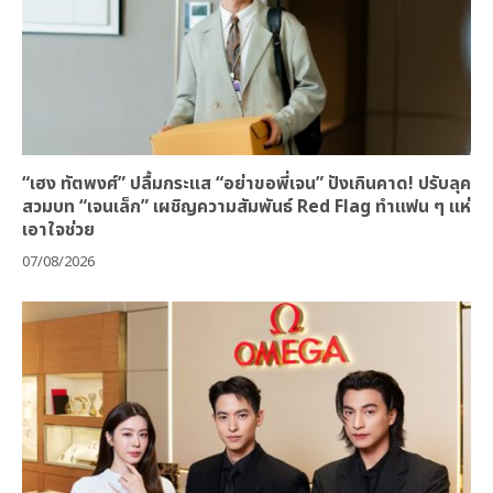
“เฮง ทัตพงศ์” ปลื้มกระแส “อย่าขอพี่เจน” ปังเกินคาด! ปรับลุค
สวมบท “เจนเล็ก” เผชิญความสัมพันธ์ Red Flag ทำแฟน ๆ แห่
เอาใจช่วย
07/08/2026