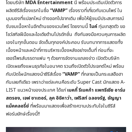
โดยบริษัท
MDA Entertainment
นี้ พร้อมประเดิมเปิดตัวการ
ผลิตซีรีส์เรื่องแรกในชื่อ
“
VAMP”
เรื่องราวที่เกี่ยวกับแวมไพร์ ใน
มุมมองที่แปลกใหม่ ต่างออกไปจากเดิม เพื่อให้ผู้ชมมีประสบการณ์
รับชมเนื้อหาในอีกด้านของแวมไพร์ โดยงานนี้
ไมค์
ทุ่มเทสุดตัว ขอ
โชว์สกิลฝีมือและไอเดียด้านโปรดักชั่น ถึงกับลงมือควบคุมการผลิต
เองในทุกขั้นตอน จัดเต็มทุกองค์ประกอบ รับบทบาทการแสดงทั้ง
เบื้องหน้าและหน้าที่การบริหารเบื้องหลังอย่างเต็มที่ ก่อนที่จะ
เซอร์ไพรส์บรรดาแฟน ๆ ด้วยการจัดงานแถลงข่าว เปิดตัวบริษัท
เปิดเผยถึงแผนธุรกิจในอนาคต รวมถึงเปิดตัวโปรเจกต์ใหม่ พร้อม
กับเปิดโผนักแสดงนำซีรีส์เรื่อง
“
VAMP”
ที่กลายเป็นกระแสฮือฮา
กันเลยทีเดียว เพราะว่าแต่ละคนคือระดับ Super Cast นักแสดง A-
LIST แนวหน้าของประเทศ ได้แก่
เบคกี้ รีเบคก้า แพทรีเซีย อาร์ม
สตรอง
, เจฟ ซาเตอร์, ลุค อิชิคาว่า, เฟริสท์ ฉลองรัฐ, ชัญญา
แม็คคลอรี่ย์
ที่พร้อมมาแสดงเพื่อสร้างความประทับใจในซีรีส์
ฟอร์มยักษ์เรื่องนี้!!