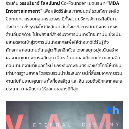
ร่วมกับ
วรรนริยาจ์ โลหนันทน์
Co-Founder เปิดบริษัท
“
MDA
Entertainment
” เพื่อผลิตซีรีส์และภาพยนตร์ รวมถึงการผลิต
Content ครอบคลุมครบวงจร มีทั้งส่วนบริหารจัดการศิลปินใน
สังกัด รวมถึงธุรกิจโชว์บิซสิเนส อีกทั้งธุรกิจการบันเทิงครบวงจร
ด้านอื่นอีกด้วย ไม่เพียงแค่สำหรับวงการบันเทิงไทยเท่านั้น ยังเน้น
ขยายตลาดเข้าสู่วงการบันเทิงสากลเพื่อให้ต่างชาติได้รับรู้ถึง
ศักยภาพคอนเทนต์ไทยสู่เวทีโลกอีกด้วย โดยกลยุทธมุ่งเน้นสร้าง
ผลงานคุณภาพการผลิตสูง เนื้อหาในมุมมองที่แตกต่าง และ ผลิต
คอนเทนต์งานที่แปลกใหม่ ยกระดับภาพยนตร์และซีรีส์ไทยให้เทียบ
เท่ามาตรฐานสากล โดยรวบรวมนำประสบการณ์ที่สั่งสมจากการร่วม
งานกับทีมงานคุณภาพทั้งที่ฮอลลีวูด และ จีน รวมถึงอีกหลากหลาย
ประเทศ มาผลิตงานให้ออกมาอย่างดีที่สุด