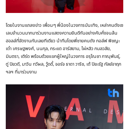
โดยในงานแถลงข่าว เพื่อนๆ พี่น้องในวงการบันเทิง, เหล่าคนดังเซ
เลบจำนวนมากมาร่วมงานแสดงความยินดีกันอย่างคับคั่งจนล้น
ฮอลล์ที่จัดงานกันเลยทีเดียว นำทีมโดยพี่ชายคนดัง กอล์ฟ พิชญะ
เต๋า เศรษฐพงศ์, นนกุล, กระแต อาร์สยาม, ไผ่หลิว กมลวลัย,
มินตรา, เติร์ด พร้อมด้วยแขกผู้ใหญ่ในวงการ อรุโณชา ภาณุพันธุ์,
ตู่ ปิยวดี, มาวิน ทวีผล, วู้ดดี้, จอร์จ ธาดา วาริช, เต้ ปิยะรัฐ กัลย์จาฤก
ฯลฯ ที่มาร่วมงาน