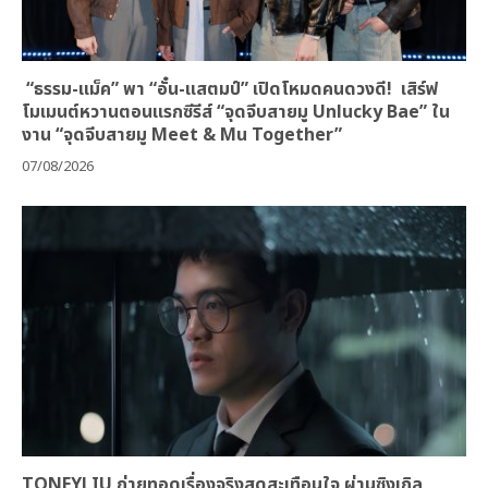
“ธรรม-แม็ค” พา “อั๋น-แสตมป์” เปิดโหมดคนดวงดี! เสิร์ฟ
โมเมนต์หวานตอนแรกซีรีส์ “จุดจีบสายมู Unlucky Bae” ใน
งาน “จุดจีบสายมู Meet & Mu Together”
07/08/2026
TONEYLIU ถ่ายทอดเรื่องจริงสุดสะเทือนใจ ผ่านซิงเกิล