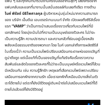
แฟน ๆ และทุกคนที่มาร่วมงานครั้งนี้ฮือฮากันสุดๆ เสียงกรี๊ดจาก
แฟนคลับและแขกที่มางานนั้นสนั่นฮอลล์กันเลยทีเดียว ทางด้าน
ไมค์ พิรัชต์ นิธิไพศาลกุล
ผู้บริหารหนุ่มรุ่นใหม่มากความสามารถ
ของ บริษัท เอ็มดีเอ เอนเตอร์เทนเมนท์ จำกัด เปิดเผยถึงซีรีส์เรื่อง
แรก
“
VAMP”
ว่าเป็นการนำเสนอเรื่องราวเกี่ยวกับแวมไพร์ที่มี
เอกลักษณ์ โดยมุ่งเน้นไปที่ความเป็นมนุษย์ของตัวละคร ไม่ว่าจะ
เป็นความรู้สึก ความปรารถนา และความกลัวที่ซ่อนอยู่เบื้องหลัง
พลังเหนือธรรมชาติของพวกเขา โดย ไมค์ บอกเล่าถึงการผลิตซีรีส์
ในเรื่องนี้ว่า ความเป็นแวมไพร์เปรียบเสมือนกระดาษห่อของขวัญที่
ดูน่าดึงดูด แต่เนื้อแท้ที่เป็นของขวัญที่แท้จริงคือเรื่องราวความ
สัมพันธ์และจิตใจของตัวละครที่ไม่ว่าจะเป็นมนุษย์หรือแวมไพร์ก็ล้วน
มีเหมือนกัน เช่น ความรู้สึกรัก เหตุผลที่เลือกแวมไพร์เพราะเปรียบ
เสมือนการอกหักจากความรัก เมื่อเราอกหักก็เหมือนมีบางสิ่งในตัว
เราได้ตายไป แต่เราก็ยังมีชีวิตอยู่เดินหน้าต่อไปเสมือนแวมไพร์ที่ได้
ตายไปแล้วแต่ก็ยังมีชีวิตอยู่