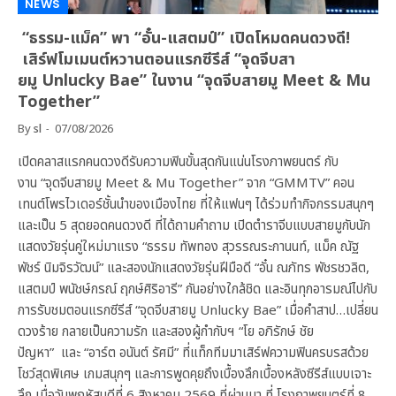
NEWS
“ธรรม-แม็ค” พา “อั๋น-แสตมป์” เปิดโหมดคนดวงดี!
เสิร์ฟโมเมนต์หวานตอนแรกซีรีส์ “จุดจีบสา
ยมู Unlucky Bae” ในงาน “จุดจีบสายมู Meet & Mu
Together”
By
sl
07/08/2026
เปิดคลาสแรกคนดวงดีรับความฟินขั้นสุดกันแน่นโรงภาพยนตร์ กับ
งาน “จุดจีบสายมู Meet & Mu Together” จาก “GMMTV” คอน
เทนต์โพรไวเดอร์ชั้นนำของเมืองไทย ที่ให้แฟนๆ ได้ร่วมทำกิจกรรมสนุกๆ
และเป็น 5 สุดยอดคนดวงดี ที่ได้ถามคำถาม เปิดตำราจีบแบบสายมูกับนัก
แสดงวัยรุ่นคู่ใหม่มาแรง “ธรรม ทัพทอง สุวรรณระกานนท์, แม็ค ณัฐ
พัชร์ นิมจิรวัฒน์” และสองนักแสดงวัยรุ่นฝีมือดี “อั๋น ณภัทร พัชรชวลิต,
แสตมป์ พนัชษ์กรณ์ ฤกษ์ศิริอารี” กันอย่างใกล้ชิด และอินทุกอารมณ์ไปกับ
การรับชมตอนแรกซีรีส์ “จุดจีบสายมู Unlucky Bae” เมื่อคำสาป…เปลี่ยน
ดวงร้าย กลายเป็นความรัก และสองผู้กำกับฯ “โย อภิรักษ์ ชัย
ปัญหา” และ “อาร์ต อนันต์ รัศมี” ที่แท็กทีมมาเสิร์ฟความฟินครบรสด้วย
โชว์สุดพิเศษ เกมสนุกๆ และการพูดคุยถึงเบื้องลึกเบื้องหลังซีรีส์แบบเจาะ
ลึก เมื่อวันพฤหัสบดีที่ 6 สิงหาคม 2569 ที่ผ่านมา ที่ โรงภาพยนตร์ที่ 8