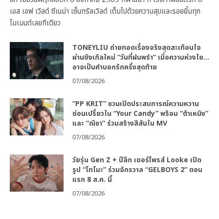
เอส เอฟ เวิลด์ ซีเนม่า เซ็นทรัลเวิลด์ เต็มไปด้วยความสุขและรอยยิ้มทุก
โมเมนต์เลยทีเดียว
TONEYLIU ถ่ายทอดเรื่องจริงสุดสะเทือนใจ
ผ่านซิงเกิลใหม่ “วันที่ฝนพรำ” เมื่อความห่วงใย…
อาจเป็นคำบอกรักครั้งสุดท้าย
07/08/2026
“PP KRIT” ชวนเปิดประสบการณ์ความหวาน
ซ่อนเปรี้ยวใน “Your Candy” พร้อม “ต้าเหนิง”
และ “ณิชา” ร่วมสร้างสีสันใน MV
07/08/2026
วัยรุ่น Gen Z + ปีลึก เซอร์ไพรส์ Looke เปิด
รูป “โทโมะ” ร่วมจักรวาล “GELBOYS 2” ตอน
แรก 8 ส.ค. นี้
07/08/2026