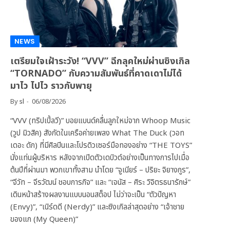
NEWS
เตรียมใจเฝ้าระวัง! “VVV” ฉีกลุคใหม่ผ่านซิงเกิล
“TORNADO” กับความสัมพันธ์ที่คาดเดาไม่ได้
มาไว ไปไว ราวกับพายุ
By
sl
06/08/2026
“VVV (ทริปเปิ้ลวี)” บอยแบนด์คลื่นลูกใหม่จาก Whoop Music
(วูป มิวสิค) สังกัดในเครือค่ายเพลง What The Duck (วอท
เดอะ ดัก) ที่มีศิลปินและโปรดิวเซอร์มือทองอย่าง “THE TOYS”
นั่งแท่นผู้บริหาร หลังจากเปิดตัวเดบิวต์อย่างเป็นทางการไปเมื่อ
ต้นปีที่ผ่านมา พวกเขาทั้งสาม นำโดย “จูเนียร์ – ปริยะ จิยางกูร”,
“จีวัท – จีรวัฒน์ ชอบการกิจ” และ “เจนัส – ศิระ วิจิตรธนารักษ์”
เดินหน้าสร้างผลงานแบบนอนสต็อป ไม่ว่าจะเป็น “ตัวปัญหา
(Envy)”, “เนิร์ดดี (Nerdy)” และซิงเกิลล่าสุดอย่าง “เจ้าชาย
ของแก (My Queen)”