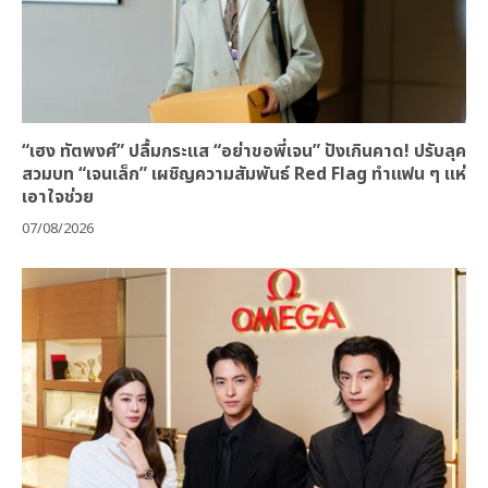
“เฮง ทัตพงศ์” ปลื้มกระแส “อย่าขอพี่เจน” ปังเกินคาด! ปรับลุค
สวมบท “เจนเล็ก” เผชิญความสัมพันธ์ Red Flag ทำแฟน ๆ แห่
เอาใจช่วย
07/08/2026