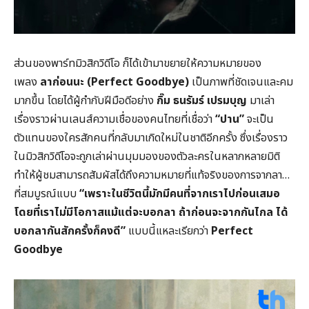
ส่วนของพาร์ทมิวสิกวิดีโอ ก็ได้เข้ามาขยายให้ความหมายของ
เพลง
ลาก่อนนะ (Perfect Goodbye)
เป็นภาพที่ชัดเจนและคม
มากขึ้น โดยได้ผู้กำกับฝีมือดีอย่าง
กิ๊ม ธนรัมร์ เปรมบุญ
มาเล่า
เรื่องราวผ่านเลนส์ความเชื่อของคนไทยที่เชื่อว่า
“ปาน”
จะเป็น
ตัวแทนของใครสักคนที่กลับมาเกิดใหม่ในชาติอีกครั้ง ซึ่งเรื่องราว
ในมิวสิกวิดีโอจะถูกเล่าผ่านมุมมองของตัวละครในหลากหลายมิติ
ทำให้ผู้ชมสามารถสัมผัสได้ถึงความหมายที่แท้จริงของการจากลา…
ที่สมบูรณ์แบบ
“เพราะในชีวิตนี้มักมีคนที่จากเราไปก่อนเสมอ
โดยที่เราไม่มีโอกาสแม้แต่จะบอกลา ถ้าก่อนจะจากกันไกล ได้
บอกลากันสักครั้งก็คงดี”
แบบนี้แหละเรียกว่า
Perfect
Goodbye