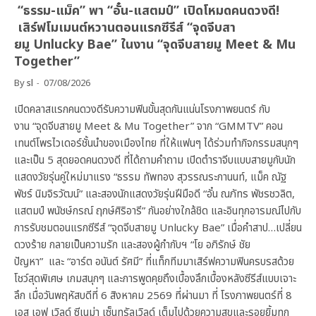
“ธรรม-แม็ค” พา “อั๋น-แสตมป์” เปิดโหมดคนดวงดี!
เสิร์ฟโมเมนต์หวานตอนแรกซีรีส์ “จุดจีบสา
ยมู Unlucky Bae” ในงาน “จุดจีบสายมู Meet & Mu
Together”
By
sl
07/08/2026
เปิดคลาสแรกคนดวงดีรับความฟินขั้นสุดกันแน่นโรงภาพยนตร์ กับ
งาน “จุดจีบสายมู Meet & Mu Together” จาก “GMMTV” คอน
เทนต์โพรไวเดอร์ชั้นนำของเมืองไทย ที่ให้แฟนๆ ได้ร่วมทำกิจกรรมสนุกๆ
และเป็น 5 สุดยอดคนดวงดี ที่ได้ถามคำถาม เปิดตำราจีบแบบสายมูกับนัก
แสดงวัยรุ่นคู่ใหม่มาแรง “ธรรม ทัพทอง สุวรรณระกานนท์, แม็ค ณัฐ
พัชร์ นิมจิรวัฒน์” และสองนักแสดงวัยรุ่นฝีมือดี “อั๋น ณภัทร พัชรชวลิต,
แสตมป์ พนัชษ์กรณ์ ฤกษ์ศิริอารี” กันอย่างใกล้ชิด และอินทุกอารมณ์ไปกับ
การรับชมตอนแรกซีรีส์ “จุดจีบสายมู Unlucky Bae” เมื่อคำสาป…เปลี่ยน
ดวงร้าย กลายเป็นความรัก และสองผู้กำกับฯ “โย อภิรักษ์ ชัย
ปัญหา” และ “อาร์ต อนันต์ รัศมี” ที่แท็กทีมมาเสิร์ฟความฟินครบรสด้วย
โชว์สุดพิเศษ เกมสนุกๆ และการพูดคุยถึงเบื้องลึกเบื้องหลังซีรีส์แบบเจาะ
ลึก เมื่อวันพฤหัสบดีที่ 6 สิงหาคม 2569 ที่ผ่านมา ที่ โรงภาพยนตร์ที่ 8
เอส เอฟ เวิลด์ ซีเนม่า เซ็นทรัลเวิลด์ เต็มไปด้วยความสุขและรอยยิ้มทุก