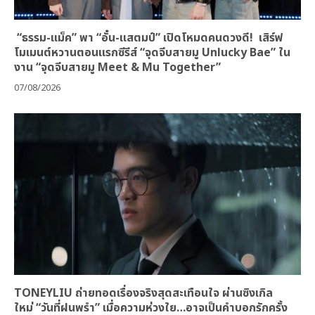
“ธรรม-แม็ค” พา “อั๋น-แสตมป์” เปิดโหมดคนดวงดี! เสิร์ฟ
โมเมนต์หวานตอนแรกซีรีส์ “จุดจีบสายมู Unlucky Bae” ใน
งาน “จุดจีบสายมู Meet & Mu Together”
07/08/2026
TONEYLIU ถ่ายทอดเรื่องจริงสุดสะเทือนใจ ผ่านซิงเกิล
ใหม่ “วันที่ฝนพรำ” เมื่อความห่วงใย…อาจเป็นคำบอกรักครั้ง