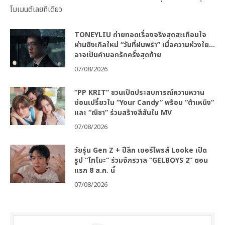
โมเมนต์เลยทีเดียว
TONEYLIU ถ่ายทอดเรื่องจริงสุดสะเทือนใจ
ผ่านซิงเกิลใหม่ “วันที่ฝนพรำ” เมื่อความห่วงใย…
อาจเป็นคำบอกรักครั้งสุดท้าย
07/08/2026
“PP KRIT” ชวนเปิดประสบการณ์ความหวาน
ซ่อนเปรี้ยวใน “Your Candy” พร้อม “ต้าเหนิง”
และ “ณิชา” ร่วมสร้างสีสันใน MV
07/08/2026
วัยรุ่น Gen Z + ปีลึก เซอร์ไพรส์ Looke เปิด
รูป “โทโมะ” ร่วมจักรวาล “GELBOYS 2” ตอน
แรก 8 ส.ค. นี้
07/08/2026