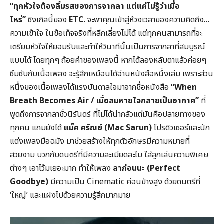
“ทุกหัวใจต้องลิ้มรสของการจากลา แต่แค่ไม่รู้ว่าเมื่อ
ไหร่”
ซิงเกิลนี้ของ
ETC.
จะพาคุณเข้าสู่ห้วงเวลาของความคิดถึง…
ความเข้าใจ ในข้อเท็จจริงที่หลีกเลี่ยงไม่ได้ แต่ทุกคนสามารถที่จะ
เตรียมหัวใจให้ยอมรับและทำให้วินาทีนั้นเป็นการจากลาที่สมบูรณ์
แบบได้ โดยทุกๆ ถ้อยคำของเพลงนี้ หากได้ลองหลับตาแล้วค่อยๆ
ซึมซับกับเนื้อเพลง จะรู้สึกเหมือนได้อ่านหนังสือหนึ่งเล่ม เพราะส่วน
หนึ่งของเนื้อเพลงได้แรงบันดาลใจมาจากชื่อหนังสือ
“When
Breath Becomes Air / เมื่อลมหายใจกลายเป็นอากาศ”
ที่
พูดถึงการจากลาชั่วนิรันดร์ ที่ไม่ได้น่ากลัวแต่มันคือปลายทางของ
ทุกคน แถมยังได้
แม็ค ศรัณย์ (Mac Sarun)
โปรดิวเซอร์และนัก
แต่งเพลงมือฉมัง มาช่วยสร้างให้ทุกตัวอักษรมีความหมายที่
สวยงาม บวกกับดนตรีที่มีความละเมียดละไม ใส่ลูกเล่นความพิเศษ
ต่างๆ เอาไว้มเยอะมาก ทำให้เพลง
ลาก่อนนะ (Perfect
Goodbye)
มีความเป็น Cinematic ค่อนข้างสูง ด้วยดนตรีที่
‘ใหญ่’ และแฝงไปด้วยความรู้สึกมากมาย