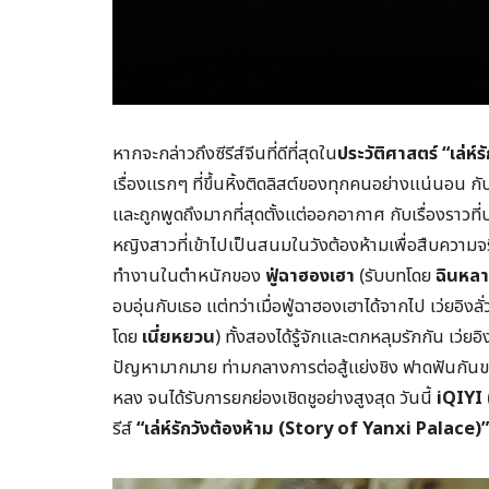
หากจะกล่าวถึงซีรีส์จีนที่ดีที่สุดใน
ประวัติศาสตร์
“เล่ห์
เรื่องแรกๆ ที่ขึ้นหิ้งติดลิสต์ของทุกคนอย่างแน่นอน กั
และถูกพูดถึงมากที่สุดตั้งแต่ออกอากาศ กับเรื่องราวที
หญิงสาวที่เข้าไปเป็นสนมในวังต้องห้ามเพื่อสืบความจ
ทำงานในตำหนักของ
ฟู่ฉาฮองเฮา
(รับบทโดย
ฉินหล
อบอุ่นกับเธอ แต่ทว่าเมื่อฟู่ฉาฮองเฮาได้จากไป เว่ยอิง
โดย
เนี่ยหยวน
) ทั้งสองได้รู้จักและตกหลุมรักกัน เว่ย
ปัญหามากมาย ท่ามกลางการต่อสู้แย่งชิง ฟาดฟันกัน
หลง จนได้รับการยกย่องเชิดชูอย่างสูงสุด วันนี้
iQIYI
รีส์
“เล่ห์รักวังต้องห้าม (Story of Yanxi Palace)