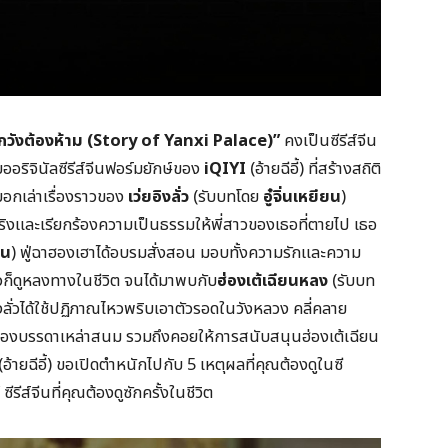
รักวังต้องห้าม (Story of Yanxi Palace)”
คงเป็นซีรีส์จีน
บออริจินัลซีรีส์จีนฟอร์มยักษ์ของ
iQIYI
(อ้ายฉีอี้) ที่สร้างสถิติ
่บอกเล่าเรื่องราวของ
เว่ยอิงลั่ว
(รับบทโดย
อู๋จิ่นเหยียน
)
ริงและเรียกร้องความเป็นธรรมให้พี่สาวของเธอที่ตายไป เธอ
าน
) ฟู่ฉาฮองเฮาได้อบรมสั่งสอน มอบทั้งความรักและความ
ลั่วก็ดูหลงทางในชีวิต จนได้มาพบกับ
ฮ่องเต้เฉียนหลง
(รับบท
อิงลั่วได้ใช้ปฏิภาณไหวพริบเอาตัวรอดในวังหลวง คลี่คลาย
ของบรรดาเหล่าสนม รวมถึงคอยให้การสนับสนุนฮ่องเต้เฉียน
(อ้ายฉีอี้) ขอเปิดตำหนักไปกับ 5 เหตุผลที่คุณต้องดูในซี
”
ซีรีส์จีนที่คุณต้องดูซักครั้งในชีวิต