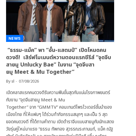
NEWS
“ธรรม-แม็ค” พา “อั๋น-แสตมป์” เปิดโหมดคน
ดวงดี! เสิร์ฟโมเมนต์หวานตอนแรกซีรีส์ “จุดจีบ
สายมู Unlucky Bae” ในงาน “จุดจีบสา
ยมู Meet & Mu Together”
By
sl
07/08/2026
เปิดคลาสแรกคนดวงดีรับความฟินขั้นสุดกันแน่นโรงภาพยนตร์
กับงาน “จุดจีบสายมู Meet & Mu
Together” จาก “GMMTV” คอนเทนต์โพรไวเดอร์ชั้นนำของ
เมืองไทย ที่ให้แฟนๆ ได้ร่วมทำกิจกรรมสนุกๆ และเป็น 5 สุด
ยอดคนดวงดี ที่ได้ถามคำถาม เปิดตำราจีบแบบสายมูกับนักแสดง
วัยรุ่นคู่ใหม่มาแรง “ธรรม ทัพทอง สุวรรณระกานนท์, แม็ค ณัฐ