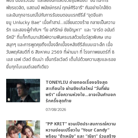
พัชร์ นิมจิรวัฒน์” และสองนักแสดงวัยรุ่นฝีมือดี “อั๋น ณภัทร
พัชรชวลิต, แสตมป์ พนัชษ์กรณ์ ฤกษ์ศิริอารี” กันอย่างใกล้ชิด
และอินทุกอารมณ์ไปกับการรับชมตอนแรกซีรีส์ “จุดจีบสา
ยมู Unlucky Bae” เมื่อคำสาป…เปลี่ยนดวงร้าย กลายเป็นความ
รัก และสองผู้กำกับฯ “โย อภิรักษ์ ชัยปัญหา” และ “อาร์ต อนันต์
รัศมี” ที่แท็กทีมมาเสิร์ฟความฟินครบรสด้วยโชว์สุดพิเศษ เกม
สนุกๆ และการพูดคุยถึงเบื้องลึกเบื้องหลังซีรีส์แบบเจาะลึก เมื่อ
วันพฤหัสบดีที่ 6 สิงหาคม 2569 ที่ผ่านมา ที่ โรงภาพยนตร์ที่ 8
เอส เอฟ เวิลด์ ซีเนม่า เซ็นทรัลเวิลด์ เต็มไปด้วยความสุขและรอย
ยิ้มทุกโมเมนต์เลยทีเดียว
TONEYLIU ถ่ายทอดเรื่องจริงสุด
สะเทือนใจ ผ่านซิงเกิลใหม่ “วันที่ฝน
พรำ” เมื่อความห่วงใย…อาจเป็นคำบอก
รักครั้งสุดท้าย
07/08/2026
“PP KRIT” ชวนเปิดประสบการณ์ความ
หวานซ่อนเปรี้ยวใน “Your Candy”
พร้อม “ต้าเหนิง” และ “ณิชา” ร่วมสร้าง