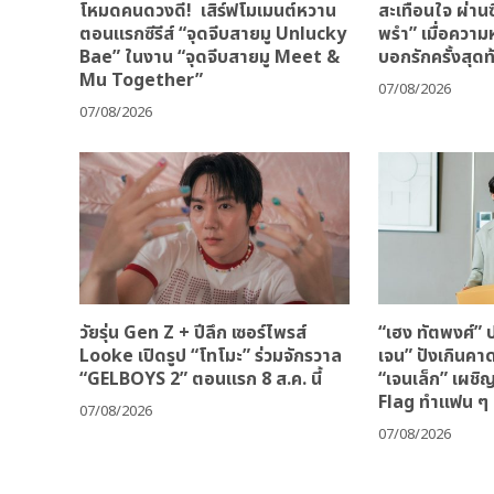
โหมดคนดวงดี! เสิร์ฟโมเมนต์หวาน
สะเทือนใจ ผ่านซ
ตอนแรกซีรีส์ “จุดจีบสายมู Unlucky
พรำ” เมื่อควา
Bae” ในงาน “จุดจีบสายมู Meet &
บอกรักครั้งสุดท
Mu Together”
07/08/2026
07/08/2026
วัยรุ่น Gen Z + ปีลึก เซอร์ไพรส์
“เฮง ทัตพงศ์” ป
Looke เปิดรูป “โทโมะ” ร่วมจักรวาล
เจน” ปังเกินคา
“GELBOYS 2” ตอนแรก 8 ส.ค. นี้
“เจนเล็ก” เผชิ
Flag ทำแฟน ๆ 
07/08/2026
07/08/2026