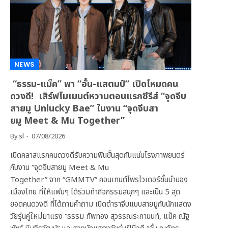
NEWS
“ธรรม-แม็ค” พา “อั๋น-แสตมป์” เปิดโหมดคน
ดวงดี! เสิร์ฟโมเมนต์หวานตอนแรกซีรีส์ “จุดจีบ
สายมู Unlucky Bae” ในงาน “จุดจีบสา
ยมู Meet & Mu Together”
By
sl
07/08/2026
เปิดคลาสแรกคนดวงดีรับความฟินขั้นสุดกันแน่นโรงภาพยนตร์
กับงาน “จุดจีบสายมู Meet & Mu
Together” จาก “GMMTV” คอนเทนต์โพรไวเดอร์ชั้นนำของ
เมืองไทย ที่ให้แฟนๆ ได้ร่วมทำกิจกรรมสนุกๆ และเป็น 5 สุด
ยอดคนดวงดี ที่ได้ถามคำถาม เปิดตำราจีบแบบสายมูกับนักแสดง
วัยรุ่นคู่ใหม่มาแรง “ธรรม ทัพทอง สุวรรณระกานนท์, แม็ค ณัฐ