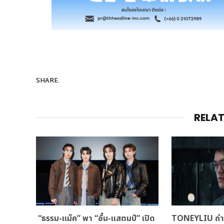
SHARE.
RELA
“ธรรม-แม็ค” พา “อั๋น-แสตมป์” เปิด
TONEYLIU ถ่าย