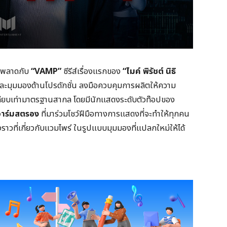
้ามพลาดกับ
“
VAMP”
ซีรีส์เรื่องแรกของ
“ไมค์ พิรัชต์ นิธิ
ีมือและมุมมองด้านโปรดักชั่น ลงมือควบคุมการผลิตให้ความ
พเทียบเท่ามาตรฐานสากล โดยมีนักแสดงระดับตัวท๊อปของ
ย อาร์มสตรอง
ที่มาร่วมโชว์ฝีมือทางการแสดงที่จะทำให้ทุกคน
องราวที่เกี่ยวกับแวมไพร์ ในรูปแบบมุมมองที่แปลกใหม่ให้ได้