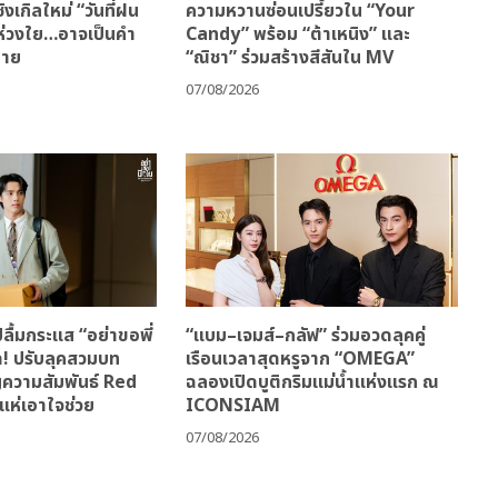
ิงเกิลใหม่ “วันที่ฝน
ความหวานซ่อนเปรี้ยวใน “Your
มห่วงใย…อาจเป็นคำ
Candy” พร้อม “ต้าเหนิง” และ
้าย
“ณิชา” ร่วมสร้างสีสันใน MV
07/08/2026
ลื้มกระแส “อย่าขอพี่
“แบม–เจมส์–กลัฟ” ร่วมอวดลุคคู่
ด! ปรับลุคสวมบท
เรือนเวลาสุดหรูจาก “OMEGA”
ญความสัมพันธ์ Red
ฉลองเปิดบูติกริมแม่น้ำแห่งแรก ณ
แห่เอาใจช่วย
ICONSIAM
07/08/2026