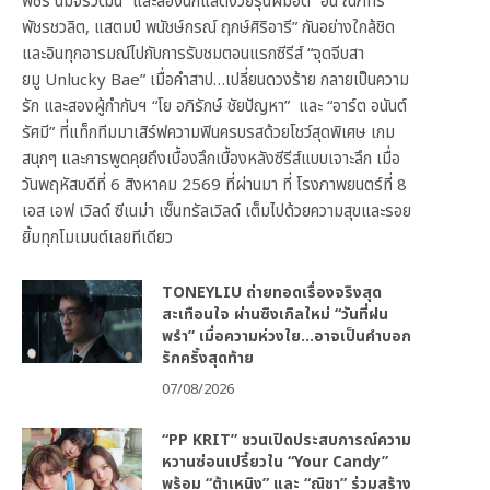
พัชร์ นิมจิรวัฒน์” และสองนักแสดงวัยรุ่นฝีมือดี “อั๋น ณภัทร
พัชรชวลิต, แสตมป์ พนัชษ์กรณ์ ฤกษ์ศิริอารี” กันอย่างใกล้ชิด
และอินทุกอารมณ์ไปกับการรับชมตอนแรกซีรีส์ “จุดจีบสา
ยมู Unlucky Bae” เมื่อคำสาป…เปลี่ยนดวงร้าย กลายเป็นความ
รัก และสองผู้กำกับฯ “โย อภิรักษ์ ชัยปัญหา” และ “อาร์ต อนันต์
รัศมี” ที่แท็กทีมมาเสิร์ฟความฟินครบรสด้วยโชว์สุดพิเศษ เกม
สนุกๆ และการพูดคุยถึงเบื้องลึกเบื้องหลังซีรีส์แบบเจาะลึก เมื่อ
วันพฤหัสบดีที่ 6 สิงหาคม 2569 ที่ผ่านมา ที่ โรงภาพยนตร์ที่ 8
เอส เอฟ เวิลด์ ซีเนม่า เซ็นทรัลเวิลด์ เต็มไปด้วยความสุขและรอย
ยิ้มทุกโมเมนต์เลยทีเดียว
TONEYLIU ถ่ายทอดเรื่องจริงสุด
สะเทือนใจ ผ่านซิงเกิลใหม่ “วันที่ฝน
พรำ” เมื่อความห่วงใย…อาจเป็นคำบอก
รักครั้งสุดท้าย
07/08/2026
“PP KRIT” ชวนเปิดประสบการณ์ความ
หวานซ่อนเปรี้ยวใน “Your Candy”
พร้อม “ต้าเหนิง” และ “ณิชา” ร่วมสร้าง