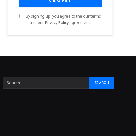
By signing up, you agree to the our terms
and our
Privacy Policy
agreement.