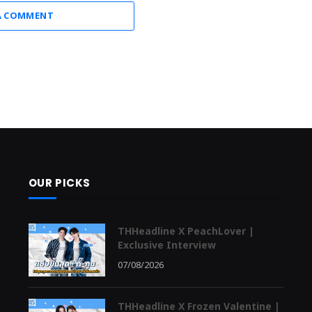
A COMMENT
OUR PICKS
THHeadline X PeachLover |
Exclusive Interview
07/08/2026
THHeadline X Frozen Valentine |