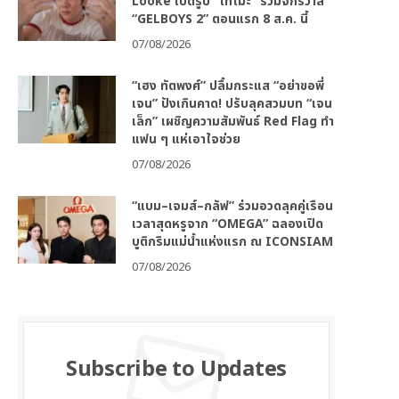
Looke เปิดรูป “โทโมะ” ร่วมจักรวาล
“GELBOYS 2” ตอนแรก 8 ส.ค. นี้
07/08/2026
“เฮง ทัตพงศ์” ปลื้มกระแส “อย่าขอพี่
เจน” ปังเกินคาด! ปรับลุคสวมบท “เจน
เล็ก” เผชิญความสัมพันธ์ Red Flag ทำ
แฟน ๆ แห่เอาใจช่วย
07/08/2026
“แบม–เจมส์–กลัฟ” ร่วมอวดลุคคู่เรือน
เวลาสุดหรูจาก “OMEGA” ฉลองเปิด
บูติกริมแม่น้ำแห่งแรก ณ ICONSIAM
07/08/2026
Subscribe to Updates