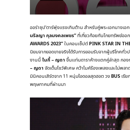
ออร่าซุป’ตาร์พุ่งแรงเกินต้าน สำหรับคู่พระเอกนางเอก
นริลญา กุลมงคลเพชร”
ที่เกี่ยวก้อยกันโกยทรัพย์อ
AWARDS 2023”
ในคอนเซ็ปต์
PINK STAR IN TH
นิยมจากยอดขายจริงได้รับการยอมรับจากผู้บริโภคทั่วป
งานนี้
ไมกี้ – ญดา
ขึ้นแท่นดาราห้างแตกคู่ล่าสุด กอ
– ญดา
จัดเต็มโชว์พิเศษ คว้าไมค์ร้องเพลงและไม่พลา
มินิคอนเสิร์ตจาก 11 หนุ่มไอดอลสุดฮอต วง
BUS
เรียก
พฤษภาคมที่ผ่านมา