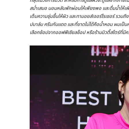
ที่สุดในวงการบิวตี้ สำหรับการดูแลผิวจะดูแลจากภาย
สม่ำเสมอ นอนหลับพักผ่อนให้เพียงพอ และดื่มน้ำให้เพ
เต็มความชุ่มชื้นให้ผิว และทามอยส์เจอร์ไรเซอร์ รวมถึ
ปบาล์ม ครีมกันแดด และที่ขาดไม่ได้คือน้ำหอม ผมเป็
เลือกช้อปจากออฟฟีเซียลช็อป หรือร้านบิวตี้สโตร์ที่มีคว