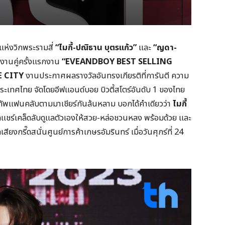
แห่งวิกพระรามสี่
“ไมกี้-ปณิธาน บุตรแก้ว”
และ
“ญดา-
อกงานคู่ครั้งแรกงาน
“
EVEANDBOY BEST SELLING
E CITY
งานประกาศผลรางวัลอันทรงเกียรติที่การันตี ความ
ระเทศไทย จัดโดยอีฟแอนด์บอย บิวตี้สโตร์อันดับ 1 ของไทย
งทัพแฟนคลับตามมาเชียร์กันล้นหลาม บอกได้คำเดียวว่า
ไมกี้
ดแชร์เคล็ดลับดูแลตัวเองให้สวย-หล่อชวนหลง พร้อมด้วย และ
เสียงกรี๊ดสนั่นศูนย์การค้าเกษรอัมรินทร์ เมื่อวันศุกร์ที่ 24