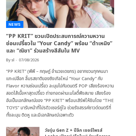
NEWS
“PP KRIT” ชวนเปิดประสบการณ์ความหวาน
ซ่อนเปรี้ยวใน “Your Candy” พร้อม “ต้าเหนิง”
และ “ณิชา” ร่วมสร้างสีสันใน MV
By
sl
07/08/2026
“PP KRIT” (พีพี – กฤษฏ์ อำนวยเดชกร) อยากชวนทุกคนมา
แกะเปลือก ลิ้มรสชาติของซิงเกิลใหม่ “Your Candy” กับ
Flavor หวานซ่อนเปรี้ยว ละมุนไปกับดนตรี POP เสียงร้องหวาน
สอดไส้เนื้อหาสุดเปรี้ยว ถ่ายทอดผ่านเมโลดี้ฟังสบาย เสียงร้อง
อันเป็นเอกลักษณ์ของ “PP KRIT” พร้อมเสิร์ฟให้ชิมโดย “THE
TOYS” มารับหน้าที่โปรดิวเซอร์คู่ใจ ช่วยรังสรรค์ซาวด์ดนตรีที่
ทั้งละมุน ติดหู และมีเอกลักษณ์เฉพาะตัว
วัยรุ่น Gen Z + ปีลึก เซอร์ไพรส์