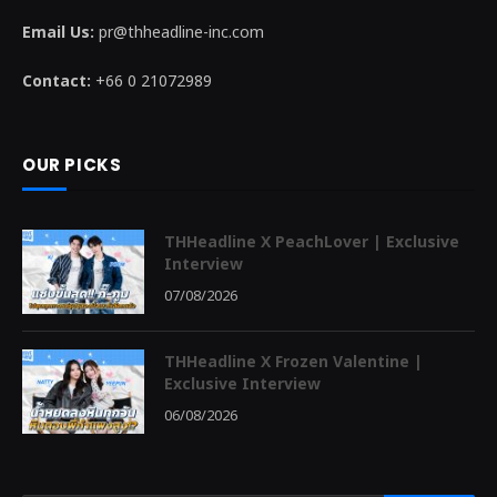
Email Us:
pr@thheadline-inc.com
Contact:
+66 0 21072989
OUR PICKS
THHeadline X PeachLover | Exclusive
Interview
07/08/2026
THHeadline X Frozen Valentine |
Exclusive Interview
06/08/2026