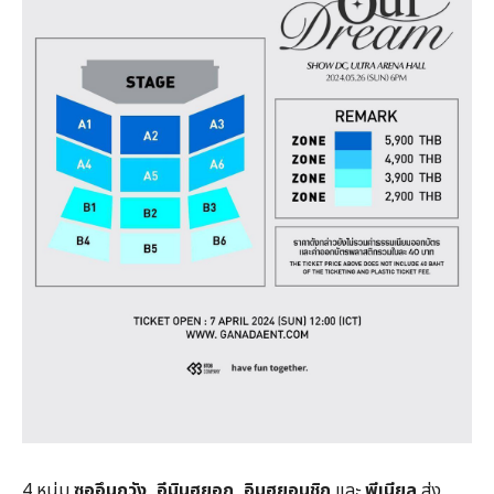
4 หนุ่ม
ซออึนกวัง
, อีมินฮยอก, อิมฮยอนชิก
และ
พีเนียล
ส่ง