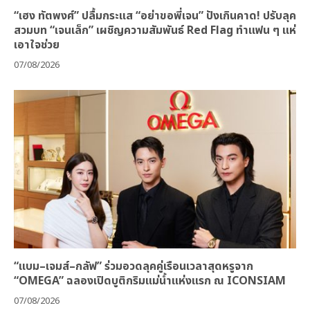
“เฮง ทัตพงศ์” ปลื้มกระแส “อย่าขอพี่เจน” ปังเกินคาด! ปรับลุค
สวมบท “เจนเล็ก” เผชิญความสัมพันธ์ Red Flag ทำแฟน ๆ แห่
เอาใจช่วย
07/08/2026
“แบม–เจมส์–กลัฟ” ร่วมอวดลุคคู่เรือนเวลาสุดหรูจาก
“OMEGA” ฉลองเปิดบูติกริมแม่น้ำแห่งแรก ณ ICONSIAM
07/08/2026