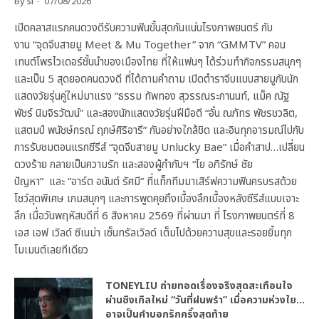
By
sl
07/08/2026
เปิดคลาสแรกคนดวงดีรับความฟินขั้นสุดกันแน่นโรงภาพยนตร์ กับ
งาน “จุดจีบสายมู Meet & Mu Together” จาก “GMMTV” คอน
เทนต์โพรไวเดอร์ชั้นนำของเมืองไทย ที่ให้แฟนๆ ได้ร่วมทำกิจกรรมสนุกๆ
และเป็น 5 สุดยอดคนดวงดี ที่ได้ถามคำถาม เปิดตำราจีบแบบสายมูกับนัก
แสดงวัยรุ่นคู่ใหม่มาแรง “ธรรม ทัพทอง สุวรรณระกานนท์, แม็ค ณัฐ
พัชร์ นิมจิรวัฒน์” และสองนักแสดงวัยรุ่นฝีมือดี “อั๋น ณภัทร พัชรชวลิต,
แสตมป์ พนัชษ์กรณ์ ฤกษ์ศิริอารี” กันอย่างใกล้ชิด และอินทุกอารมณ์ไปกับ
การรับชมตอนแรกซีรีส์ “จุดจีบสายมู Unlucky Bae” เมื่อคำสาป…เปลี่ยน
ดวงร้าย กลายเป็นความรัก และสองผู้กำกับฯ “โย อภิรักษ์ ชัย
ปัญหา” และ “อาร์ต อนันต์ รัศมี” ที่แท็กทีมมาเสิร์ฟความฟินครบรสด้วย
โชว์สุดพิเศษ เกมสนุกๆ และการพูดคุยถึงเบื้องลึกเบื้องหลังซีรีส์แบบเจาะ
ลึก เมื่อวันพฤหัสบดีที่ 6 สิงหาคม 2569 ที่ผ่านมา ที่ โรงภาพยนตร์ที่ 8
เอส เอฟ เวิลด์ ซีเนม่า เซ็นทรัลเวิลด์ เต็มไปด้วยความสุขและรอยยิ้มทุก
โมเมนต์เลยทีเดียว
TONEYLIU ถ่ายทอดเรื่องจริงสุดสะเทือนใจ
ผ่านซิงเกิลใหม่ “วันที่ฝนพรำ” เมื่อความห่วงใย…
อาจเป็นคำบอกรักครั้งสุดท้าย