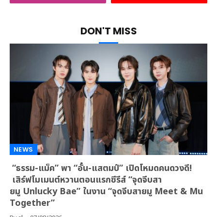
DON'T MISS
NEWS
“ธรรม-แม็ค” พา “อั๋น-แสตมป์” เปิดโหมดคนดวงดี!
เสิร์ฟโมเมนต์หวานตอนแรกซีรีส์ “จุดจีบสา
ยมู Unlucky Bae” ในงาน “จุดจีบสายมู Meet & Mu
Together”