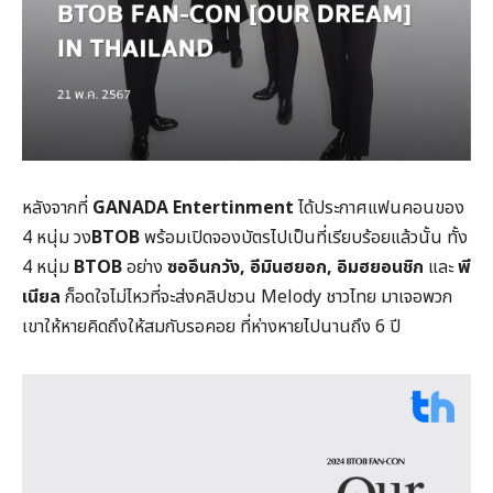
หลังจากที่
GANADA Entertinment
ได้ประกาศแฟนคอนของ
4 หนุ่ม วง
BTOB
พร้อมเปิดจองบัตรไปเป็นที่เรียบร้อยแล้วนั้น ทั้ง
4 หนุ่ม
BTOB
อย่าง
ซออึนกวัง
, อีมินฮยอก, อิมฮยอนชิก
และ
พี
เนียล
ก็อดใจไม่ไหวที่จะส่งคลิปชวน Melody ชาวไทย มาเจอพวก
เขาให้หายคิดถึงให้สมกับรอคอย ที่ห่างหายไปนานถึง 6 ปี