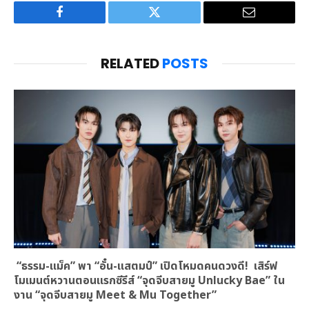
Facebook
Twitter
Email
RELATED
POSTS
“ธรรม-แม็ค” พา “อั๋น-แสตมป์” เปิดโหมดคนดวงดี! เสิร์ฟ
โมเมนต์หวานตอนแรกซีรีส์ “จุดจีบสายมู Unlucky Bae” ใน
งาน “จุดจีบสายมู Meet & Mu Together”