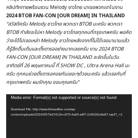
คลิปทักทายพร้อมชวน Melody ชาวไทย มาเจอพวกเขาในงาน
2024
BTOB FAN-CON [OUR DREAM] IN THAILAND
“สวัสดีครับ Melody ชาวไทย พวกเรา BTOB นะครับ พวกเรา
BTOB กำลังจะไปหา Melody ชาวไทยทุกคนที่กรุงเทพครับ พอคิด
ว่าจะได้ไปเจอเหล่า Melody ชาวไทยหลังจากที่ไม่ได้เจอมานานแล้ว
ก็รู้สึกตื่นเต้นและตั้งตารออย่างมากเลยครับ งาน 2024 BTOB
FAN-CON [OUR DREAM] IN THAILAND จะจัดขึ้นในวัน
อาทิตย์ที่ 26 พฤษภาคมนี้ ที่ SHOW DC , Ultra Arena Hall นะ
ครับ ทุกคนช่วยตั้งตารอคอยกันเยอะๆด้วยนะครับ แล้วเจอกันที่
กรุงเทพครับ ผมรักคุณ ขอบคุณครับ”
Video
Media error: Format(s) not supported or source(s) not found
Player
Download File: http://www.thheadline.com/wp-
content/uploads/2024/05/7bd7412b-c870-4a83-a9f7-2c90291dfa87.mp4?_=1