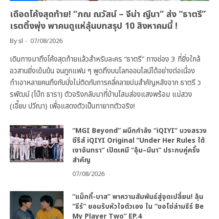
เดือดโค้งสุดท้าย! “ภณ ณวัสน์ – จีน่า ญีนา” ส่ง “ธาตรี”
เรตติ้งพุ่ง พาคนดูแห่ลุ้นบทสรุป 10 สิงหาคมนี้ !
By
sl
07/08/2026
เดินทางมาถึงโค้งสุดท้ายแล้วสำหรับละคร “ธาตรี” ทางช่อง 3 ที่ยิ่งใกล้
อวสานยิ่งเข้มข้น จนถูกแฟน ๆ พูดถึงบนโลกออนไลน์ได้อย่างต่อเนื่อง
ทำเอาหลายคนถึงกับนั่งไม่ติดกับการคลี่คลายปมสำคัญหลังจาก ธาตรี ว
รพัฒน์ (โบ๊ท ธารา) ตัวจริงกลับมาที่บ้านโสมส่องแสงพร้อม แม่สวง
(เจี๊ยบ ปวีณา) เพื่อแสดงตัวเป็นทายาทตัวจริง!
“MGI Beyond” ผนึกกำลัง “iQIYI” บวงสรวง
ซีรีส์ iQIYI Original “Under Her Rules ใต้
เงาจันทรา” เปิดเคมี “อุ้ม–มีนา” ประกบคู่ครั้ง
สำคัญ
07/08/2026
“แม็กกี้-บาส” พาความสัมพันธ์สู่จุดเปลี่ยน! ลุ้น
“ธีร์” ยอมรับหัวใจตัวเอง ใน “ซอโซ่ล่ามธีร์ Be
My Player Two” EP.4