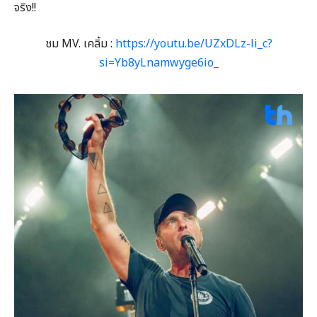
จริง!!
ชม MV. เคลิ้ม :
https://youtu.be/UZxDLz-li_c?
si=Yb8yLnamwyge6io_