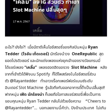
อะไร?! ยังไง?! เมื่อมีตาดีเห็นไอจีสตอรี่ของศิลปินหนุ่ม
Ryan
Tedder (ไรอัน เท็ดเดอร์)
นักร้องนำวง
OneRepublic
สุด
ยอดโปรดิวเซอร์ และนักแต่งเพลงแห่งยุคเจ้าของรางวัลแกรมมี่
ได้แชร์เพลง
“เคลิ้ม”
เพลงฮอตฮิตของวง
Slot Machine
หลัง
จากที่เจ้าตัวได้ฟังบน Spotify ก็ได้โพสต์ลงในไอจีสตอรี่ส่วน
ตัว @Rayantedder ทำเอาวงร็อกเพอร์ฟอร์แมนซ์ระดับ
อินเตอร์ Slot Machine รู้แล้วถึงกับออกอาการดี๊ด๊าเป็นปลื้มสุด!!
ฟากหนุ่ม
เฟิด นักร้องนำ
ก็เลยถือโอกาสแชร์สตอรี่เพื่อเป็นการ
ขอบคุณหนุ่ม Ryan Tedder กลับไปด้วยข้อความ
“
Cheers to
@Rayantedder”
…
บอกเลยงานนี้คำว่า.. ปังข้ามประเทศ ไม่เกิน