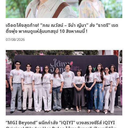
เดือดโค้งสุดท้าย! “ภณ ณวัสน์ – จีน่า ญีนา” ส่ง “ธาตรี” เรต
ติ้งพุ่ง พาคนดูแห่ลุ้นบทสรุป 10 สิงหาคมนี้ !
07/08/2026
“MGI Beyond” ผนึกกำลัง “iQIYI” บวงสรวงซีรีส์ iQIYI