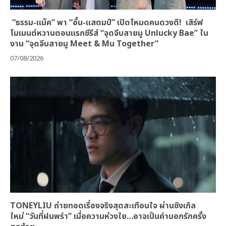
“ธรรม-แม็ค” พา “อั๋น-แสตมป์” เปิดโหมดคนดวงดี! เสิร์ฟ
โมเมนต์หวานตอนแรกซีรีส์ “จุดจีบสายมู Unlucky Bae” ใน
งาน “จุดจีบสายมู Meet & Mu Together”
07/08/2026
TONEYLIU ถ่ายทอดเรื่องจริงสุดสะเทือนใจ ผ่านซิงเกิล
ใหม่ “วันที่ฝนพรำ” เมื่อความห่วงใย…อาจเป็นคำบอกรักครั้ง