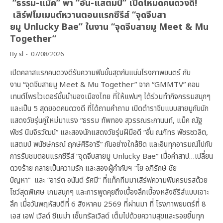
“ธรรม-แม็ค” พา “อั๋น-แสตมป์” เปิดโหมดคนดวงดี!
เสิร์ฟโมเมนต์หวานตอนแรกซีรีส์ “จุดจีบสา
ยมู Unlucky Bae” ในงาน “จุดจีบสายมู Meet & Mu
Together”
By
sl
07/08/2026
เปิดคลาสแรกคนดวงดีรับความฟินขั้นสุดกันแน่นโรงภาพยนตร์ กับ
งาน “จุดจีบสายมู Meet & Mu Together” จาก “GMMTV” คอน
เทนต์โพรไวเดอร์ชั้นนำของเมืองไทย ที่ให้แฟนๆ ได้ร่วมทำกิจกรรมสนุกๆ
และเป็น 5 สุดยอดคนดวงดี ที่ได้ถามคำถาม เปิดตำราจีบแบบสายมูกับนัก
แสดงวัยรุ่นคู่ใหม่มาแรง “ธรรม ทัพทอง สุวรรณระกานนท์, แม็ค ณัฐ
พัชร์ นิมจิรวัฒน์” และสองนักแสดงวัยรุ่นฝีมือดี “อั๋น ณภัทร พัชรชวลิต,
แสตมป์ พนัชษ์กรณ์ ฤกษ์ศิริอารี” กันอย่างใกล้ชิด และอินทุกอารมณ์ไปกับ
การรับชมตอนแรกซีรีส์ “จุดจีบสายมู Unlucky Bae” เมื่อคำสาป…เปลี่ยน
ดวงร้าย กลายเป็นความรัก และสองผู้กำกับฯ “โย อภิรักษ์ ชัย
ปัญหา” และ “อาร์ต อนันต์ รัศมี” ที่แท็กทีมมาเสิร์ฟความฟินครบรสด้วย
โชว์สุดพิเศษ เกมสนุกๆ และการพูดคุยถึงเบื้องลึกเบื้องหลังซีรีส์แบบเจาะ
ลึก เมื่อวันพฤหัสบดีที่ 6 สิงหาคม 2569 ที่ผ่านมา ที่ โรงภาพยนตร์ที่ 8
เอส เอฟ เวิลด์ ซีเนม่า เซ็นทรัลเวิลด์ เต็มไปด้วยความสุขและรอยยิ้มทุก