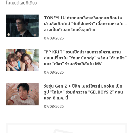
โมเมนต์เลยทีเดียว
TONEYLIU ถ่ายทอดเรื่องจริงสุดสะเทือนใจ
ผ่านซิงเกิลใหม่ “วันที่ฝนพรำ” เมื่อความห่วงใย…
อาจเป็นคำบอกรักครั้งสุดท้าย
07/08/2026
“PP KRIT” ชวนเปิดประสบการณ์ความหวาน
ซ่อนเปรี้ยวใน “Your Candy” พร้อม “ต้าเหนิง”
และ “ณิชา” ร่วมสร้างสีสันใน MV
07/08/2026
วัยรุ่น Gen Z + ปีลึก เซอร์ไพรส์ Looke เปิด
รูป “โทโมะ” ร่วมจักรวาล “GELBOYS 2” ตอน
แรก 8 ส.ค. นี้
07/08/2026