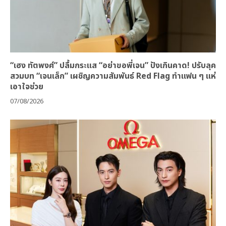
“เฮง ทัตพงศ์” ปลื้มกระแส “อย่าขอพี่เจน” ปังเกินคาด! ปรับลุค
สวมบท “เจนเล็ก” เผชิญความสัมพันธ์ Red Flag ทำแฟน ๆ แห่
เอาใจช่วย
07/08/2026