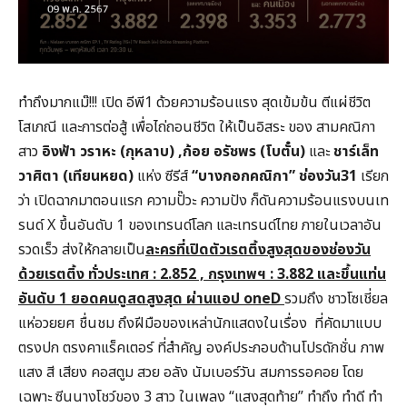
ทำถึงมากแม๊!!! เปิด อีพี1 ด้วยความร้อนแรง สุดเข้มข้น ตีแผ่ชีวิต
โสเภณี และการต่อสู้ เพื่อไถ่ถอนชีวิต ให้เป็นอิสระ ของ สามคณิกา
สาว
อิงฟ้า วราหะ (กุหลาบ) ,ก้อย อรัชพร (โบตั๋น)
และ
ชาร์เล็ท
วาศิตา (เทียนหยด)
แห่ง ซีรีส์
“บางกอกคณิกา” ช่องวัน31
เรียก
ว่า เปิดฉากมาตอนแรก ความปั๊วะ ความปัง ก็ดันความร้อนแรงบนเท
รนด์ X ขึ้นอันดับ 1 ของเทรนด์โลก และเทรนด์ไทย ภายในเวลาอัน
รวดเร็ว ส่งให้กลายเป็น
ละครที่เปิดตัวเรตติ้งสูงสุดของช่องวัน
ด้วยเรตติ้ง ทั่วประเทศ :
2.852 , กรุงเทพฯ : 3.882 และขึ้นแท่น
อันดับ 1 ยอดคนดูสดสูงสุด ผ่านแอป oneD
รวมถึง ชาวโซเชี่ยล
แห่อวยยศ ชื่นชม ถึงฝีมือของเหล่านักแสดงในเรื่อง ที่คัดมาแบบ
ตรงปก ตรงคาแร็คเตอร์ ที่สำคัญ องค์ประกอบด้านโปรดักชั่น ภาพ
แสง สี เสียง คอสตูม สวย อลัง นัมเบอร์วัน สมการรอคอย โดย
เฉพาะ ซีนนางโชว์ของ 3 สาว ในเพลง “แสงสุดท้าย” ทำถึง ทำดี ทำ