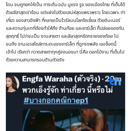
โดน จนถูกยกให้เป็น การเต้นฉบับ มูแรง รูจ ของเมืองไทย ที่เต็มได้
ด้วยลีลาสุดเร่าร้อน แต่แฝงไปด้วยเสน่ห์สุดแพรวพราว โดยเฉพาะ ท่า
เกี่ยว ของสาวอิงฟ้า ที่กลายเป็นไวรัลบนโลกโซเชี่ยล ด้วยอินเนอร์
และความทุ่มเทที่ต้องทำให้ถึง ด้านก้อย และชาร์เล็ท ก็ปล่อยของกัน
สุดฤทธิ์ ไม่ว่าจะเป็น งานสายตา และลีลาสุดกรีดกรายของก้อย ไป
จนถึง งานเอวสไตล์ภาระตะของชาร์เล็ท ที่ดูทรงพลัง เจอช็อตนี้
เข้าไป เรียกว่า กวาดสายตาทุกคู่จงมองมา นี่คือ ดอกไม้งาม ที่เต็มไป
ด้วยความสามารถรอบด้านตัวจริง