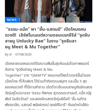
NEWS
“ธรรม-แม็ค” พา “อั๋น-แสตมป์” เปิดโหมดคน
ดวงดี! เสิร์ฟโมเมนต์หวานตอนแรกซีรีส์ “จุดจีบ
สายมู Unlucky Bae” ในงาน “จุดจีบสา
ยมู Meet & Mu Together”
By
sl
07/08/2026
เปิดคลาสแรกคนดวงดีรับความฟินขั้นสุดกันแน่นโรงภาพยนตร์
กับงาน “จุดจีบสายมู Meet & Mu
Together” จาก “GMMTV” คอนเทนต์โพรไวเดอร์ชั้นนำของ
เมืองไทย ที่ให้แฟนๆ ได้ร่วมทำกิจกรรมสนุกๆ และเป็น 5 สุด
ยอดคนดวงดี ที่ได้ถามคำถาม เปิดตำราจีบแบบสายมูกับนักแสดง
วัยรุ่นคู่ใหม่มาแรง “ธรรม ทัพทอง สุวรรณระกานนท์, แม็ค ณัฐ
พัชร์ นิมจิรวัฒน์” และสองนักแสดงวัยรุ่นฝีมือดี “อั๋น ณภัทร
พัชรชวลิต, แสตมป์ พนัชษ์กรณ์ ฤกษ์ศิริอารี” กันอย่างใกล้ชิด