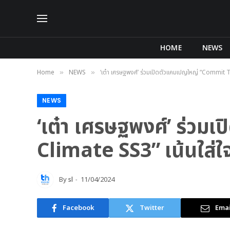
HOME
NEWS
Home
NEWS
‘เต๋า เศรษฐพงศ์’ ร่วมเปิดตัวแคมเปญใหญ่ “Commit To
»
»
NEWS
‘เต๋า เศรษฐพงศ์’ ร่ว
Climate SS3” เน้นใส่ใ
By
sl
11/04/2024
Facebook
Twitter
Emai