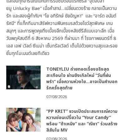
และอินทุกอารมณ์ไปกับการรับชมตอนแรกซีรีส์ “จุดจีบสา
ยมู Unlucky Bae” เมื่อคำสาป…เปลี่ยนดวงร้าย กลายเป็นความ
รัก และสองผู้กำกับฯ “โย อภิรักษ์ ชัยปัญหา” และ “อาร์ต อนันต์
รัศมี” ที่แท็กทีมมาเสิร์ฟความฟินครบรสด้วยโชว์สุดพิเศษ เกม
สนุกๆ และการพูดคุยถึงเบื้องลึกเบื้องหลังซีรีส์แบบเจาะลึก เมื่อ
วันพฤหัสบดีที่ 6 สิงหาคม 2569 ที่ผ่านมา ที่ โรงภาพยนตร์ที่ 8
เอส เอฟ เวิลด์ ซีเนม่า เซ็นทรัลเวิลด์ เต็มไปด้วยความสุขและรอย
ยิ้มทุกโมเมนต์เลยทีเดียว
TONEYLIU ถ่ายทอดเรื่องจริงสุด
สะเทือนใจ ผ่านซิงเกิลใหม่ “วันที่ฝน
พรำ” เมื่อความห่วงใย…อาจเป็นคำบอก
รักครั้งสุดท้าย
07/08/2026
“PP KRIT” ชวนเปิดประสบการณ์ความ
หวานซ่อนเปรี้ยวใน “Your Candy”
พร้อม “ต้าเหนิง” และ “ณิชา” ร่วมสร้าง
สีสันใน MV
07/08/2026