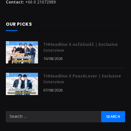
Contact:
+66 0 21072989
OUR PICKS
THHeadline X ซอโซ่ล่ามธีร์ | Exclusive
Interview
10/08/2026
THHeadline X PeachLover | Exclusive
Interview
07/08/2026