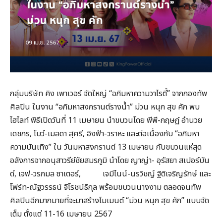
กลุ่มบริษัท คิง เพาเวอร์ จัดใหญ่ “อภิมหาความวาไรตี้” จากกองทัพ
ศิลปิน ในงาน “อภิมหาสงกรานต์รางน้ำ” ม่วน หนุก สุข คัก พบ
ไฮไลท์ พิธีเปิดวันที่ 11 เมษายน นำขบวนโดย พีพี-กฤษฏ์ อำนวย
เดชกร, โบว์-เมลดา สุศรี, อิงฟ้า-วราหะ และต่อเนื่องกับ “อภิมหา
ความบันเทิง” ใน วันมหาสงกรานต์ 13 เมษายน กับขบวนแห่สุด
อลังการจากอนุสาวรีย์ชัยสมรภูมิ นำโดย ญาญ่า- อุรัสยา สเปอร์บัน
ด์, เจฟ-วรกมล ซาเตอร์, เจมีไนน์-นรวิชญ์ ฐิติเจริญรักษ์ และ
โฟร์ท-ณัฐวรรธน์ จิโรชน์ธิกุล พร้อมขบวนนางงาม ตลอดจนทัพ
ศิลปินอีกมากมายที่จะมาสร้างโมเมนต์ “ม่วน หนุก สุข คัก” แบบจัด
เต็ม ตั้งแต่ 11-16 เมษายน 2567