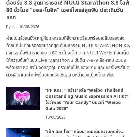
ต้อนรับ 8.8 สุดมาราธอน! NUUI Starathon 8.8 ไลฟ์
80 ชั่วโมง “บอส-โนอึล” เซอร์ไพรส์สุดฟิน ประเดิมวัน
แรก
By
sl
10/08/2026
ผ่านไปแล้วสุดยิ่งใหญ่กับมหกรรมที่ยิ่งกว่าเตรียมพร้อมเฉลิมฉลองส่ง
ท้ายปีที่มีแต่คนรอคอยมากที่สุด กับมหกรรม NUUI STARATHON 8.8
กิจกรรมไลฟ์มาราธอนยาว 80 ชั่วโมงเต็ม จาก NUUI World ที่จัดเต็ม
ให้ความคุ้มค่าแบบ Live Marathon 3 วันติด 7-8-9 สิงหาคม 2569
พร้อมลุย 80 ชั่วโมงดีลสุดคุ้ม ที่รวมทั้งโปร ของแถม และเซอร์ไพรส์เปิด
ตัวผลิตภัณฑ์ใหม่พร้อมแขกรับเชิญแถวหน้าของเมืองไทยเพียบ
“PP KRIT” คว้ารางวัล “Weibo Thailand
Outstanding Music Expression Artist”
โชว์เพลง “Your Candy” บนเวที “Weibo
Gala 2026”
10/08/2026
“เป๊ก ผลิตโชค” กลับมาเติมเต็มความคิดถึง…