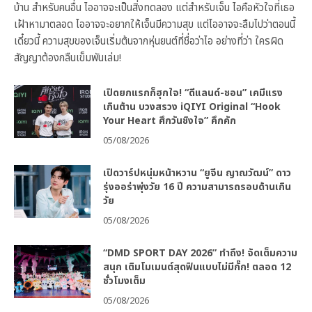
บ้าน สำหรับคนอื่น ไออาจจะเป็นสิ่งทดลอง แต่สำหรับเจ็น ไอคือหัวใจที่เธอ
เฝ้าหามาตลอด ไออาจจะอยากให้เจ็นมีความสุข แต่ไออาจจะลืมไปว่าตอนนี้
เดี๋ยวนี้ ความสุขของเจ็นเริ่มต้นจากหุ่นยนต์ที่ชื่อว่าไอ อย่างที่ว่า ใครผิด
สัญญาต้องกลืนเข็มพันเล่ม!
เปิดยกแรกก็ฮุกใจ! “ดีแลนด์-ชอน” เคมีแรง
เกินต้าน บวงสรวง iQIYI Original “Hook
Your Heart ศึกวันชิงใจ” คึกคัก
05/08/2026
เปิดวาร์ปหนุ่มหน้าหวาน “ยูจีน ญาณวัฒน์” ดาว
รุ่งออร่าพุ่งวัย 16 ปี ความสามารถรอบด้านเกิน
วัย
05/08/2026
“DMD SPORT DAY 2026” ทำถึง! จัดเต็มความ
สนุก เติมโมเมนต์สุดฟินแบบไม่มีกั๊ก! ตลอด 12
ชั่วโมงเต็ม
05/08/2026