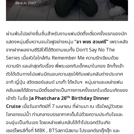
ผ่านพ้นไปอย่างชื่นชื่นสำหรับงานแฟนมีตติ้งเดี่ยวครั้งแรกของนัก
แสดงหนุ่มยิ้มหวานจนใจฟูอย่างหนุ่ม “
จา พชร สวนศรี”
เพราะหลัง
จากฝากผลงานซีรีส์ให้ได้ติดตามชมทั้ง Don’t Say No The
Series เมื่อหัวใจใกล้กัน Remember Me ความรักเขียนด้วย
ความรัก และล่าสุดกับเรื่อง พี่พระเอกกับเด็กหมาในกอง อีกทั้งเจ้า
ตัวได้เดินทางไปแฟนมีตมอบความสุขให้กับแฟนคลับต่างประเทศ
อาทิ ญี่ปุ่น สวิตเซอร์แลนด์ มาเก๊า ไต้หวันฯ หนุ่มจาและเหล่าแฟน
คลับเลยได้จัดงานมีตติ้งอย่างเป็นทางการครั้งแรกในเดือนเกิดของ
th
เจ้าตัว ในชื่อ
Ja Phatchara 26
Birthday Dinner
Cruise
เมื่อวันอาทิตย์ที่ 7 เมษายน ที่ผ่านมา ณ เรือใหญ่วิวสวย
ใจกลางแม่น้ำ ท่ามกลางบรรยากาศเต็มไปด้วยความประทับใจและ
อบอุ่นเป็นกันเอง โดยเหล่าแฟนคลับได้ทำโปรเจกต์วันเกิด
เซอร์ไพรส์ทั้งที่ MBK , BTSสถานีสยาม โปรเจกต์รถตุ๊กตุ๊ก และ