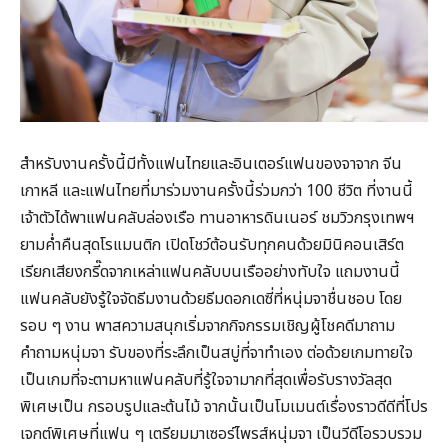
สำหรับงานครั้งนี้มีทั้งแฟนไทยและอินเตอร์แฟนของจาจาก จีน
เกาหลี และแฟนไทยที่มาร่วมงานครั้งนี้ร่วมกว่า 100 ชีวิต ที่งานนี้
เจ้าตัวได้พาแฟนคลับล่องเรือ ทานอาหารดินเนอร์ ชมวิวกรุงเทพฯ
ยามค่ำคืนสุดโรแมนติก เปิดโชว์ต้อนรับทุกคนด้วยมินิคอนเสิร์ต
เรียกเสียงกรี๊ดจากเหล่าแฟนคลับบนเรืออย่างทับใจ แถมงานนี้
แฟนคลับยังรู้ใจจัดธีมงานด้วยธีมดอกเดซี่ที่หนุ่มจาชื่นชอบ โดย
รอบ ๆ งาน พาสความสนุกเริ่มจากกิจกรรมเชิญผู้โชคดีมาถาม
คำถามหนุ่มจา รับของที่ระลึกเป็นสบู่ที่จาทำเอง ต่อด้วยเกมทายใจ
เป็นเกมที่จะตามหาแฟนคลับที่รู้ใจจามากที่สุดเพื่อรับรางวัลสุด
พิเศษเป็น กรอบรูปและต้นไม้ จากนั้นเป็นโมเมนต์เรื่องราวดีดีที่โปร
เจกต์พิเศษที่แฟน ๆ เตรียมมาเซอร์ไพรส์หนุ่มจา เป็นวีดีโอรวบรวม