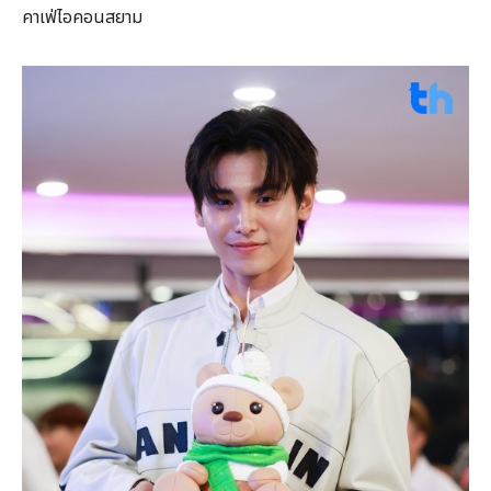
คาเฟ่ไอคอนสยาม