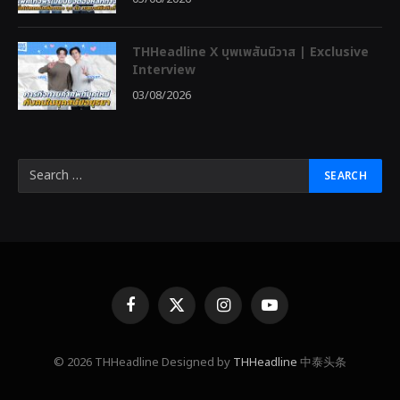
THHeadline X บุพเพสันนิวาส | Exclusive
Interview
03/08/2026
Facebook
X
Instagram
YouTube
(Twitter)
© 2026 THHeadline Designed by
THHeadline
中泰头条