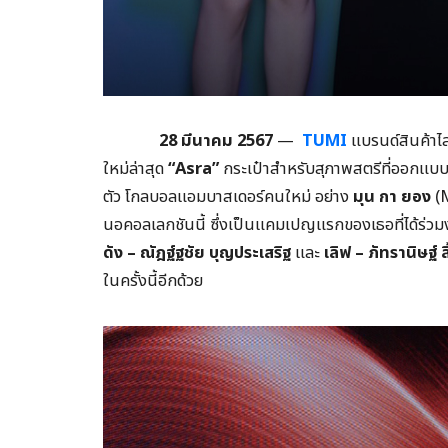
28 มีนาคม
2567
—
TUMI
แบรนด์สินค้าไ
ใหม่ล่าสุด
“
Asra”
กระเป๋าสำหรับสุภาพสตรีที่ออกแบบ
ตัว โกลบอลแอมบาสเดอร์คนใหม่ อย่าง
มุน กา
ยอง
(
นอคอลเลกชันนี้ ซึ่งเป็นแคมเปญแรกของเธอที่ได้ร่ว
ดัง
– ณัฎฐ์ฐชัย บุญประเสริฐ
และ
เลิฟ
– ภัทรานิษฐ์ 
ในครั้งนี้อีกด้วย