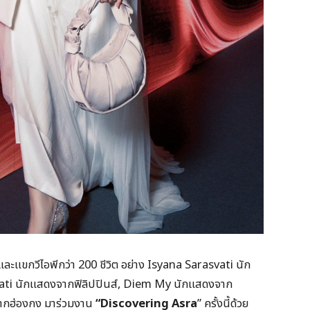
และแขกวีไอพีกว่า 200 ชีวิต อย่าง Isyana Sarasvati นัก
bati นักแสดงจากฟิลิปปินส์, Diem My นักแสดงจาก
ากฮ่องกง มาร่วมงาน
“Discovering Asra
” ครั้งนี้ด้วย