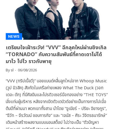
NEWS
เตรียมใจเฝ้าระวัง! “VVV” ฉีกลุคใหม่ผ่านซิงเกิล
“TORNADO” กับความสัมพันธ์ที่คาดเดาไม่ได้
มาไว ไปไว ราวกับพายุ
By
sl
06/08/2026
“VVV (ทริปเปิ้ลวี)” บอยแบนด์คลื่นลูกใหม่จาก Whoop Music
(วูป มิวสิค) สังกัดในเครือค่ายเพลง What The Duck (วอท
เดอะ ดัก) ที่มีศิลปินและโปรดิวเซอร์มือทองอย่าง “THE TOYS”
นั่งแท่นผู้บริหาร หลังจากเปิดตัวเดบิวต์อย่างเป็นทางการไปเมื่อ
ต้นปีที่ผ่านมา พวกเขาทั้งสาม นำโดย “จูเนียร์ – ปริยะ จิยางกูร”,
“จีวัท – จีรวัฒน์ ชอบการกิจ” และ “เจนัส – ศิระ วิจิตรธนารักษ์”
เดินหน้าสร้างผลงานแบบนอนสต็อป ไม่ว่าจะเป็น “ตัวปัญหา