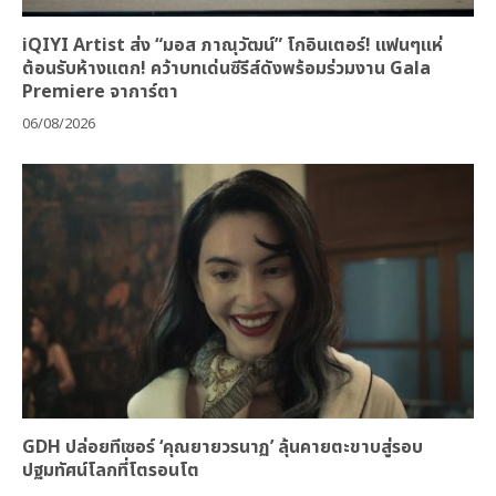
iQIYI Artist ส่ง “มอส ภาณุวัฒน์” โกอินเตอร์! แฟนๆแห่
ต้อนรับห้างแตก! คว้าบทเด่นซีรีส์ดังพร้อมร่วมงาน Gala
Premiere จาการ์ตา
06/08/2026
GDH ปล่อยทีเซอร์ ‘คุณยายวรนาฏ’ ลุ้นคายตะขาบสู่รอบ
ปฐมทัศน์โลกที่โตรอนโต