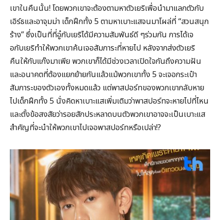
เขาในคืนนั้น! โดยพวกเขาจะต้องตามหาตัวเยริเพื่อนำมาแลกตัวกับ
เอิร์ธและอาจุมม่า เด็กฝึกทั้ง 5 ตามหาเบาะแสจนมาโผล่ที่ “สวนสนุก
ร้าง” ซึ่งเป็นที่ที่อู๋กับเยริได้มีความสัมพันธ์ดี ๆร่วมกัน การได้เจ
อกับเยริทำให้พวกเขาค้นเจอสัมภาระที่หายไป หลังจากส่งตัวเยริ
คืนให้กับแก๊งมาเพีย พวกเขาก็ได้มีช่วงเวลาเปิดใจกันถึงความฝัน
และอนาคตที่ต้องแยกย้ายกันแล้วแม้พวกเขาทั้ง 5 จะเจอกระเป๋า
สัมภาระของตัวเองทั้งหมดแล้ว แต่พาสปอร์ทของพวกเขากลับหาย
ไปเด็กฝึกทั้ง 5 นั่งคิดหาเบาะแสเพิ่มเติมว่าพาสปอร์ทจะหายไปที่ไหน
และตั้งข้อสงสัยว่ารอยสักประหลาดบนตัวพวกเขาอาจจะเป็นเบาะแส
สำคัญที่จะนำให้พวกเขาไปเจอพาสปอร์ทหรือเปล่า!?