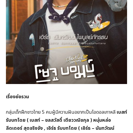
เรื่องย่อรวม
กลุ่มเด็กฝึกชาวไทย 5 คนผู้มีความฝันอยากเป็นไอดอลเกาหลี
เบสท์
รับบทโดย ( เบสท์ – ชลสวัสดิ์ เตียววณิชกุล ) หนุ่มหล่อ
ลีดเดอร์ สุดจริงจัง , เอิร์ธ รับบทโดย ( เอิร์ธ – นันทวัฒน์