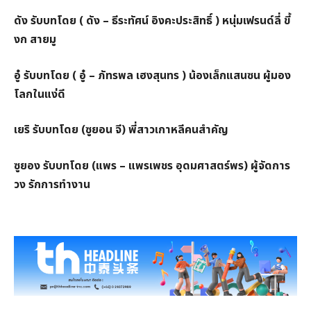
ดัง รับบทโดย ( ดัง – ธีระทัศน์ อิงคะประสิทธิ์ ) หนุ่มเฟรนด์ลี่ ขี้
งก สายมู
อู๋ รับบทโดย ( อู๋ – ภัทรพล เฮงสุนทร ) น้องเล็กแสนซน ผู้มอง
โลกในแง่ดี
เยริ รับบทโดย (ซูยอน จี) พี่สาวเกาหลีคนสำคัญ
ซูยอง รับบทโดย (แพร – แพรเพชร อุดมศาสตร์พร) ผู้จัดการ
วง รักการทำงาน