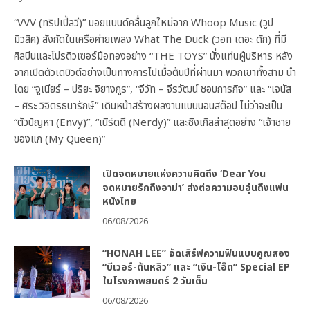
“VVV (ทริปเปิ้ลวี)” บอยแบนด์คลื่นลูกใหม่จาก Whoop Music (วูป
มิวสิค) สังกัดในเครือค่ายเพลง What The Duck (วอท เดอะ ดัก) ที่มี
ศิลปินและโปรดิวเซอร์มือทองอย่าง “THE TOYS” นั่งแท่นผู้บริหาร หลัง
จากเปิดตัวเดบิวต์อย่างเป็นทางการไปเมื่อต้นปีที่ผ่านมา พวกเขาทั้งสาม นำ
โดย “จูเนียร์ – ปริยะ จิยางกูร”, “จีวัท – จีรวัฒน์ ชอบการกิจ” และ “เจนัส
– ศิระ วิจิตรธนารักษ์” เดินหน้าสร้างผลงานแบบนอนสต็อป ไม่ว่าจะเป็น
“ตัวปัญหา (Envy)”, “เนิร์ดดี (Nerdy)” และซิงเกิลล่าสุดอย่าง “เจ้าชาย
ของแก (My Queen)”
เปิดจดหมายแห่งความคิดถึง ‘Dear You
จดหมายรักถึงอาม่า’ ส่งต่อความอบอุ่นถึงแฟน
หนังไทย
06/08/2026
“HONAH LEE” จัดเสิร์ฟความฟินแบบคูณสอง
“บีเวอร์-ต้นหลิว” และ “เงิน-โอ๊ต” Special EP
ในโรงภาพยนตร์ 2 วันเต็ม
06/08/2026