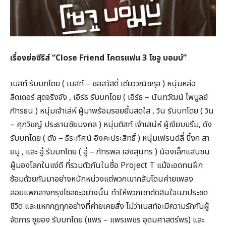
เรื่องย่อซีรีส์ “Close Friend โคตรแฟน 3 โซจู บอมบ์”
เบสท์ รับบทโดย ( เบสท์ – ชลสวัสดิ์ เตียววณิชกุล ) หนุ่มหล่อ
ลีดเดอร์ สุดจริงจัง , เอิร์ธ รับบทโดย ( เอิร์ธ – นันทวัฒน์ ไพบูลย์
ภัทรธน ) หนุ่มเจ้าเล่ห์ ผู้มาพร้อมรอยยิ้มสดใส , วิน รับบทโดย ( วิน
– ศุภวิชญ์ ประธานชัยมงคล ) หนุ่มติสท์ เจ้าเสน่ห์ ผู้เงียบขรึม, ดัง
รับบทโดย ( ดัง – ธีระทัศน์ อิงคะประสิทธิ์ ) หนุ่มเฟรนด์ลี่ ขี้งก สา
ยมู , และ อู๋ รับบทโดย ( อู๋ – ภัทรพล เฮงสุนทร ) น้องเล็กแสนซน
ผู้มองโลกในแง่ดี ที่รวมตัวกันในชื่อ Project T แม้จะอดทนฝึก
ซ้อมด้วยกันมาอย่างหนักหน่วงแต่พวกเขากลับโดนค่ายเพลง
ลอยแพกลางกรุงโซลซะอย่างนั้น ทำให้พวกเขาตัดสินใจเมาประชด
ชีวิต และแหกกฎทุกอย่างที่ค่ายเคยสั่ง ไม่ว่าเบสท์จะมีความรักกับผู้
จัดการ ซูยอง รับบทโดย (แพร – แพรเพชร อุดมศาสตร์พร) และ