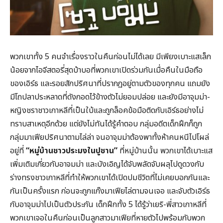
พวกเขาทั้ง 5 คนจำเรื่องราวในคืนก่อนไม่ได้เลย มีเพียงเบาะแสเล็ก
น้อยจากไอจีสตอรี่สุดบ้าบอที่พวกเขาเปิดร่วมกันเมื่อคืนในมือถือ
ของเอิร์ธ และรอยสักปริศนาที่ปรากฏอยู่ตามตัวของทุกคน แถมยัง
มีโถปลาประหลาดที่ดังกอดไว้ข้างตัวไม่ยอมปล่อย และยังมีอาจุมม่า-
หญิงชราชาวเกาหลีที่เป็นใบ้และถูกล็อคข้อมือติดกับเอิร์ธอย่างไม่
ทราบสาเหตุอีกด้วย แต่ยังไม่ทันได้รู้คำตอบ กลุ่มอดีตเด็กฝึกก็ถูก
กลุ่มมาเฟียปริศนาตามไล่ล่า จนอาจุมม่าต้องพาทั้งห้าคนหนีไปโผล่
อยู่ที่
“หมู่บ้านชาวประมงในปูชาน”
ที่หมู่บ้านนั้น พวกเขาได้เบาะแส
เพิ่มเติมเกี่ยวกับอาจมม่า และบังเอิญได้จับพลัดจับผลุไปดูดวงกับ
ร่างทรงชาวเกาหลีที่ทำให้พวกเขาได้เปิดปมชีวิตที่ไม่เคยบอกกันและ
กันเป็นครั้งแรก ก่อนจะถูกแก๊งมาเฟียไล่ตามจนเจอ และจับตัวเอิร์ธ
กับอาจุมม่าไปเป็นตัวประกัน เด็กฝึกทั้ง 5 ได้รู้ว่าเยริ-พี่สาวเกาหลีที่
พวกเขาเจอในคืนก่อนเป็นลูกสาวมาเฟียที่หายตัวไปพร้อมกับพวก