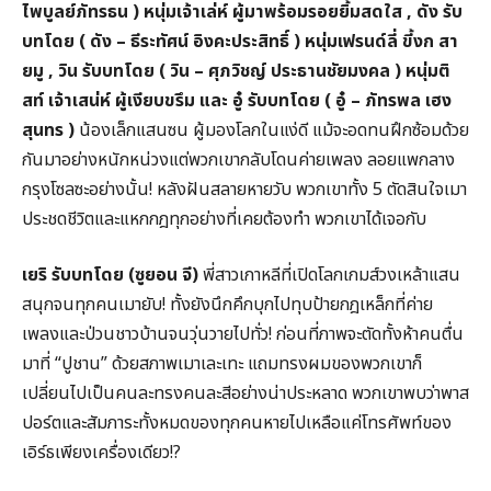
ไพบูลย์ภัทรธน ) หนุ่มเจ้าเล่ห์ ผู้มาพร้อมรอยยิ้มสดใส , ดัง รับ
บทโดย ( ดัง – ธีระทัศน์ อิงคะประสิทธิ์ ) หนุ่มเฟรนด์ลี่ ขี้งก สา
ยมู , วิน รับบทโดย ( วิน – ศุภวิชญ์ ประธานชัยมงคล ) หนุ่มติ
สท์ เจ้าเสน่ห์ ผู้เงียบขรึม และ อู๋ รับบทโดย ( อู๋ – ภัทรพล เฮง
สุนทร )
น้องเล็กแสนซน ผู้มองโลกในแง่ดี แม้จะอดทนฝึกซ้อมด้วย
กันมาอย่างหนักหน่วงแต่พวกเขากลับโดนค่ายเพลง ลอยแพกลาง
กรุงโซลซะอย่างนั้น! หลังฝันสลายหายวับ พวกเขาทั้ง 5 ตัดสินใจเมา
ประชดชีวิตและแหกกฎทุกอย่างที่เคยต้องทำ พวกเขาได้เจอกับ
เยริ รับบทโดย (ซูยอน จี)
พี่สาวเกาหลีที่เปิดโลกเกมส์วงเหล้าแสน
สนุกจนทุกคนเมายับ! ทั้งยังนึกคึกบุกไปทุบป้ายกฎเหล็กที่ค่าย
เพลงและป่วนชาวบ้านจนวุ่นวายไปทั่ว! ก่อนที่ภาพจะตัดทั้งห้าคนตื่น
มาที่ “ปูชาน” ด้วยสภาพเมาเละเทะ แถมทรงผมของพวกเขาก็
เปลี่ยนไปเป็นคนละทรงคนละสีอย่างน่าประหลาด พวกเขาพบว่าพาส
ปอร์ตและสัมภาระทั้งหมดของทุกคนหายไปเหลือแค่โทรศัพท์ของ
เอิร์ธเพียงเครื่องเดียว!?