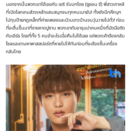
นอกจากนั้นพวกเขาได้เจอกับ เยริ รับบทโดย (ซูยอน จี) พี่สาวเกาหลี
ที่เปิดโลกเกมส์วงเหล้าแสนสนุกจนทุกคนเมายับ! ทั้งยังนึกคึกบุก
ไปทุบป้ายกฎเหล็กที่ค่ายเพลงและป่วนชาวบ้านจนวุ่นวายไปทั่ว! ก่อน
ที่จะตื่นขึ้นมาที่ชายหาดปูซาน พวกเขากับอาจุมม่าคนหนึ่งที่มัดมือติด
กับเอิร์ธ โดยที่ทั้ง 5 คนจำอะไรเมื่อคืนไม่ได้เลย แต่พวกเค้าต้องกลับ
โซลและตามหาพาสสปอร์ตที่หายไปให้ทันก่อนที่จะต้องขึ้นเครื่อง
กลับไทย