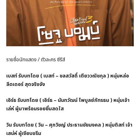
รายชื่อนักแสดง / ตัวละคร ซีรีส์
เบสท์ รับบทโดย ( เบสท์ – ชลสวัสดิ์ เตียววณิชกุล ) หนุ่มหล่อ
ลีดเดอร์ สุดจริงจัง
เอิร์ธ รับบทโดย ( เอิร์ธ – นันทวัฒน์ ไพบูลย์ภัทรธน ) หนุ่มเจ้า
เล่ห์ ผู้มาพร้อมรอยยิ้มสดใส
วิน รับบทโดย ( วิน – ศุภวิชญ์ ประธานชัยมงคล ) หนุ่มติสท์ เจ้า
เสน่ห์ ผู้เงียบขรึม