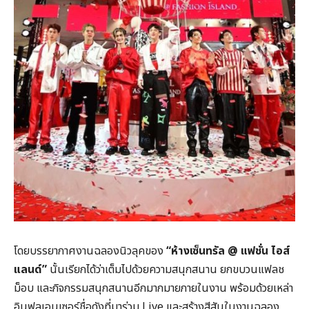
โดยบรรยากาศงานฉลองนิวลุคของ
“
ห้างเซ็นทรัล @
แฟชั่น
ไอส์
แลนด์”
นั้นเรียกได้ว่าเต็มไปด้วยความสนุกสนาน ยกขบวนแฟลช
ม็อบ และกิจกรรมสนุกสนานอีกมากมายภายในงาน พร้อมด้วยเหล่า
อินฟลูเอนเซอร์ชื่อดังที่มาร่วม Live และสร้างสีสันในงานฉลอง