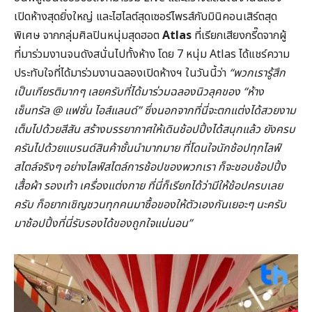
เปิดห้างสุดยิ่งใหญ่ และไฮไลต์สุดเซอร์ไพรส์กับมินิคอนเสิร์ตสุด
พิเศษ จากกลุ่มศิลปินหนุ่มสุดฮอต
Atlas
ที่เรียกเสียงกรี๊ดจากผู้
ที่มาร่วมงานจนดังสนั่นไปทั้งห้าง โดย 7 หนุ่ม Atlas ได้แชร์ความ
ประทับใจที่ได้มาร่วมงานฉลองเปิดห้างฯ ในวันนี้ว่า
“
พวกเรารู้สึก
เป็นเกียรติมากๆ เลยครับที่ได้มาร่วมฉลองนิวลุคของ
“
ห้าง
เซ็นทรัล @
แฟชั่น
ไอส์แลนด์”
ซึ่งนอกจากที่นี่จะตกแต่งได้สวยงาม
เต็มไปด้วยสีสัน สร้างบรรยากาศให้เดินช้อปปิ้งได้สนุกแล้ว ยังครบ
ครันไปด้วยแบรนด์สินค้าชั้นนำมากมาย ที่โดนใจนักช้อปทุกไลฟ์
สไตล์จริงๆ อย่างไลฟ์สไตล์การช้อปของพวกเรา ก็จะชอบช้อปปิ้ง
เสื้อผ้า รองเท้า เครื่องแต่งกาย ที่นี่ก็เรียกได้ว่ามีให้ช้อปครบเลย
ครับ ก็อยากเชิญชวนทุกคนมาซื้อของให้ตัวเองกันเยอะๆ นะครับ
มาช้อปปิ้งที่นี่รับรองได้ของถูกใจแน่นอน”