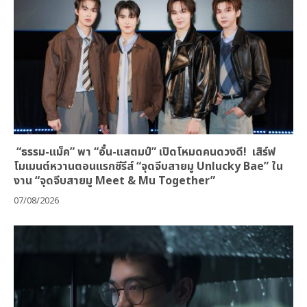
“ธรรม-แม็ค” พา “อั๋น-แสตมป์” เปิดโหมดคนดวงดี! เสิร์ฟ
โมเมนต์หวานตอนแรกซีรีส์ “จุดจีบสายมู Unlucky Bae” ใน
งาน “จุดจีบสายมู Meet & Mu Together”
07/08/2026