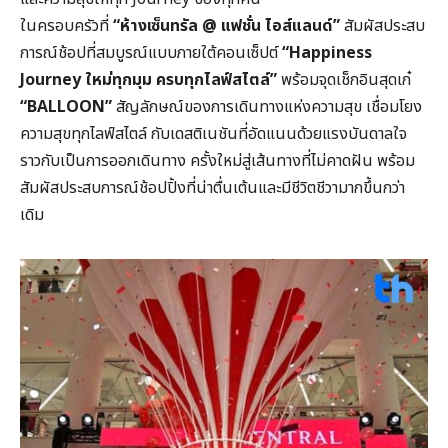
ในครอบครัวที่
“
ห้างเซ็นทรัล @
แฟชั่น
ไอส์แลนด์”
สัมผัสประสบ
การณ์ช้อปที่สมบูรณ์แบบภายใต้คอนเซ็ปต์
“Happiness
Journey
ใหม่ทุกมุม
ครบทุกไลฟ์สไตล์”
​ พร้อมจุดเช็กอินสุดเก๋
“BALLOON”
สัญลักษณ์ของการเดินทางแห่งความสุข เชื่อมโยง
ความสุขทุกไลฟ์สไตล์ กับเดสติเนชันที่อัดแนนด้วยแรงบันดาลใจ
ราวกับเป็นการออกเดินทาง ครั้งใหม่สู่เส้นทางที่ไม่คาดฝัน พร้อม
สัมผัสประสบการณ์ช้อปปิ้งที่น่าตื่นเต้นและมีชีวิตชีวามากขึ้นกว่า
เดิม