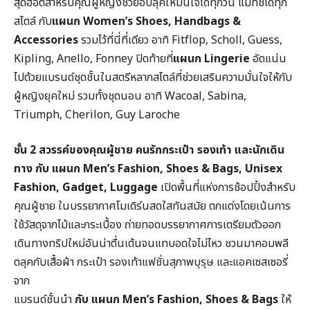
สุดฮอตสำหรับคุณผู้หญิงช่วยอัปลุคให้มั่นใจได้ทุกวัน แมทช์ได้ทุก
สไตล์ กับ
แผนก
Women’s Shoes, Handbags &
Accessories
รวมไว้ที่นี่ที่เดียว อาทิ Fitflop, Scholl, Guess,
Kipling, Anello, Fonney ปิดท้ายที่
แผนก
Lingerie
อัดแน่น
ไปด้วยแบรนด์ชุดชั้นในสตรีหลากสไตล์ที่ช่วยเสริมความมั่นใจให้กับ
ผู้หญิงยุคใหม่ รวมทั้งชุดนอน อาทิ Wacoal, Sabina,
Triumph, Cherilon, Guy Laroche
ชั้น
2
สวรรค์ของคุณผู้ชาย คนรักกระเป๋า รองเท้า
และนักเดิน
ทาง
กับ
แผนก Men’s Fashion, Shoes & Bags, Unisex
Fashion, Gadget, Luggage
เปิดพื้นที่แห่งการช้อปปิ้งสำหรับ
คุณผู้ชาย ในบรรยากาศโมเดิร์นสดใสทันสมัย ตกแต่งโดยเน้นการ
ใช้วัสดุจากไม้และกระเบื้อง ถ่ายทอดบรรยากาศการเตรียมตัวออก
เดินทางทริปใหม่อันน่าตื่นเต้นจนแทบอดใจไม่ไหว ชวนมาคอมพลี
ตลุคกับเสื้อผ้า กระเป๋า รองเท้าแฟชั่นสุภาพบุรุษ และแอคเซสเซอรี่
จาก
แบรนด์ชั้นนำ
กับ แผนก Men’s Fashion, Shoes & Bags
ให้