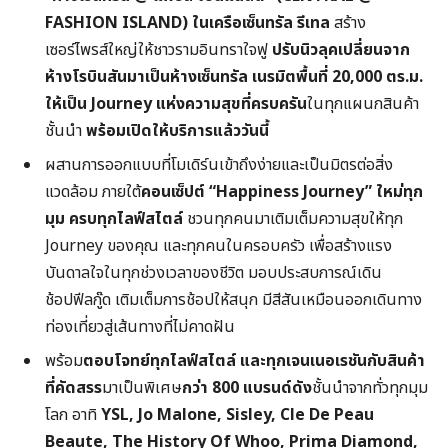
FASHION ISLAND)
ในเครือเซ็นทรัล รีเทล
สร้าง
เซอร์ไพรส์ใหญ่ให้ชาวรามอินทราใจฟู
ปรับนิวลุคเปลี่ยนจาก
ห้างโรบินสันมาเป็นห้างเซ็นทรัล
เนรมิตพื้นที่ 20,000
ตร.ม.
ให้เป็น
Journey
แห่งความสุขที่ครบครัน
ในทุกแผนกสินค้า
ชั้นนำ
พร้อมเปิดให้บริการแล้ววันนี้
ผสานการออกแบบที่โมเดิร์นเข้าถึงง่ายและเป็นมิตรต่อสิ่ง
แวดล้อม ภายใต้
คอนเซ็ปต์
“Happiness Journey”
ใหม่ทุก
มุม
ครบทุกไลฟ์สไตล์
ชวนทุกคนมาเติมเต็มความสุขให้ทุก
Journey ของคุณ และทุกคนในครอบครัว เพื่อสร้างแรง
บันดาลใจในทุกช่วงเวลาของชีวิต มอบประสบการณ์เดิน
ช้อปฟีลกู๊ด เติมเต็มการช้อปให้สนุก มีสีสันเหมือนออกเดินทาง
ท่องเที่ยวสู่เส้นทางที่ไม่คาดฝัน
พร้อม
ตอบโจทย์ทุกไลฟ์สไตล์ และทุกเจนเนอเรชันกับสินค้า
ที่คัดสรร
มาเป็นพิเศษ
กว่า
800
แบรนด์ดัง
ชั้นนำจากทั่วทุกมุม
โลก อาทิ
YSL, Jo Malone, Sisley, Cle De Peau
Beaute, The History Of Whoo, Prima Diamond,