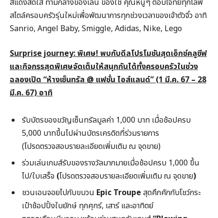
สีแดงสดใส ท่ามกลางของเล่น ของใช้ คุณหนูๆ ตอบโจทย์ทุกไลฟ์
สไตล์ครอบครัวรุ่นใหม่เพื่อพัฒนาการทุกช่วงเวลาของเจ้าตัวจิ๋ว อาทิ
Sanrio, Angel Baby, Smiggle, Adidas, Nike, Lego
Surprise journey:
พิเศษ! พบกับดีลโปรโมชันสุดเอ็กซ์คลูซีฟ
และกิจกรรสุดพิเศษจัดเต็มให้สนุกกันได้ทั้งครอบครัวในช่วง
ฉลองเปิด “
ห้างเซ็นทรัล @
แฟชั่น ไอส์แลนด์” (1
มี.ค. 67 – 28
มี.ค. 67)
อาทิ
รับบัตรของขวัญเซ็นทรัลมูลค่า 1,000 บาท เมื่อช้อปครบ
5,000 บาทขึ้นไปผ่านบัตรเครดิตที่ร่วมรายการ
(โปรดตรวจสอบรายละเอียดเพิ่มเติม ณ จุดขาย)
ร่วมเล่นเกมส์รับของรางวัลมากมายเมื่อช้อปครบ 1,000 ขึ้น
ไป/ใบเสร็จ
(
โปรดตรวจสอบรายละเอียดเพิ่มเติม ณ จุดขาย
)
ชวนเอนจอยไปกับขบวน
Epic Troupe
สุดคึกคักกับโชว์กระ
เป๋าช้อปปิ้งใบยักษ์ ทุกศุกร์, เสาร์ และอาทิตย์