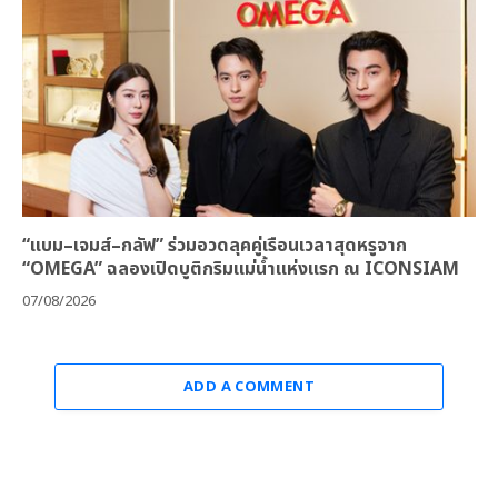
“แบม–เจมส์–กลัฟ” ร่วมอวดลุคคู่เรือนเวลาสุดหรูจาก
“OMEGA” ฉลองเปิดบูติกริมแม่น้ำแห่งแรก ณ ICONSIAM
07/08/2026
ADD A COMMENT