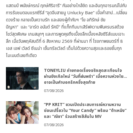
แสตมป์ พนัชษ์กรณ์ ฤกษ์ศิริอารี” กันอย่างใกล้ชิด และอินทุกอารมณ์ไปกับ
การรับชมตอนแรกซีรีส์ “จุดจีบสายมู Unlucky Bae” เมื่อคำสาป…เปลี่ยน
ดวงร้าย กลายเป็นความรัก และสองผู้กำกับฯ “โย อภิรักษ์ ชัย
ปัญหา” และ “อาร์ต อนันต์ รัศมี” ที่แท็กทีมมาเสิร์ฟความฟินครบรสด้วย
โชว์สุดพิเศษ เกมสนุกๆ และการพูดคุยถึงเบื้องลึกเบื้องหลังซีรีส์แบบเจาะ
ลึก เมื่อวันพฤหัสบดีที่ 6 สิงหาคม 2569 ที่ผ่านมา ที่ โรงภาพยนตร์ที่ 8
เอส เอฟ เวิลด์ ซีเนม่า เซ็นทรัลเวิลด์ เต็มไปด้วยความสุขและรอยยิ้มทุก
โมเมนต์เลยทีเดียว
TONEYLIU ถ่ายทอดเรื่องจริงสุดสะเทือนใจ
ผ่านซิงเกิลใหม่ “วันที่ฝนพรำ” เมื่อความห่วงใย…
อาจเป็นคำบอกรักครั้งสุดท้าย
07/08/2026
“PP KRIT” ชวนเปิดประสบการณ์ความหวาน
ซ่อนเปรี้ยวใน “Your Candy” พร้อม “ต้าเหนิง”
และ “ณิชา” ร่วมสร้างสีสันใน MV
07/08/2026