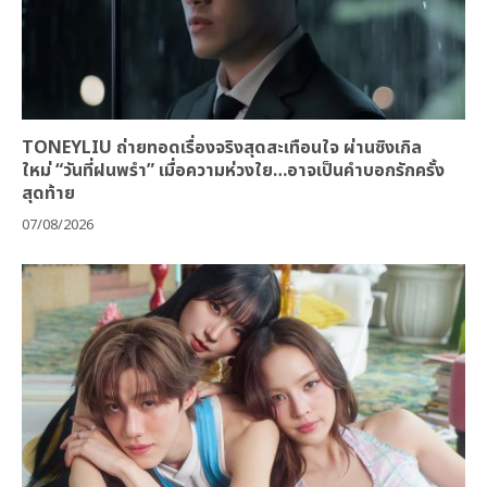
TONEYLIU ถ่ายทอดเรื่องจริงสุดสะเทือนใจ ผ่านซิงเกิล
ใหม่ “วันที่ฝนพรำ” เมื่อความห่วงใย…อาจเป็นคำบอกรักครั้ง
สุดท้าย
07/08/2026