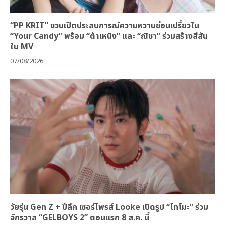
“PP KRIT” ชวนเปิดประสบการณ์ความหวานซ่อนเปรี้ยวใน
“Your Candy” พร้อม “ต้าเหนิง” และ “ณิชา” ร่วมสร้างสีสัน
ใน MV
07/08/2026
วัยรุ่น Gen Z + ปีลึก เซอร์ไพรส์ Looke เปิดรูป “โทโมะ” ร่วม
จักรวาล “GELBOYS 2” ตอนแรก 8 ส.ค. นี้