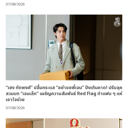
07/08/2026
“เฮง ทัตพงศ์” ปลื้มกระแส “อย่าขอพี่เจน” ปังเกินคาด! ปรับลุค
สวมบท “เจนเล็ก” เผชิญความสัมพันธ์ Red Flag ทำแฟน ๆ แห่
เอาใจช่วย
07/08/2026