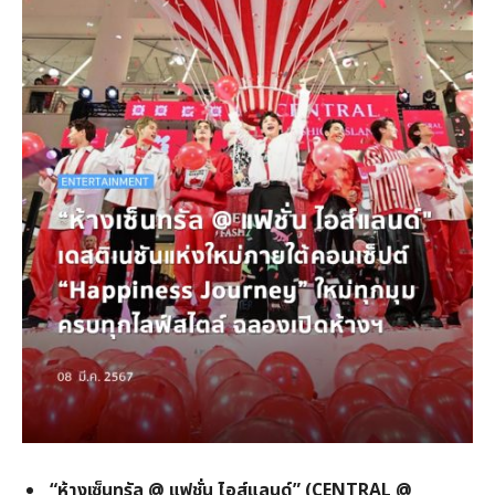
“
ห้างเซ็นทรัล @
แฟชั่น ไอส์แลนด์” (CENTRAL @