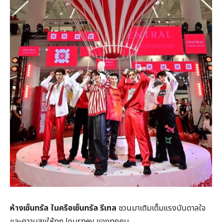
ห้างเซ็นทรัล
ในครือเซ็นทรัล
รีเทล
ชวนมาเติมเต็มแรงบันดาลใจ
และความสุขให้ทุก Journey ของทุกคน