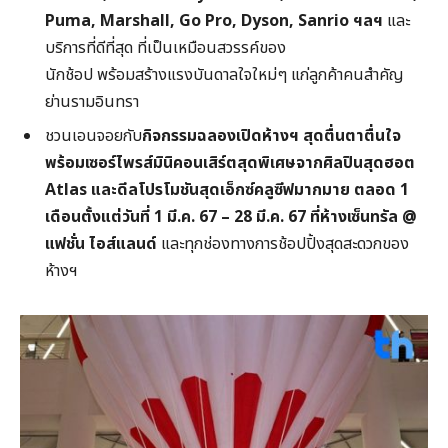
Puma, Marshall, Go Pro, Dyson, Sanrio
ฯลฯ
และ
บริการที่ดีที่สุด ที่เป็นเหมือนสวรรค์ของ
นักช้อป พร้อมสร้างแรงบันดาลใจใหม่ๆ แก่ลูกค้าคนสำคัญ
ย่านรามอินทรา
ชวนเอนจอยกับ
กิจกรรมฉลองเปิดห้างฯ สุดตื่นตาตื่นใจ
พร้อมเซอร์ไพรส์มินิคอนเสิร์ตสุดพิเศษจากศิลปินสุดฮอต
Atlas
และดีลโปรโมชันสุดเอ็กซ์คลูซีฟมากมาย
ตลอด 1
เดือนตั้งแต่วันที่ 1
มี.
ค. 67 – 28
มี.ค. 67
ที่ห้างเซ็นทรัล @
แฟชั่น
ไอส์แลนด์
และทุกช่องทางการช้อปปิ้งสุดสะดวกของ
ห้างฯ