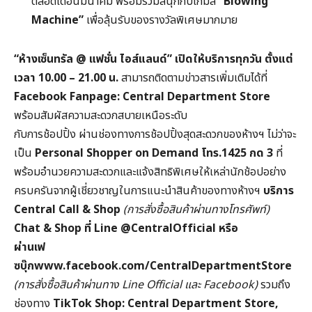
ตลอดเดือนมีนาคม พร้อมร่วมสนุกกับเกมส์
“Blowing
Machine”
เพื่อลุ้นรับของรางวัลพิเศษมากมาย
“
ห้างเซ็นทรัล @
แฟชั่น ไอส์แลนด์”
เปิดให้บริการทุกวัน ตั้งแต่
เวลา 10.00 – 21.00
น.
สามารถติดตามข่าวสารเพิ่มเติมได้ที่
Facebook Fanpage: Central Department Store
พร้อมสัมผัสความสะดวกสบายเหนือระดับ
กับการช้อปปิ้ง ผ่านช่องทางการช้อปปิ้งสุดสะดวกของห้างฯ ไม่ว่าจะ
เป็น
Personal Shopper on Demand
โทร.1425
กด 3
ที่
พร้อมอำนวยความสะดวกและแจ้งสิทธิพิเศษให้เหล่านักช้อปอย่าง
ครบครันจากผู้เชี่ยวชาญในการแนะนำสินค้าของทางห้างฯ
บริการ
Central Call & Shop
(
การสั่งซื้อสินค้าผ่านทางโทรศัพท์)
Chat & Shop
ที่ Line @CentralOfficial
หรือ
ผ่านเฟ
ซบุ๊กwww.facebook.com/CentralDepartmentStore
(
การสั่งซื้อสินค้าผ่านทาง Line Official
และ Facebook)
รวมถึง
ช่องทาง
TikTok Shop: Central Department Store,