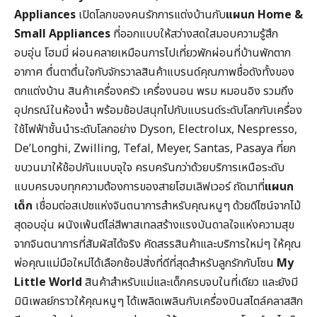
Appliances
เปิดโลกของคนรักการแต่งบ้านกับ
แผนก
Home &
Small Appliances
ที่ออกแบบให้สว่างสดใสมอบความรู้สึก
อบอุ่น โฮมมี่ ผ่อนคลายเหมือนการไปเที่ยวพักผ่อนที่บ้านพักตาก
อากาศ ตื่นตาตื่นใจกับจักรวาลสินค้าแบรนด์คุณภาพชื่อดังทั้งของ
ตกแต่งบ้าน สินค้าเครื่องครัว เครื่องนอน พรม หมอนอิง รวมถึง
อุปกรณ์ในห้องน้ำ พร้อมช้อปสนุกไปกับแบรนด์ระดับโลกกับเครื่อง
ใช้ไฟฟ้าชั้นนำระดับโลกอย่าง Dyson, Electrolux, Nespresso,
De’Longhi, Zwilling, Tefal, Meyer, Santas, Pasaya ที่ยก
ขบวนมาให้ช้อปกันแบบจุใจ ครบครันกว่าด้วยบริการเหนือระดับ
แบบครบจบทุกความต้องการของสายโฮมเลิฟเวอร์ ถัดมาที่
แผนก
เด็ก
เชื่อมต่อสเปซแห่งจินตนาการสำหรับคุณหนูๆ ด้วยดีไซน์จากไม้
สุดอบอุ่น ผนังเพ้นต์ไล่สีพาสเทลสร้างแรงบันดาลใจแห่งความสุข
จากจินตนาการที่สัมผัสได้จริง คัดสรรสินค้าและบริการใหม่ๆ ให้คุณ
พ่อคุณแม่มือใหม่ได้เลือกช้อปสิ่งที่ดีที่สุดสำหรับลูกรักกับโซน
My
Little World
สินค้าสำหรับแม่และเด็กครบจบในที่เดียว และยังมี
มินิเพลย์กราวให้คุณหนูๆ ได้เพลิดเพลินกับเครื่องบินสไตล์คลาสสิก