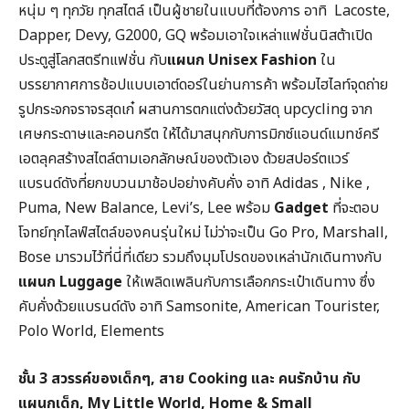
หนุ่ม ๆ ทุกวัย ทุกสไตล์ เป็นผู้ชายในแบบที่ต้องการ อาทิ Lacoste,
Dapper, Devy, G2000, GQ พร้อมเอาใจเหล่าแฟชั่นนิสต้าเปิด
ประตูสู่โลกสตรีทแฟชั่น กับ
แผนก
Unisex Fashion
ใน
บรรยากาศการช้อปแบบเอาต์ดอร์ในย่านการค้า พร้อมไฮไลท์จุดถ่าย
รูปกระจกจราจรสุดเก๋ ผสานการตกแต่งด้วยวัสดุ upcycling จาก
เศษกระดาษและคอนกรีต ให้ได้มาสนุกกับการมิกซ์แอนด์แมทช์ครี
เอตลุคสร้างสไตล์ตามเอกลักษณ์ของตัวเอง ด้วยสปอร์ตแวร์
แบรนด์ดังที่ยกขบวนมาช้อปอย่างคับคั่ง อาทิ Adidas , Nike ,
Puma, New Balance, Levi’s, Lee พร้อม
Gadget
ที่จะตอบ
โจทย์ทุกไลฟ์สไตล์ของคนรุ่นใหม่ ไม่ว่าจะเป็น Go Pro, Marshall,
Bose มารวมไว้ที่นี่ที่เดียว รวมถึงมุมโปรดของเหล่านักเดินทางกับ
แผนก Luggage
ให้เพลิดเพลินกับการเลือกกระเป๋าเดินทาง ซึ่ง
คับคั่งด้วยแบรนด์ดัง อาทิ Samsonite, American Tourister,
Polo World, Elements
ชั้น 3
สวรรค์ของเด็กๆ,
สาย Cooking
และ คนรักบ้าน
กับ
แผนกเด็ก, My Little World, Home & Small