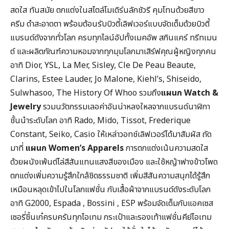
สดใส ทันสมัย ตกแต่งในสไตล์โมเดิร์นลักชัวรี คุมโทนด้วยสีขาว
ครีม ดำสะอาดตา พร้อมต้อนรับบิวตี้เลิฟเวอร์แบบจัดเต็มด้วยบิวตี้
แบรนด์ดังจากทั่วโลก ครบทุกไลน์อัปทั้งเมคอัพ สกินแคร์ ทรีทเมน
ต์ และผลิตภัณฑ์ความหอมจากทุกมุมโลกมาเสิร์ฟคุณผู้หญิงทุกคน
อาทิ Dior, YSL, La Mer, Sisley, Cle De Peau Beaute,
Clarins, Estee Lauder, Jo Malone, Kiehl’s, Shiseido,
Sulwhasoo, The History Of Whoo รวมถึง
แผนก
Watch &
Jewelry
รวมนวัตกรรมเลอค่าอันน่าหลงใหลจากแบรนด์นาฬิกา
ชั้นนำระดับโลก อาทิ Rado, Mido, Tissot, Frederique
Constant, Seiko, Casio ให้เหล่าวอทช์เลิฟเวอร์ได้มาสัมผัส ถัด
มาที่
แผนก Women’s Apparels
การตกแต่งเน้นความสดใส
ด้วยผนังเพ้นต์ไล่สีสันแทนแสงสีของเมือง และใช้หญ้าฟางข้าวโพด
ตกแต่งเพิ่มความรู้สึกใกล้ชิดธรรมชาติ เพิ่มสีสันความสนุกได้รู้สึก
เหมือนหลุดเข้าไปในโลกแฟชั่น กับเสื้อผ้าจากแบรนด์ดังระดับโลก
อาทิ G2000, Espada , Bossini , ESP พร้อมจัดเต็มกับแอคเซส
เซอรี่ชิ้นเก๋ครบครันทุกไอเทม กระเป๋าและรองเท้าแฟชั่นคีย์ไอเทม