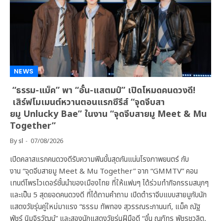
NEWS
“ธรรม-แม็ค” พา “อั๋น-แสตมป์” เปิดโหมดคนดวงดี!
เสิร์ฟโมเมนต์หวานตอนแรกซีรีส์ “จุดจีบสา
ยมู Unlucky Bae” ในงาน “จุดจีบสายมู Meet & Mu
Together”
By
sl
07/08/2026
เปิดคลาสแรกคนดวงดีรับความฟินขั้นสุดกันแน่นโรงภาพยนตร์ กับ
งาน “จุดจีบสายมู Meet & Mu Together” จาก “GMMTV” คอน
เทนต์โพรไวเดอร์ชั้นนำของเมืองไทย ที่ให้แฟนๆ ได้ร่วมทำกิจกรรมสนุกๆ
และเป็น 5 สุดยอดคนดวงดี ที่ได้ถามคำถาม เปิดตำราจีบแบบสายมูกับนัก
แสดงวัยรุ่นคู่ใหม่มาแรง “ธรรม ทัพทอง สุวรรณระกานนท์, แม็ค ณัฐ
พัชร์ นิมจิรวัฒน์” และสองนักแสดงวัยรุ่นฝีมือดี “อั๋น ณภัทร พัชรชวลิต,