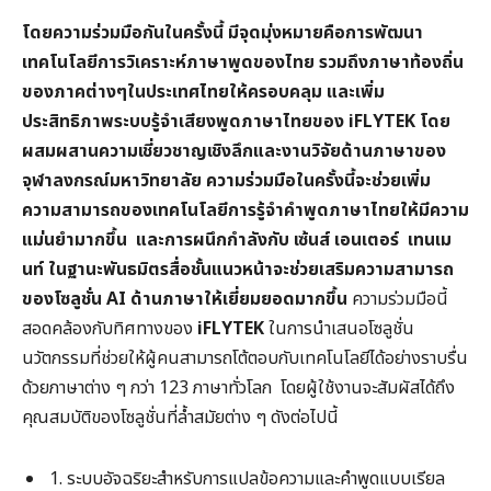
โดยความร่วมมือกันในครั้งนี้ มีจุดมุ่งหมายคือการพัฒนา
เทคโนโลยีการวิเคราะห์ภาษาพูดของไทย รวมถึงภาษาท้องถิ่น
ของภาคต่างๆในประเทศไทยให้ครอบคลุม
และเพิ่ม
ประสิทธิภาพระบบรู้จำเสียงพูดภาษาไทยของ iFLYTEK
โดย
ผสมผสานความเชี่ยวชาญเชิงลึกและงานวิจัยด้านภาษาของ
จุฬาลงกรณ์มหาวิทยาลัย ความร่วมมือในครั้งนี้จะช่วยเพิ่ม
ความสามารถของเทคโนโลยีการรู้จำคำพูดภาษาไทยให้มีความ
แม่นยำมากขึ้น
และการผนึกกำลังกับ เซ้นส์ เอนเตอร์
เทนเม
นท์ ในฐานะพันธมิตรสื่อชั้นแนวหน้าจะช่วยเสริมความสามารถ
ของโซลูชั่น AI
ด้านภาษาให้เยี่ยมยอดมากขึ้น
ความร่วมมือนี้
สอดคล้องกับทิศทางของ
iFLYTEK
ในการนำเสนอโซลูชั่น
นวัตกรรมที่ช่วยให้ผู้คนสามารถโต้ตอบกับเทคโนโลยีได้อย่างราบรื่น
ด้วยภาษาต่าง ๆ กว่า 123 ภาษาทั่วโลก โดยผู้ใช้งานจะสัมผัสได้ถึง
คุณสมบัติของโซลูชั่นที่ล้ำสมัยต่าง ๆ ดังต่อไปนี้
1. ระบบอัจฉริยะสำหรับการแปลข้อความและคำพูดแบบเรียล