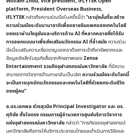
William Zhou, Vice president, iFLYTEK Open
platform, President Overseas Business,
iFLYTEK
กล่าวถึงความร่วมมือในครั้งนี้ว่า
“
เรามุ่งมั่นที่จะสร้าง
ความร่วมมือระดับนานาชาติเพื่อขยายอิมแพคของเทคโนโลยี
ของเราผ่านโซลูชันและบริการด้าน AI
ที่หลากหลายซึ่งได้รับ
การออกแบบมาเพื่อส่งเสริมนวัตกรรม AI
ที่ล้ำสมัย
ความร่วม
มือนี้จะเสริมความเชี่ยวชาญของเราด้วยการเข้าถึงทรัพยากรและ
ข้อมูลเชิงลึกในธุรกิจสื่อจากศักยภาพของ
Zense
Entertainment
รวมถึงจุฬาลงกรณ์มหาวิทยาลัย
ที่มีความ
สามารถทางวิชาการด้านภาษาอันเป็นเลิศ
ความร่วมมือระดับโลกนี้
จะเป็นการบุกเบิกนวัตกรรมและเทคโนโลยีที่ช่วยยกระดับชีวิต
ของผู้คน”
อ.ดร.เอกพล ช่วงสุวนิช Principal Investigator
และ ดร.
ศุภิชัย ตั้งใจตรง กรรมการผู้อำนวยการศูนย์บริการวิชาการ
แห่งจุฬาลงกรณ์มหาวิทยาลัย
กล่าวว่า “ภารกิจของจุฬาลงกรณ์
มหาวิทยาลัยคือการให้บริการประชาชนไทยและดำเนินการวิจัยและ