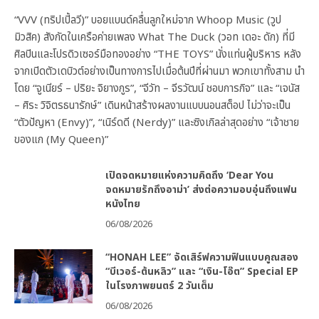
“VVV (ทริปเปิ้ลวี)” บอยแบนด์คลื่นลูกใหม่จาก Whoop Music (วูป
มิวสิค) สังกัดในเครือค่ายเพลง What The Duck (วอท เดอะ ดัก) ที่มี
ศิลปินและโปรดิวเซอร์มือทองอย่าง “THE TOYS” นั่งแท่นผู้บริหาร หลัง
จากเปิดตัวเดบิวต์อย่างเป็นทางการไปเมื่อต้นปีที่ผ่านมา พวกเขาทั้งสาม นำ
โดย “จูเนียร์ – ปริยะ จิยางกูร”, “จีวัท – จีรวัฒน์ ชอบการกิจ” และ “เจนัส
– ศิระ วิจิตรธนารักษ์” เดินหน้าสร้างผลงานแบบนอนสต็อป ไม่ว่าจะเป็น
“ตัวปัญหา (Envy)”, “เนิร์ดดี (Nerdy)” และซิงเกิลล่าสุดอย่าง “เจ้าชาย
ของแก (My Queen)”
เปิดจดหมายแห่งความคิดถึง ‘Dear You
จดหมายรักถึงอาม่า’ ส่งต่อความอบอุ่นถึงแฟน
หนังไทย
06/08/2026
“HONAH LEE” จัดเสิร์ฟความฟินแบบคูณสอง
“บีเวอร์-ต้นหลิว” และ “เงิน-โอ๊ต” Special EP
ในโรงภาพยนตร์ 2 วันเต็ม
06/08/2026