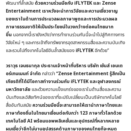
พัฒนาที่ล้ำสมัย
ด้วยความร่วมมือกับ iFLYTEK
และ Zense
Entertainment
เราหวังจะนำการวิจัยและความเชี่ยวชาญ
ของเราในด้านการประมวลผลภาษาพูดและการประมวลผล
ภาษาธรรมชาติให้เป็นประโยชน์ในวงกว้างต่อคนไทยมาก
ขึ้น
นอกจากนี้เรายังหวังว่าการทำงานร่วมกันนี้จะนำไปสู่ทิศทางการ
วิจัยใหม่ ๆ และการเข้าถึงทรัพยากรอุตสาหกรรมสื่อและความบันเทิง
และรวมไปถึงเทคโนโลยีอันล้ำสมัยของ
iFLYTEK
อีกด้วย”
วราวุธ เจนธนากุล ประธานเจ้าหน้าที่บริหาร บริษัท เซ้นส์ เอนเต
อร์เทนเมนท์ จำกัด
กล่าวว่า
“Zense Entertainment
รู้สึกเป็น
เกียรติที่ได้มีโอกาสทำงานร่วมกับ iFLYTEK
และจุฬาลงกรณ์
มหาวิทยาลัย
และด้วยความแข็งแกร่งของเราในด้านสื่อและความ
บันเทิงและวิสัยทัศน์ของเราที่จะปรับเปลี่ยนเป็นบริษัทเทคโนโลยี
สื่ออันทันสมัย
ความร่วมมือนี้จะสามารถให้เรานำภาษาไทยและ
ภาษาท้องถิ่นในไทยมาเชื่อมต่อกับกว่า 123
ภาษาทั่วโลกด้วย
เทคโนโลยี AI
พร้อมแอพพลิเคชั่นและอุปกรณ์ที่หลากหลาย
ผมเชื่อว่าอีกไม่นานอุปสรรคด้านภาษาของคนไทยก็จะหมด