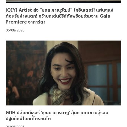
iQIYI Artist ส่ง “มอส ภาณุวัฒน์” โกอินเตอร์! แฟนๆแห่
ต้อนรับห้างแตก! คว้าบทเด่นซีรีส์ดังพร้อมร่วมงาน Gala
Premiere จาการ์ตา
06/08/2026
GDH ปล่อยทีเซอร์ ‘คุณยายวรนาฏ’ ลุ้นคายตะขาบสู่รอบ
ปฐมทัศน์โลกที่โตรอนโต