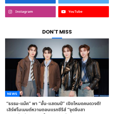
Instagram
YouTube
DON'T MISS
NEWS
“ธรรม-แม็ค” พา “อั๋น-แสตมป์” เปิดโหมดคนดวงดี!
เสิร์ฟโมเมนต์หวานตอนแรกซีรีส์ “จุดจีบสา