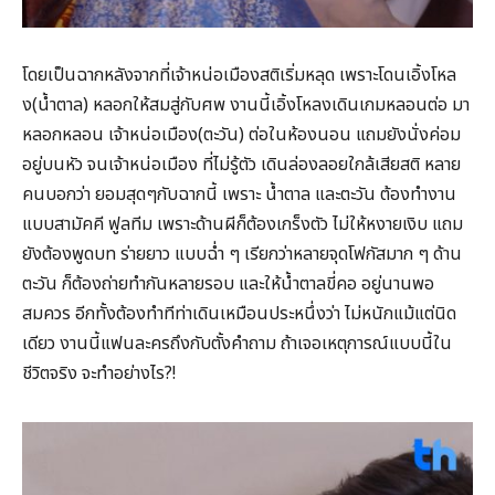
โดยเป็นฉากหลังจากที่เจ้าหน่อเมืองสติเริ่มหลุด เพราะโดนเอิ้งโหล
ง(น้ำตาล) หลอกให้สมสู่กับศพ งานนี้เอิ้งโหลงเดินเกมหลอนต่อ มา
หลอกหลอน เจ้าหน่อเมือง(ตะวัน) ต่อในห้องนอน แถมยังนั่งค่อม
อยู่บนหัว จนเจ้าหน่อเมือง ที่ไม่รู้ตัว เดินล่องลอยใกล้เสียสติ หลาย
คนบอกว่า ยอมสุดๆกับฉากนี้ เพราะ น้ำตาล และตะวัน ต้องทำงาน
แบบสามัคคี ฟูลทีม เพราะด้านผีก็ต้องเกร็งตัว ไม่ให้หงายเงิบ แถม
ยังต้องพูดบท ร่ายยาว แบบฉ่ำ ๆ เรียกว่าหลายจุดโฟกัสมาก ๆ ด้าน
ตะวัน ก็ต้องถ่ายทำกันหลายรอบ และให้น้ำตาลขี่คอ อยู่นานพอ
สมควร อีกทั้งต้องทำทีท่าเดินเหมือนประหนึ่งว่า ไม่หนักแม้แต่นิด
เดียว งานนี้แฟนละครถึงกับตั้งคำถาม ถ้าเจอเหตุการณ์แบบนี้ใน
ชีวิตจริง จะทำอย่างไร?!