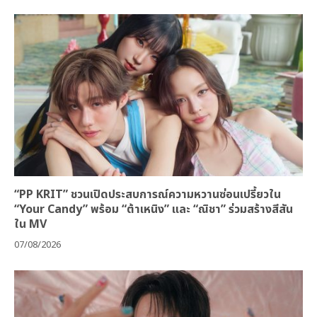
“PP KRIT” ชวนเปิดประสบการณ์ความหวานซ่อนเปรี้ยวใน
“Your Candy” พร้อม “ต้าเหนิง” และ “ณิชา” ร่วมสร้างสีสัน
ใน MV
07/08/2026