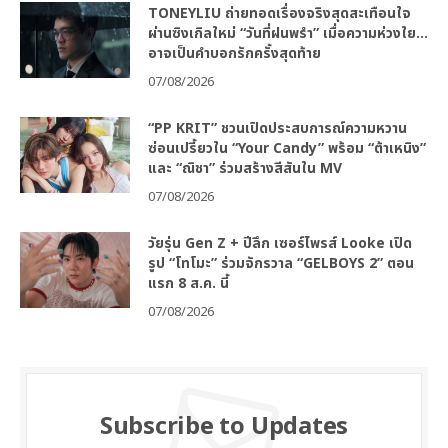
TONEYLIU ถ่ายทอดเรื่องจริงสุดสะเทือนใจ
ผ่านซิงเกิลใหม่ “วันที่ฝนพรำ” เมื่อความห่วงใย…
อาจเป็นคำบอกรักครั้งสุดท้าย
07/08/2026
“PP KRIT” ชวนเปิดประสบการณ์ความหวาน
ซ่อนเปรี้ยวใน “Your Candy” พร้อม “ต้าเหนิง”
และ “ณิชา” ร่วมสร้างสีสันใน MV
07/08/2026
วัยรุ่น Gen Z + ปีลึก เซอร์ไพรส์ Looke เปิด
รูป “โทโมะ” ร่วมจักรวาล “GELBOYS 2” ตอน
แรก 8 ส.ค. นี้
07/08/2026
Subscribe to Updates