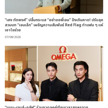
“เฮง ทัตพงศ์” ปลื้มกระแส “อย่าขอพี่เจน” ปังเกินคาด! ปรับลุค
สวมบท “เจนเล็ก” เผชิญความสัมพันธ์ Red Flag ทำแฟน ๆ แห่
เอาใจช่วย
07/08/2026
“แบม–เจมส์–กลัฟ” ร่วมอวดลุคคู่เรือนเวลาสุดหรูจาก