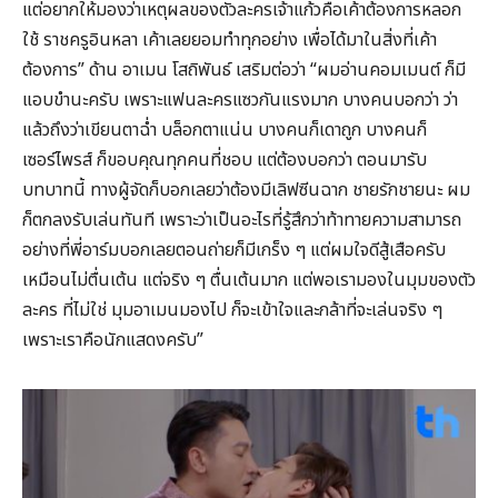
แต่อยากให้มองว่าเหตุผลของตัวละครเจ้าแก้วคือเค้าต้องการหลอก
ใช้ ราชครูอินหลา เค้าเลยยอมทำทุกอย่าง เพื่อได้มาในสิ่งที่เค้า
ต้องการ” ด้าน อาเมน โสถิพันธ์ เสริมต่อว่า “ผมอ่านคอมเมนต์ ก็มี
แอบขำนะครับ เพราะแฟนละครแซวกันแรงมาก บางคนบอกว่า ว่า
แล้วถึงว่าเขียนตาฉ่ำ บล็อกตาแน่น บางคนก็เดาถูก บางคนก็
เซอร์ไพรส์ ก็ขอบคุณทุกคนที่ชอบ แต่ต้องบอกว่า ตอนมารับ
บทบาทนี้ ทางผู้จัดก็บอกเลยว่าต้องมีเลิฟซีนฉาก ชายรักชายนะ ผม
ก็ตกลงรับเล่นทันที เพราะว่าเป็นอะไรที่รู้สึกว่าท้าทายความสามารถ
อย่างที่พี่อาร์มบอกเลยตอนถ่ายก็มีเกร็ง ๆ แต่ผมใจดีสู้เสือครับ
เหมือนไม่ตื่นเต้น แต่จริง ๆ ตื่นเต้นมาก แต่พอเรามองในมุมของตัว
ละคร ที่ไม่ใช่ มุมอาเมนมองไป ก็จะเข้าใจและกล้าที่จะเล่นจริง ๆ
เพราะเราคือนักแสดงครับ”