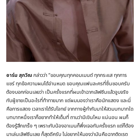
อาร์ม สุกวิณ
กล่าวว่า “ขอบคุณทุกคอมเมนต์ ทุกกระแส ทุกการ
แชร์ ทุกข้อความผมได้อ่านหมด ขอบคุณแฟนละครที่ชื่นชอบครับ
ต้องบอกก่อนเลยว่า เป็นครั้งแรกที่ผมเข้าฉากเลิฟซีนแล้วจูบจริง
กับผู้ชายเป็นอะไรที่ท้าทายมาก แต่ผมมองว่าเราคือนักแสดง และนี่
คือการแสดง เวลาเราได้รับโจทย์ จากทางผู้กำกับมาให้สวมบทบาทใด
บทบาทหนึ่งเราก็อยากทำให้เต็มที่ ถามว่ามีเขินไหม แน่นอน ผมก็
ต้องรู้สึกเกร็ง ๆ เพราะกับน้องอาเมนก็พึ่งเจอกันครั้งแรก แต่ก็ต้อง
มาเล่นเลิฟซีนเลย ก็สุดดีครับ ไม่อยากให้มองว่ามันคือฉากติดเรต