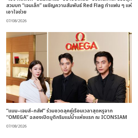
สวมบท “เจนเล็ก” เผชิญความสัมพันธ์ Red Flag ทำแฟน ๆ แห่
เอาใจช่วย
07/08/2026
“แบม–เจมส์–กลัฟ” ร่วมอวดลุคคู่เรือนเวลาสุดหรูจาก
“OMEGA” ฉลองเปิดบูติกริมแม่น้ำแห่งแรก ณ ICONSIAM
07/08/2026