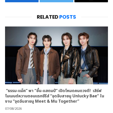
Facebook
Twitter
Email
RELATED
POSTS
“ธรรม-แม็ค” พา “อั๋น-แสตมป์” เปิดโหมดคนดวงดี! เสิร์ฟ
โมเมนต์หวานตอนแรกซีรีส์ “จุดจีบสายมู Unlucky Bae” ใน
งาน “จุดจีบสายมู Meet & Mu Together”
07/08/2026