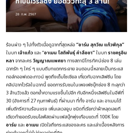
ร้อนผ่าว ๆ ไปทั้งตัวเมื่อดูฉากที่สุดหล่อ
“อาร์ม สุกวิณ แก้วพิกุล”
ในบท
เจ้าแก้ว
และ “
อาเมน โสถิพันธุ์ คำลือชา”
ในบท
ราชครูอิน
หลา
จากละคร
วิญญาณแพศยา
ทางสถานีโทรทัศน์ช่อง 8 เล่น
ฉากรัก ๆ ใคร่ ๆ แบบตีบทแตกกระจาย จนตอนนี้หลายเป็นกระแส
ทอล์กออฟเดอะทาวน์ พูดถึงเต็มโซเชียล เกี่ยวกับฉากเลิฟซีน โดย
คลิปฉากไวรัลในฉากนี้ ยอดการรับชมในเพจเฟซบุ๊กช่อง 8 ทะลุกว่า
3 ล้านวิวแล้ว ตอกย้ำความแรงขึ้นไปอีก กับอีกหนึ่งเลิฟซีนในอีพีที่
30 (อังคารที่ 27 กุมภาพันธ์) ที่ผ่านมา ที่ทั้ง อาร์ม และ อาเมนได้
เพิ่มดีกรีความร้อนแรง เพิ่มเลเวลจูบ ชนิดที่เรียกว่าผ้าหลุดเลยที
เดียวทำยอดรับชมไลฟ์สดผ่านเฟสบุ๊กพุ่งเกือบแตะที่ 100K โดย
อาร์ม
และ
อาเมน
เปิดใจถึงกระแสของละคร และเล่าเบื้องหลังการ
ถ่ายทำฉากนี้ว่าไม่ง่ายอย่างที่คิด