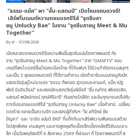
NEWS
“ธรรม-แม็ค” พา “อั๋น-แสตมป์” เปิดโหมดคนดวงดี!
เสิร์ฟโมเมนต์หวานตอนแรกซีรีส์ “จุดจีบสา
ยมู Unlucky Bae” ในงาน “จุดจีบสายมู Meet & Mu
Together”
By
sl
07/08/2026
เปิดคลาสแรกคนดวงดีรับความฟินขั้นสุดกันแน่นโรงภาพยนตร์ กับ
งาน “จุดจีบสายมู Meet & Mu Together” จาก “GMMTV” คอน
เทนต์โพรไวเดอร์ชั้นนำของเมืองไทย ที่ให้แฟนๆ ได้ร่วมทำกิจกรรมสนุกๆ
และเป็น 5 สุดยอดคนดวงดี ที่ได้ถามคำถาม เปิดตำราจีบแบบสายมูกับนัก
แสดงวัยรุ่นคู่ใหม่มาแรง “ธรรม ทัพทอง สุวรรณระกานนท์, แม็ค ณัฐ
พัชร์ นิมจิรวัฒน์” และสองนักแสดงวัยรุ่นฝีมือดี “อั๋น ณภัทร พัชรชวลิต,
แสตมป์ พนัชษ์กรณ์ ฤกษ์ศิริอารี” กันอย่างใกล้ชิด และอินทุกอารมณ์ไปกับ
การรับชมตอนแรกซีรีส์ “จุดจีบสายมู Unlucky Bae” เมื่อคำสาป…เปลี่ยน