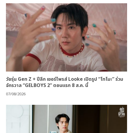
“Your Candy” พร้อม “ต้าเหนิง” และ “ณิชา” ร่วมสร้างสีสัน
ใน MV
07/08/2026
วัยรุ่น Gen Z + ปีลึก เซอร์ไพรส์ Looke เปิดรูป “โทโมะ” ร่วม
จักรวาล “GELBOYS 2” ตอนแรก 8 ส.ค. นี้
07/08/2026