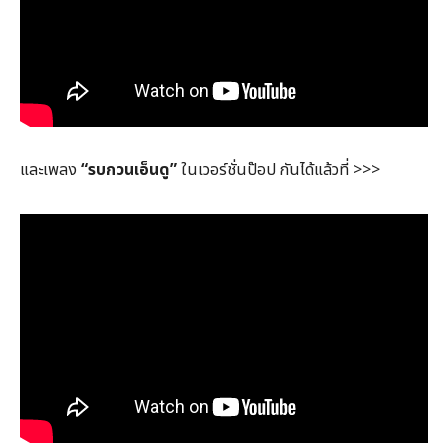
และเพลง
“รบกวนเอ็นดู”
ในเวอร์ชั่นป๊อป กันได้แล้วที่ >>>