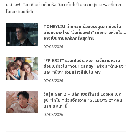
ดวงร้าย กลายเป็นความรัก และสองผู้กำกับฯ “โย อภิรักษ์ ชัย
ปัญหา” และ “อาร์ต อนันต์ รัศมี” ที่แท็กทีมมาเสิร์ฟความฟินครบรสด้วย
โชว์สุดพิเศษ เกมสนุกๆ และการพูดคุยถึงเบื้องลึกเบื้องหลังซีรีส์แบบเจาะ
ลึก เมื่อวันพฤหัสบดีที่ 6 สิงหาคม 2569 ที่ผ่านมา ที่ โรงภาพยนตร์ที่ 8
เอส เอฟ เวิลด์ ซีเนม่า เซ็นทรัลเวิลด์ เต็มไปด้วยความสุขและรอยยิ้มทุก
โมเมนต์เลยทีเดียว
TONEYLIU ถ่ายทอดเรื่องจริงสุดสะเทือนใจ
ผ่านซิงเกิลใหม่ “วันที่ฝนพรำ” เมื่อความห่วงใย…
อาจเป็นคำบอกรักครั้งสุดท้าย
07/08/2026
“PP KRIT” ชวนเปิดประสบการณ์ความหวาน
ซ่อนเปรี้ยวใน “Your Candy” พร้อม “ต้าเหนิง”
และ “ณิชา” ร่วมสร้างสีสันใน MV
07/08/2026
วัยรุ่น Gen Z + ปีลึก เซอร์ไพรส์ Looke เปิด
รูป “โทโมะ” ร่วมจักรวาล “GELBOYS 2” ตอน
แรก 8 ส.ค. นี้