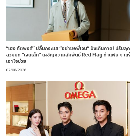
“เฮง ทัตพงศ์” ปลื้มกระแส “อย่าขอพี่เจน” ปังเกินคาด! ปรับลุค
สวมบท “เจนเล็ก” เผชิญความสัมพันธ์ Red Flag ทำแฟน ๆ แห่
เอาใจช่วย
07/08/2026