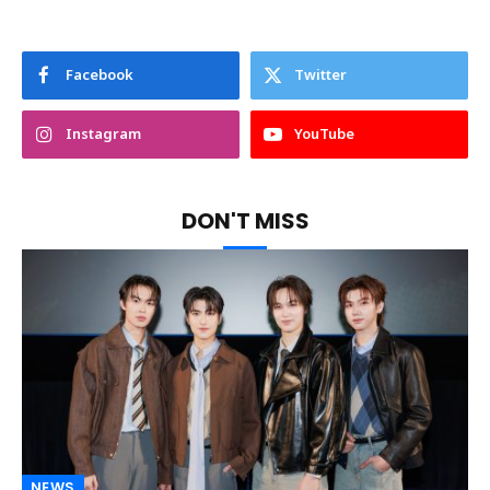
ถึงเวลาปิดฉากความแค้น “ท็อปแท็ป” คัมแบค
เอาคืนแทน “มินลี” รับประกันความสะใจในซี
รีส์ “PAYBACK The Series”
31/07/2026
Facebook
Twitter
Instagram
YouTube
DON'T MISS