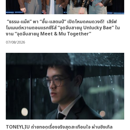
“ธรรม-แม็ค” พา “อั๋น-แสตมป์” เปิดโหมดคนดวงดี! เสิร์ฟ
โมเมนต์หวานตอนแรกซีรีส์ “จุดจีบสายมู Unlucky Bae” ใน
งาน “จุดจีบสายมู Meet & Mu Together”
07/08/2026