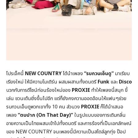
โปรเจ็คนี้
NEW COUNTRY
ได้นำเพลง
“รบกวนเอ็นดู”
มาเรียบ
เรียงใหม่ ให้มีความโมเดิร์น ผสมผสานทั้งดนตรี
Funk
และ
Disco
บวกกับการดีไซน์ท่อนร้องใหม่ของ
PROXIE
ทำให้เพลงนี้สนุก ขี้
เล่น ชวนเต้นยิ่งขึ้นไปอีก แต่ก็ยังคงความออดอ้อนให้แฟนๆช่วย
รบกวนเอ็นดูพวกเขาทั้ง 10 คน ส่วนวง
PROXIE
ก็ได้นำเสนอ
เพลง
“ตบปาก (On That Day)”
ในรูปแบบของการเติมกลิ่น
อายความเป็นไทยผสมเข้าไปทั้งดนตรี และการร้องที่เป็นเอกลักษณ์
ของ NEW COUNTRY จนเพลงนี้มีความเป็นสไตล์ลูกทุ่ง ป๊อป