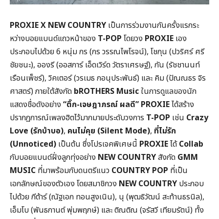
PROXIE X NEW COUNTRY
เป็นการร่วมงานกันครั้งแรกระ
หว่างบอยแบนด์แถวหน้าของ
T-POP
โดยวง
PROXIE
เอง
ประกอบไปด้วย 6 หนุ่ม กร (กร วรรณไพโรจน์), โชกุน (ปวริศร์ ศรี
ชัยชนะ), อองรี (ออสการ์ เอ็ดเวิร์ด วัตราเศรษฐ์), กัน (รัชชานนท์
เรือนเพ็ชร์), วิคเตอร์ (วรเมธ กอนุประพันธ์) และ คิม (ปัณณธร จิร
ศาสตร์) ภายใต้สังกัด
bROTHERS Music
ในการดูแลของนัก
แสดงชื่อดังอย่าง
“ติ๊ก-เจษฎาภรณ์ ผลดี”
PROXIE
ได้สร้าง
ปรากฏการณ์เพลงฮิตไว้มากมายประดับวงการ
T-POP
เช่น
Crazy
Love (รักบ้าบอ)
,
คนไม่คุย (Silent Mode)
,
ที่ไม่รัก
(Unnoticed)
เป็นต้น ซึ่งโปรเจคพิเศษนี้
PROXIE
ได้
Collab
กับบอยแบนด์ฝั่งลูกทุ่งอย่าง
NEW COUNTRY
สังกัด
GMM
MUSIC
ที่มาพร้อมกับดนตรีแนว
COUNTRY POP
ที่เป็น
เอกลักษณ์ของตัวเอง โดยสมาชิกวง
NEW COUNTRY
ประกอบ
ไปด้วย กีต้าร์ (ณัฐเอก ทอนสูงเนิน), นุ (พุฒธิวัฒน์ สะท้านธรนิล),
เอ็มโบ (พันธกานต์ พุ่มพฤกษ์) และ ติณติณ (จรัสวี เทียมรัตน์) ทั้ง