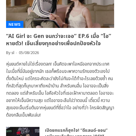
NEWS
“AI Girl จะ Gen จนกว่าจะเจอ” EP.6 เมื่อ “ไอ”
หายตัว! เจ็นเสี่ยงทุกอย่างเพื่อปกป้องหัวใจ
By
sl
05/08/2026
หุ่นยนต์หายไม่ใช่เรื่องตลก! เจ็นคิดจะพาไอหนีออกจากประเทศ
ในเมื่อที่นี่มันอยู่ยากนัก เธอก็พร้อมจะพาความรักของตัวเองไป
ตั้งต้นใหม่ แต่ใครจะคิดละว่ายังไม่ทันจะได้ทำอะไรเลยด้วยซ้ำ คน
ที่กลัวที่สุดก็บุกมาหาถึงหน้าบ้าน สำหรับคนอื่น ไออาจจะเป็นสิ่ง
ทดลอง แต่สำหรับเจ็น ไอคือหัวใจที่เธอเฝ้าหามาตลอด ไออาจจะ
อยากให้เจ็นมีความสุข แต่ไออาจจะลืมไปว่าตอนนี้ เดี๋ยวนี้ ความ
สุขของเจ็นเริ่มต้นจากหุ่นยนต์ที่ชื่อว่าไอ อย่างที่ว่า ใครผิดสัญญา
ต้องกลืนเข็มพันเล่ม!
เปิดยกแรกก็ฮุกใจ! “ดีแลนด์-ชอน”