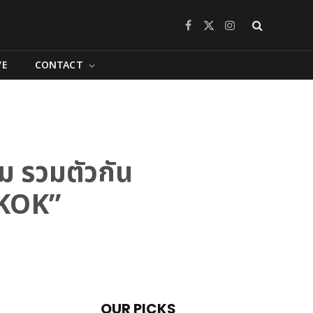
Facebook
X
Instagram
(Twitter)
VE
CONTACT
ม รวมตัวกัน
GKOK”
OUR PICKS