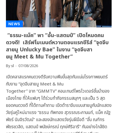
NEWS
“ธรรม-แม็ค” พา “อั๋น-แสตมป์” เปิดโหมดคน
ดวงดี! เสิร์ฟโมเมนต์หวานตอนแรกซีรีส์ “จุดจีบ
สายมู Unlucky Bae” ในงาน “จุดจีบสา
ยมู Meet & Mu Together”
By
sl
07/08/2026
เปิดคลาสแรกคนดวงดีรับความฟินขั้นสุดกันแน่นโรงภาพยนตร์
กับงาน “จุดจีบสายมู Meet & Mu
Together” จาก “GMMTV” คอนเทนต์โพรไวเดอร์ชั้นนำของ
เมืองไทย ที่ให้แฟนๆ ได้ร่วมทำกิจกรรมสนุกๆ และเป็น 5 สุด
ยอดคนดวงดี ที่ได้ถามคำถาม เปิดตำราจีบแบบสายมูกับนักแสดง
วัยรุ่นคู่ใหม่มาแรง “ธรรม ทัพทอง สุวรรณระกานนท์, แม็ค ณัฐ
พัชร์ นิมจิรวัฒน์” และสองนักแสดงวัยรุ่นฝีมือดี “อั๋น ณภัทร
พัชรชวลิต, แสตมป์ พนัชษ์กรณ์ ฤกษ์ศิริอารี” กันอย่างใกล้ชิด