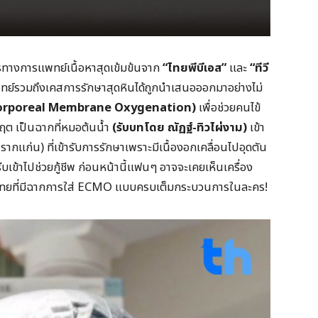
ทางการแพทย์เนื้อหาสุดเข้มข้นจาก
“ไทยพีบีเอส”
และ
“ทีวี
ทย์รวมถึงเคสการรักษาสุดหินได้ถูกนำเสนอออกมาอย่างไม่
orporeal Membrane Oxygenation)
เพื่อช่วยคนไข้
ฤต เป็นฉากที่หมอต้นน้ำ
(รับบทโดย ณัฏฐ์-ทิวไผ่งาม)
เข้า
กแก่น) ที่เข้ารับการรักษาเพราะมีเนื้องอกเคลื่อนไปอุดตัน
เข้าไปช่วยกู้ชีพ ก่อนหน้านี้แฟนๆ อาจจะเคยเห็นเครื่อง
งไทยที่มีฉากการใส่ ECMO แบบครบเต็มกระบวนการในละคร!