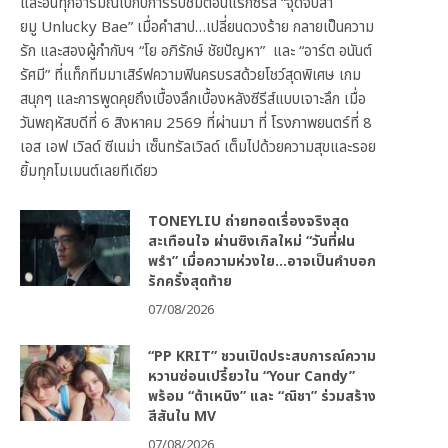
และอินทุกอารมณ์ไปกับการรับชมตอนแรกซีรีส์ “จุดจีบสา
ยมู Unlucky Bae” เมื่อคำสาป…เปลี่ยนดวงร้าย กลายเป็นความ
รัก และสองผู้กำกับฯ “โย อภิรักษ์ ชัยปัญหา” และ “อาร์ต อนันต์
รัศมี” ที่แท็กทีมมาเสิร์ฟความฟินครบรสด้วยโชว์สุดพิเศษ เกม
สนุกๆ และการพูดคุยถึงเบื้องลึกเบื้องหลังซีรีส์แบบเจาะลึก เมื่อ
วันพฤหัสบดีที่ 6 สิงหาคม 2569 ที่ผ่านมา ที่ โรงภาพยนตร์ที่ 8
เอส เอฟ เวิลด์ ซีเนม่า เซ็นทรัลเวิลด์ เต็มไปด้วยความสุขและรอย
ยิ้มทุกโมเมนต์เลยทีเดียว
TONEYLIU ถ่ายทอดเรื่องจริงสุด
สะเทือนใจ ผ่านซิงเกิลใหม่ “วันที่ฝน
พรำ” เมื่อความห่วงใย…อาจเป็นคำบอก
รักครั้งสุดท้าย
07/08/2026
“PP KRIT” ชวนเปิดประสบการณ์ความ
หวานซ่อนเปรี้ยวใน “Your Candy”
พร้อม “ต้าเหนิง” และ “ณิชา” ร่วมสร้าง
สีสันใน MV
07/08/2026