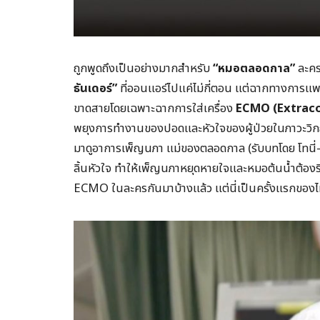
ถูกพูดถึงเป็นอย่างมากสำหรับ
“หมอตลอดกาล”
ละคร
ธันเดอร์”
ที่ออนแอร์ไปแค่ไม่กี่ตอน แต่ฉากทางการแพ
ขาดสายโดยเฉพาะฉากการใส่เครื่อง
ECMO (Extrac
พยุงการทำงานของปอดและหัวใจของผู้ป่วยในภาวะวิก
มาดูอาการเพ็ญนภา แม่ของตลอดกาล (รับบทโดย โทนี่-รา
ลิ้นหัวใจ ทำให้เพ็ญนภาหยุดหายใจและหมอต้นน้ำต้องรีบ
ECMO ในละครกันมาบ้างแล้ว แต่นี่เป็นครั้งแรกขอ