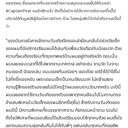
ของทุกคน ซึ่งนอกจากที่จะอยากสร้างความสนุกและรอยยิ้มให้กับเหล่า
#CaptainPeat
คนรักพีทแล้ว ยังตั้งใจนำรายได้จากการจัดงานครั้งนี้ไป
บริจาคให้กับมูลนิธิผู้ด้อยโอกาสต่างๆ ด้วย โดยหนุ่มพีทได้เปิดใจถึงงานครั้งนี้
ว่า
“แรงบันดาลใจการจัดงานวันเกิดต้องขอเล่าย้อนกลับไปช่วงวัยเด็ก
ของผมที่มีแต่การเรียนผมได้เล่นกับเพื่อนวัยเดียวกันน้อยมาก ด้วย
ความที่ผมต้องเรียนที่กรุงเทพแต่บ้านผมอยู่ต่างจังหวัด ตอนนั้น
ผมเลยชอบเวลาที่ได้ไปพวกงานเทศกาล อย่างเช่น งานวัด ในงาน
คนเยอะดี มีของเล่น ขนมของกินอร่อยๆ เยอะด้วย แต่จำได้ว่าได้ไป
ไม่กี่ครั้งเองครับ เพราะตอนเด็กเป็นคนเงียบมาก ไม่กล้าแสดง
ความรู้สึกของตัวเองเลยไม่มีใครรู้ว่าผมชอบงานวัดมากครับ มาปีนี้
ผมเลยอยากใช้งานวันเกิดของตัวเองพาทุกคนย้อนไปในความทรง
จำแสนพิเศษในวัยเด็กของผมอีกครั้ง(ยิ้ม) สำหรับงานวันเกิดของ
ผมปีนี้ มีความพิเศษทั้งบรรยากาศงาน กิจกรรมหน้างาน รวมไป
ถึงโชว์พิเศษที่ผมแอบซ้อมไว้แล้วเตรียมมอบให้ทุกคนด้วย ผมตั้งใจ
อยากมอบความสุขกลับคืนไปให้กับพี่ๆ แฟนคลับทุกคนที่คอยซัพ