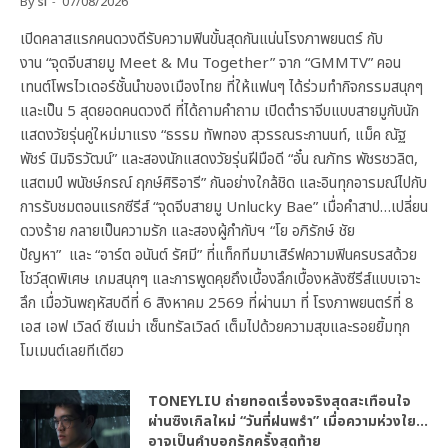
By
sl
07/08/2026
เปิดคลาสแรกคนดวงดีรับความฟินขั้นสุดกันแน่นโรงภาพยนตร์ กับ
งาน “จุดจีบสายมู Meet & Mu Together” จาก “GMMTV” คอน
เทนต์โพรไวเดอร์ชั้นนำของเมืองไทย ที่ให้แฟนๆ ได้ร่วมทำกิจกรรมสนุกๆ
และเป็น 5 สุดยอดคนดวงดี ที่ได้ถามคำถาม เปิดตำราจีบแบบสายมูกับนัก
แสดงวัยรุ่นคู่ใหม่มาแรง “ธรรม ทัพทอง สุวรรณระกานนท์, แม็ค ณัฐ
พัชร์ นิมจิรวัฒน์” และสองนักแสดงวัยรุ่นฝีมือดี “อั๋น ณภัทร พัชรชวลิต,
แสตมป์ พนัชษ์กรณ์ ฤกษ์ศิริอารี” กันอย่างใกล้ชิด และอินทุกอารมณ์ไปกับ
การรับชมตอนแรกซีรีส์ “จุดจีบสายมู Unlucky Bae” เมื่อคำสาป…เปลี่ยน
ดวงร้าย กลายเป็นความรัก และสองผู้กำกับฯ “โย อภิรักษ์ ชัย
ปัญหา” และ “อาร์ต อนันต์ รัศมี” ที่แท็กทีมมาเสิร์ฟความฟินครบรสด้วย
โชว์สุดพิเศษ เกมสนุกๆ และการพูดคุยถึงเบื้องลึกเบื้องหลังซีรีส์แบบเจาะ
ลึก เมื่อวันพฤหัสบดีที่ 6 สิงหาคม 2569 ที่ผ่านมา ที่ โรงภาพยนตร์ที่ 8
เอส เอฟ เวิลด์ ซีเนม่า เซ็นทรัลเวิลด์ เต็มไปด้วยความสุขและรอยยิ้มทุก
โมเมนต์เลยทีเดียว
TONEYLIU ถ่ายทอดเรื่องจริงสุดสะเทือนใจ
ผ่านซิงเกิลใหม่ “วันที่ฝนพรำ” เมื่อความห่วงใย…
อาจเป็นคำบอกรักครั้งสุดท้าย