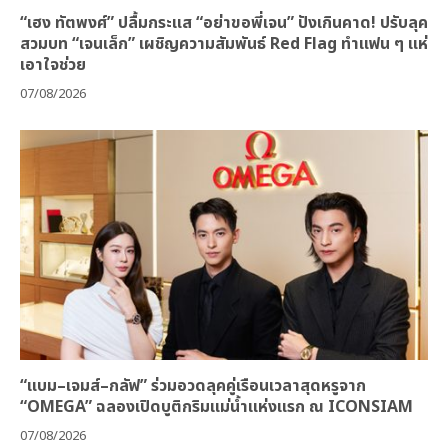
“เฮง ทัตพงศ์” ปลื้มกระแส “อย่าขอพี่เจน” ปังเกินคาด! ปรับลุค
สวมบท “เจนเล็ก” เผชิญความสัมพันธ์ Red Flag ทำแฟน ๆ แห่
เอาใจช่วย
07/08/2026
“แบม–เจมส์–กลัฟ” ร่วมอวดลุคคู่เรือนเวลาสุดหรูจาก
“OMEGA” ฉลองเปิดบูติกริมแม่น้ำแห่งแรก ณ ICONSIAM
07/08/2026