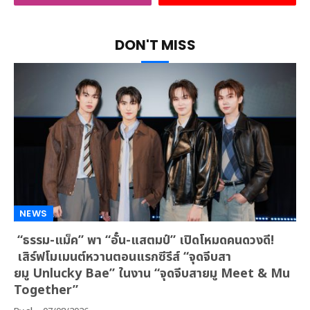
DON'T MISS
NEWS
“ธรรม-แม็ค” พา “อั๋น-แสตมป์” เปิดโหมดคนดวงดี!
เสิร์ฟโมเมนต์หวานตอนแรกซีรีส์ “จุดจีบสา
ยมู Unlucky Bae” ในงาน “จุดจีบสายมู Meet & Mu
Together”