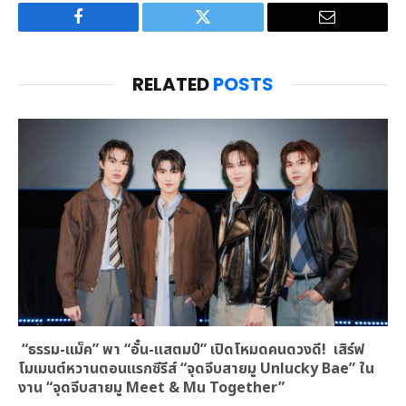
Facebook
Twitter
Email
RELATED
POSTS
“ธรรม-แม็ค” พา “อั๋น-แสตมป์” เปิดโหมดคนดวงดี! เสิร์ฟ
โมเมนต์หวานตอนแรกซีรีส์ “จุดจีบสายมู Unlucky Bae” ใน
งาน “จุดจีบสายมู Meet & Mu Together”