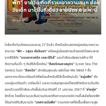
ใกล้จะถึงวันเกิดครบรอบอายุ 27 ปีแล้ว สำหรับนักแสดงหนุ่มหล่อมากความ
สามารถ
“พีท – วสุธร ชัยจินดา”
หรือหนุ่มน้อยสกายเจ้าของหัวใจพระพาย
จากซีรีส์ดัง
“บรรยากาศรัก เดอะซีรีส์”
และกำลังจะมีผลงานให้เราได้
ติดตามกันเร็ว ๆ กับซีรีส์เรื่องใหม่
“ต้องรักมหาสมุทร”
(Love Sea The
Series) ในบท
“ต้องรัก”
นักเขียนสุดแซ่บ ผลิตโดย Me Mind Y ซึ่ง
นอกจากจะต้องเตรียมตัวให้พร้อมสำหรับซีรีส์เรื่องใหม่แล้ว
“หนุ่มพีท”
ยัง
แอบซุ่มเตรียมตัว เตรียมโชว์ และความสนุกสุดเซอร์ไพรซ์สำหรับงานวันเกิด
ของตัวเองที่กำลังจะเกิดขึ้นในวันอาทิตย์ที่ 21 มกราคม 2567 ที่ “
ช่างชุ่ย”
อีกด้วย โดยชื่องานและธีมงานบ่งบอกถึงคาแรคเตอร์ความขี้เล่นใจดีของพีท
ได้อย่างดีกับธีมงานวัด
“เทศกาลวันพีท”
งานเทศกาลที่จัดขึ้นเพื่อความสุข