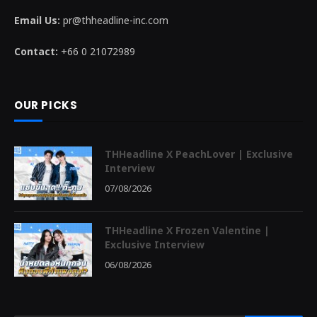
Email Us:
pr@thheadline-inc.com
Contact:
+66 0 21072989
OUR PICKS
THHeadline X PeachLover | Exclusive
Interview
07/08/2026
THHeadline X Frozen Valentine |
Exclusive Interview
06/08/2026