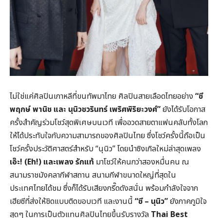
ไม่ใช่แค่ศิลปินเกาหลีที่ขนทัพมาไทย ศิลปินสายเลือดไทยอย่าง
“ซี
พฤกษ์ พานิช และ นุนิวชวรินทร์ เพริศพิริยะวงศ์”
ยังได้รับโอกาส
ครั้งสำคัญร่วมโชว์สุดพิเศษบนเวที เพื่ออวดสายตาแฟนคลับทั้งโลก
ให้ได้ประทับใจกับความสามารถของศิลปินไทย ซึ่งโชว์ครั้งนี้ถือเป็น
โชว์ครั้งประวัติศาสตร์สำหรับ “นุนิว” โดยนำซิงเกิลใหม่ล่าสุดเพลง
เอ๊ะ
! (Eh!) และเพลง รักแท้
มาโชว์ให้คนกว่าสองหมื่นคน ณ
สนามราชมังคลากีฬาสถาน สนามกีฬาขนาดใหญ่ที่สุดใน
ประเทศไทยได้ชม ซึ่งก็ได้รับเสียงกรี๊ดดังสนั่น พร้อมกำลังใจจาก
เฮียซีที่ส่งให้ชิดแบบติดขอบเวที และงานนี้
“ซี – นุนิว”
ยังภาคภูมิใจ
สุดๆ ในการเป็นตัวแทนศิลปินไทยขึ้นรับรางวัล
Thai Best