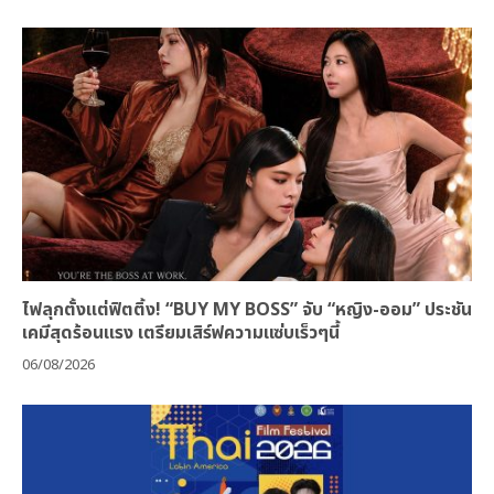
ไฟลุกตั้งแต่ฟิตติ้ง! “BUY MY BOSS” จับ “หญิง-ออม” ประชัน
เคมีสุดร้อนแรง เตรียมเสิร์ฟความแซ่บเร็วๆนี้
06/08/2026