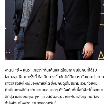
งานนี้
“ซี – นุนิว”
เผยว่า “ตื่นเต้นและดีใจมากๆ เช่นกันที่ได้รับ
โอกาสสุดพิเศษครั้งนี้ ถือเป็นการเริ่มต้นปีที่ดีมากๆ กับงานประกาศ
รางวัลสุดยิ่งใหญ่ของเกาหลีใต้ ซึ่งมีคนดูเต็มสนาม รวมถึงยังมี
ศิลปินเกาหลีที่มาร่วมงานเยอะมากๆ ตั้งใจเต็มที่เพื่อให้โชว์นี้ออกมา
ดีที่สุด และขอบคุณทุกๆ แรงสนับสนุนจากแฟนคลับทุกคนที่ส่ง
กำลังใจมาให้พวกเรามาตลอดครับ”