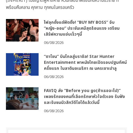
(INHERIT) เมื่อญาติผู้ห่างหาย หวนกลับมาพร้อมกับความชั่วร้าย ที่
พร้อมคืบคลาน คุกคาม ทุกคนในครอบครัว
ไฟลุกตั้งแต่ฟิตติ้ง! “BUY MY BOSS” จับ
“หญิง-ออม” ประชันเคมีสุดร้อนแรง เตรียม
เสิร์ฟความแซ่บเร็วๆนี้
06/08/2026
“ตาโขน” บินไกลสู่บราซิล! Star Hunter
Entertainment พาหนังไทยเปิดรอบปฐมทัศน์
ครั้งแรก ในลาตินอเมริกา ณ นครเซาเปาลู
06/08/2026
FAVIQ ส่ง “Before you go(ถ้าเธอจะไป)”
เพลงรักของคนที่เลือกรักษาหัวใจตัวเอง รับฟัง
และรับชมมิวสิกวิดีโอได้แล้ววันนี้
06/08/2026