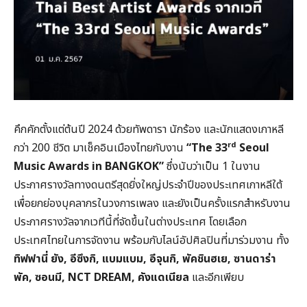
คึกคักตั้งแต่ต้นปี 2024 ด้วยทัพดารา นักร้อง และนักแสดงเกาหลี
rd
กว่า 200 ชีวิต มาเช็คอินเมืองไทยกับงาน
“
The 33
Seoul
Music Awards in BANGKOK”
ซึ่งนับว่าเป็น 1 ในงาน
ประกาศรางวัลทางดนตรีสุดยิ่งใหญ่ประจำปีของประเทศเกาหลีใต้
เพื่อยกย่องบุคลากรในวงการเพลง และยังเป็นครั้งแรกสำหรับงาน
ประกาศรางวัลจากเวทีนี้ที่จัดขึ้นในต่างประเทศ โดยเลือก
ประเทศไทยในการจัดงาน พร้อมกับไลน์อัปศิลปินที่มาร่วมงาน ทั้ง
ทิฟฟานี่ ยัง
, อีซึงกิ, แบมแบม, อีจุนกิ, พัคชินฮเย, ซานดาร่า
พัค, ซอนมี, NCT DREAM, คังแดเนียล
และอีกเพียบ