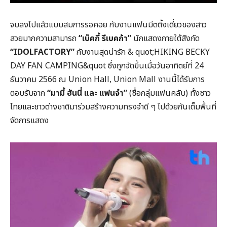
จบลงไปแล้วแบบสมการรอคอย กับงานแฟนมีตติ้งเดี่ยวของสาว
สวยมากความสามารถ
“เบ็คกี้ รีเบคก้า”
นักแสดงภายใต้สังกัด
“IDOLFACTORY”
กับงานสุดน่ารัก & quot;HIKING BECKY
DAY FAN CAMPING&quot ซึ่งถูกจัดขึ้นเมื่อวันอาทิตย์ที่ 24
ธันวาคม 2566 ณ Union Hall, Union Mall งานนี้ได้รับการ
ตอบรับจาก
“มามี้ ฮันนี่ และ แฟนจ๋า”
(ชื่อกลุ่มแฟนคลับ) ทั้งชาว
ไทยและชาวต่างชาติมาร่วมสร้างความทรงจำดี ๆ ไปด้วยกันเต็มพื้นที่
จัดการแสดง