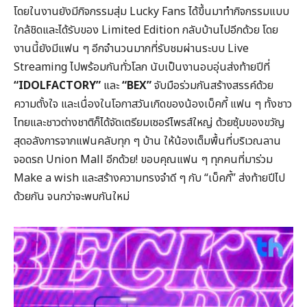
โดยในงานยังมีกิจกรรมสุ่ม Lucky Fans ได้ขึ้นมาทำกิจกรรมแบบ
ใกล้ชิดและได้รับของ Limited Edition กลับบ้านไปอีกด้วย โดย
งานนี้ยังมีแฟน ๆ อีกจำนวนมากที่รับชมผ่านระบบ Live
Streaming ไปพร้อมกันทั่วโลก นับเป็นงานอบอุ่นส่งท้ายปีที่
“IDOLFACTORY”
และ
“BEX”
จับมือร่วมกันสร้างสรรค์ด้วย
ความตั้งใจ และเนื่องในโอกาสวันเกิดของน้องเบ็คกี้ แฟน ๆ ทั้งชาว
ไทยและชาวต่างชาติก็ได้จัดเตรียมเซอร์ไพรส์ใหญ่ ด้วยซุ้มของขวัญ
สุดอลังการจากแฟนคลับทุก ๆ บ้าน ให้น้องเต็มพื้นที่บริเวณลาน
จอดรถ Union Mall อีกด้วย! ขอบคุณแฟน ๆ ทุกคนที่มาร่วม
Make a wish และสร้างความทรงจำดี ๆ กับ “เบ็คกี้” ส่งท้ายปีไป
ด้วยกัน จนกว่าจะพบกันใหม่