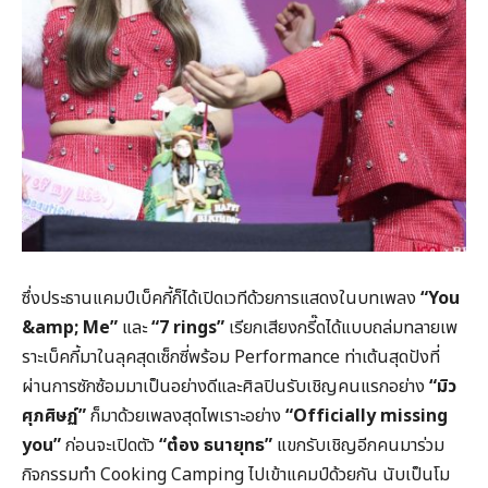
ซึ่งประธานแคมป์เบ็คกี้ก็ได้เปิดเวทีด้วยการแสดงในบทเพลง
“You
&amp; Me”
และ
“7 rings”
เรียกเสียงกรี๊ดได้แบบถล่มทลายเพ
ราะเบ็คกี้มาในลุคสุดเซ็กซี่พร้อม Performance ท่าเต้นสุดปังที่
ผ่านการซักซ้อมมาเป็นอย่างดีและศิลปินรับเชิญคนแรกอย่าง
“มิว
ศุภศิษฏ์”
ก็มาด้วยเพลงสุดไพเราะอย่าง
“Officially missing
you”
ก่อนจะเปิดตัว
“ต๋อง ธนายุทธ”
แขกรับเชิญอีกคนมาร่วม
กิจกรรมทำ Cooking Camping ไปเข้าแคมป์ด้วยกัน นับเป็นโม