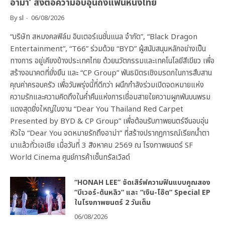
อาม่า’ ส่งต่อความอบอุ่นถึงแฟนหนังไทย
By
sl
06/08/2026
“บริษัท สหมงคลฟิล์ม อินเตอร์เนชั่นแนล จำกัด”, “Black Dragon
Entertainment”, “T66” ร่วมด้วย “BYD” ผู้สนับสนุนหลักอย่างเป็น
ทางการ อยู่เคียงข้างประเทศไทย ด้วยนวัตกรรมและเทคโนโลยีสีเขียว เพื่อ
สร้างอนาคตที่ยั่งยืน และ “CP Group” พันธมิตรเชิงมรดกในการสืบสาน
คุณค่าครอบครัว เพื่อวันพรุ่งนี้ที่ดีกว่า ผนึกกำลังร่วมเปิดจดหมายแห่ง
ความรักและความคิดถึงในค่ำคืนแห่งการเชื่อมสายใยความผูกพันบนพรม
แดงสุดยิ่งใหญ่ในงาน “Dear You Thailand Red Carpet
Presented by BYD & CP Group” เพื่อต้อนรับภาพยนตร์จีนอบอุ่น
หัวใจ “Dear You จดหมายรักถึงอาม่า” ที่สร้างปรากฏการณ์เรียกน้ำตา
มาแล้วทั่วเอเชีย เมื่อวันที่ 3 สิงหาคม 2569 ณ โรงภาพยนตร์ SF
World Cinema ศูนย์การค้าเซ็นทรัลเวิลด์
“HONAH LEE” จัดเสิร์ฟความฟินแบบคูณสอง
“บีเวอร์-ต้นหลิว” และ “เงิน-โอ๊ต” Special EP
ในโรงภาพยนตร์ 2 วันเต็ม
06/08/2026