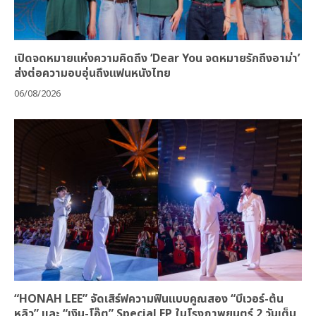
เปิดจดหมายแห่งความคิดถึง ‘Dear You จดหมายรักถึงอาม่า’
ส่งต่อความอบอุ่นถึงแฟนหนังไทย
06/08/2026
“HONAH LEE” จัดเสิร์ฟความฟินแบบคูณสอง “บีเวอร์-ต้น
หลิว” และ “เงิน-โอ๊ต” Special EP ในโรงภาพยนตร์ 2 วันเต็ม