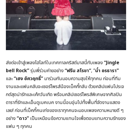
ส่งต่อเข้าสู่เพลงไฮไลท์ในเทศกาลคริสต์มาสนี้กับเพลง
“Jingle
bell Rock”
รุ่นพี่ร่วมค่ายอย่าง
“ฟรีน สโรชา“
, ”
น้ำ อรธารา”
และ
“เฮง อัศวฤทธิ์”
มาร่วมกันมอบความสุขให้ทุกคน ก่อนที่ทีม
งานและแฟนคลับจะเซอร์ไพรส์น้องเบ็คกี้กลับ ด้วยคลิปแฟนโปรเจ
กต์สุดน่ารักและเค้กวันเกิด พร้อมคลิปเซอร์ไพรส์พิเศษจากศิลปิน
ดาราที่รักและเอ็นดูเบคเบค งานนี้อบอุ่นไปทั้งพื้นที่จัดงานแสดง
เลย! ก่อนที่เบ็คกี้คนเก่งของเราทุกคนจะมอบเพลงความหมายดี ๆ
อย่าง
“ดาว”
เป็นเหมือนข้อความแทนใจเพื่อตอบแทนความรักของ
แฟน ๆ ทุกคน