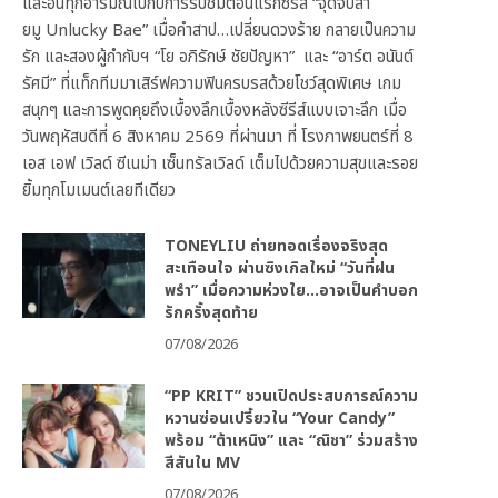
และอินทุกอารมณ์ไปกับการรับชมตอนแรกซีรีส์ “จุดจีบสา
ยมู Unlucky Bae” เมื่อคำสาป…เปลี่ยนดวงร้าย กลายเป็นความ
รัก และสองผู้กำกับฯ “โย อภิรักษ์ ชัยปัญหา” และ “อาร์ต อนันต์
รัศมี” ที่แท็กทีมมาเสิร์ฟความฟินครบรสด้วยโชว์สุดพิเศษ เกม
สนุกๆ และการพูดคุยถึงเบื้องลึกเบื้องหลังซีรีส์แบบเจาะลึก เมื่อ
วันพฤหัสบดีที่ 6 สิงหาคม 2569 ที่ผ่านมา ที่ โรงภาพยนตร์ที่ 8
เอส เอฟ เวิลด์ ซีเนม่า เซ็นทรัลเวิลด์ เต็มไปด้วยความสุขและรอย
ยิ้มทุกโมเมนต์เลยทีเดียว
TONEYLIU ถ่ายทอดเรื่องจริงสุด
สะเทือนใจ ผ่านซิงเกิลใหม่ “วันที่ฝน
พรำ” เมื่อความห่วงใย…อาจเป็นคำบอก
รักครั้งสุดท้าย
07/08/2026
“PP KRIT” ชวนเปิดประสบการณ์ความ
หวานซ่อนเปรี้ยวใน “Your Candy”
พร้อม “ต้าเหนิง” และ “ณิชา” ร่วมสร้าง
สีสันใน MV
07/08/2026