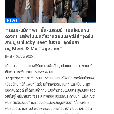
NEWS
“ธรรม-แม็ค” พา “อั๋น-แสตมป์” เปิดโหมดคน
ดวงดี! เสิร์ฟโมเมนต์หวานตอนแรกซีรีส์ “จุดจีบ
สายมู Unlucky Bae” ในงาน “จุดจีบสา
ยมู Meet & Mu Together”
By
sl
07/08/2026
เปิดคลาสแรกคนดวงดีรับความฟินขั้นสุดกันแน่นโรงภาพยนตร์
กับงาน “จุดจีบสายมู Meet & Mu
Together” จาก “GMMTV” คอนเทนต์โพรไวเดอร์ชั้นนำของ
เมืองไทย ที่ให้แฟนๆ ได้ร่วมทำกิจกรรมสนุกๆ และเป็น 5 สุด
ยอดคนดวงดี ที่ได้ถามคำถาม เปิดตำราจีบแบบสายมูกับนักแสดง
วัยรุ่นคู่ใหม่มาแรง “ธรรม ทัพทอง สุวรรณระกานนท์, แม็ค ณัฐ
พัชร์ นิมจิรวัฒน์” และสองนักแสดงวัยรุ่นฝีมือดี “อั๋น ณภัทร
พัชรชวลิต, แสตมป์ พนัชษ์กรณ์ ฤกษ์ศิริอารี” กันอย่างใกล้ชิด