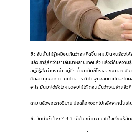
ซี : อันนั้นไม่รู้เหมือนกันว่าจะเกิดขึ้น ผมเป็นคนร
แล้วเรารู้สึกว่าเราเล่นมาหลายเทคแล้ว แล้วตีกับความรู้สึก
อยู่ก็รู้สึกว่าดราม่า อยู่ดีๆ น้ำตามันก็ไหลออกมาเลย ม
ติดลบ ทุกคนถามว่าเป็นอะไร ถ้าไม่พูดออกมามันจะไม่คล
อะไร มันมาได้ยังไงผมตอบไม่ได้ ตอนนั้นว่างเปล่าแล้วก็
ถาม แล้วพอเราอธิบาย ปลดล็อคออกไปหลังจากนั้นเล่น
ซี : วันนั้นก็ต้อง 2-3 คิว ก็ต้องทำความเข้าใจเรียนรู้กับ