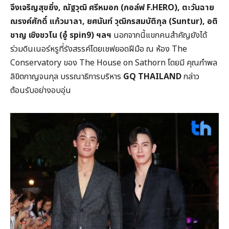
จึงเจริญสุขยิ่ง
,
ณัฐวุฒิ ศรีหมอก (กอล์ฟ
F.HERO),
ตะวันฉาย
ณรงค์ศักดิ์ แก้วมาลา
,
ยศนันท์ วุฒิกรสมบัติกุล (
Suntur),
อติ
ชาญ เชิงชวโน (อู๋
spin9)
ฯลฯ
นอกจากนี้แขกคนสำคัญยังได้
ร่วมดินเนอร์หรูที่รังสรรค์โดยเชฟยอดฝีมือ ณ ห้อง The
Conservatory ของ The House on Sathorn โดยมี คุณกำพล
ลิขิตกาญจนกุล บรรณาธิการบริหาร
GQ THAILAND
กล่าว
ต้อนรับอย่างอบอุ่น