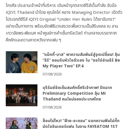
ไกรศีล ประธานเจ้าหน้าที่บริหาร เดินหน้ารุกตลาดซีรีส์เต็มกำลัง จับมือ
iQIYI Thailand นำโดย คุณโคโค่ หยาง Managing Director เปิดตัว
โปรเจกต์ซีรีส์ iQIYI Original “Under Her Rules ใต้เงาจันทรา”
อย่างเป็นทางการ พร้อมจัดพิธีบวงสรวงเพื่อความเป็นสิริมงคล ณ ลาน
เทวาลัยพระพิฆเนศ หน้าศูนย์การค้าเซ็นทรัลเวิลด์ ท่ามกลางบรรยากาศ
คึกคักและความคาดหวังจากแฟน ๆ
“แม็กกี้-บาส” พาความสัมพันธ์สู่จุดเปลี่ยน! ลุ้น
“ธีร์” ยอมรับหัวใจตัวเอง ใน “ซอโซ่ล่ามธีร์ Be
My Player Two” EP.4
07/08/2026
บุรีรัมย์จัดเต็มสมศักดิ์ศรีเจ้าภาพ! ปิดฉาก
Preliminary Competition ลุ้น Mi
Thailand คนใหม่ของประเทศไทย
07/08/2026
ฮ็อบไม่ไหว! “ฝ้าย-อะตอม” แจกความฟินไม่กั๊ก
มัดใจอินเตอร์แฟน ในงาน FAYEATOM 1ST