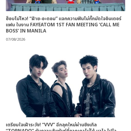
ฮ็อบไม่ไหว! “ฝ้าย-อะตอม” แจกความฟินไม่กั๊กมัดใจอินเตอร์
แฟน ในงาน FAYEATOM 1ST FAN MEETING ‘CALL ME
BOSS’ IN MANILA
07/08/2026
เตรียมใจเฝ้าระวัง! “VVV” ฉีกลุคใหม่ผ่านซิงเกิล
“TORNADO” กับความสัมพันธ์ที่คาดเดาไม่ได้ มาไว ไปไว