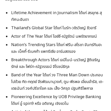
Lifetime Achievement in Journalism ได้แก่ สรยุทธ สุ
ทัศนะจินดา
Thailand’s Global Star ได้แก่ ไบร์ท-วชิรวิชญ์ ชีวอารี
Actor of The Year ได้แก่ ไอซ์ซึ-ณัฐรัตน์ นพรัตยาภรณ์
Nation’s Trending Stars ได้แก่ ฟรีน-สโรชา จันทร์กิมฮะ
และ เบ็คกี้-รีเบคก้า แพทรีเซีย อาร์มสตรอง
Breakthrough Actors ได้แก่ เจมีไนน์-นรวิชญ์ ฐิติเจริญ
รักษ์ และ โฟร์ท-ณัฐวรรธน์ จิโรชน์ธิกุล
Band of the Year ได้แก่ วง Three Man Down ประกอบ
ไปด้วย กิต-กฤตย์ จีรพัฒนานุวงศ์, ตูน-พีรพล เอี่ยมจำรัส, เต-
เตธนันท์ วงศ์ปรีชาโชค และ เส็ง-วิศรุต ปฐมศิริไพศาล
Pioneering Excellence by UOB Privilege Banking
ได้แก่ อู๋ spin9 หรือ อติชาญ เชิงชวโน