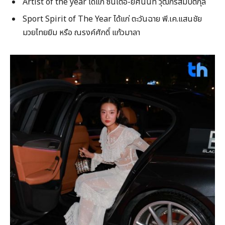
Artist of the year ได้แก่ ซันเต๋อ-ยศนันท์ วุฒิกรสมบัติกุล
Sport Spirit of The Year ได้แก่ ตะวันฉาย พี.เค.แสนชัย
มวยไทยยิม หรือ ณรงค์ศักดิ์ แก้วมาลา