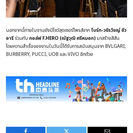
นอกจากนี้ภายในงานยังมีโชว์สุดเซอร์ไพรส์จาก
ไบร์ท-วชิรวิชญ์ ชีว
อารี
ร่วมกับ
กอล์ฟ
F.HERO (
ณัฐวุฒิ ศรีหมอก)
มาสร้างสีสัน
โดยความสำเร็จของงานในวันนี้ได้รับการสนับสนุนจาก BVLGARI,
BURBERRY, PUCCI, UOB และ VIVO อีกด้วย