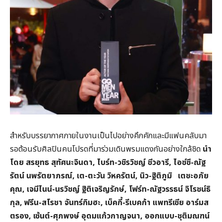
สำหรับบรรยากาศภายในงานเป็นไปอย่างคึกคักและมีแฟนคลับมา
รอต้อนรับศิลปินคนโปรดที่มาร่วมเดินพรมแดงกันอย่างใกล้ชิด
นำ
โดย สรยุทธ สุทัศนะจินดา
,
ไบร์ท-วชิรวิชญ์ ชีวอารี
,
ไอซ์ซึ-ณัฐ
รัตน์ นพรัตยาภรณ์
,
เต-ตะวัน วิหครัตน์
,
นิว-ฐิติภูมิ เตชะอภัย
คุณ
,
เจมีไนน์-นรวิชญ์ ฐิติเจริญรักษ์
,
โฟร์ท-ณัฐวรรธน์ จิโรชน์ธิ
กุล
,
ฟรีน-สโรชา จันทร์กิมฮะ
,
เบ็คกี้-รีเบคก้า แพทรีเซีย อาร์มส
ตรอง
,
เซ้นต์-ศุภพงษ์ อุดมแก้วกาญจนา
,
ออกแบบ-ชุติมณฑน์