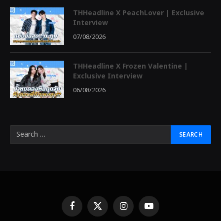
THHeadline X PeachLover | Exclusive
Interview
07/08/2026
THHeadline X Frozen Valentine |
Exclusive Interview
06/08/2026
Facebook
X
Instagram
YouTube
(Twitter)