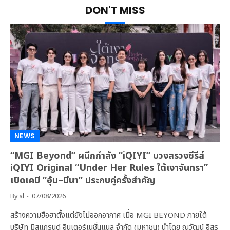
DON'T MISS
NEWS
“MGI Beyond” ผนึกกำลัง “iQIYI” บวงสรวงซีรีส์
iQIYI Original “Under Her Rules ใต้เงาจันทรา”
เปิดเคมี “อุ้ม–มีนา” ประกบคู่ครั้งสำคัญ
By
sl
07/08/2026
สร้างความฮือฮาตั้งแต่ยังไม่ออกอากาศ เมื่อ MGI BEYOND ภายใต้
บริษัท มิสแกรนด์ อินเตอร์เนชั่นแนล จำกัด (มหาชน) นำโดย ณวัฒน์ อิสร