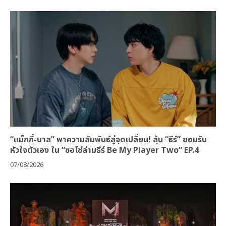
“แม็กกี้-บาส” พาความสัมพันธ์สู่จุดเปลี่ยน! ลุ้น “ธีร์” ยอมรับ
หัวใจตัวเอง ใน “ซอโซ่ล่ามธีร์ Be My Player Two” EP.4
07/08/2026