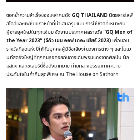
ตอกย้ำความสำเร็จของเหล่าคนดัง
GQ THAILAND
นิตยสารไลฟ์
สไตล์และแฟชั่นแถวหน้าที่นำเสนอรูปแบบการใช้ชีวิตที่เหมาะกับ
ผู้ชายยุคใหม่ในทุกแง่มุม จัดงานประกาศผลรางวัล
“GQ Men of
the Year 2023” (
จีคิว เมน ออฟ เดอะ เยียร์
2023)
เพื่อมอบ
รางวัลที่สุดแห่งปีให้กับบุคคลผู้มีชื่อเสียงในวงการต่าง ๆ และโมเม
นท์สุดยิ่งใหญ่ที่ทุกคนรอคอยกับการเดินพรมแดงจากศิลปิน นัก
แสดง และเซเลบริตี้ชื่อดังมากมาย ท่ามกลางบรรยากาศความ
ประทับใจในค่ำคืนสุดพิเศษ ณ The House on Sathorn