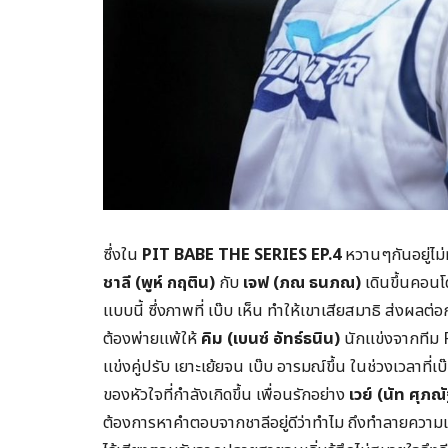
ซึ่งใน
PIT BABE THE SERIES EP.4
หวานๆกันอยู่ไม
ชาลี (พูห์ กฤติน)
กับ
เจฟ (ภณ ธนภณ)
เดินขึ้นคอนโด
แบบนี้ ซึ่งภาพที่ เบ๊บ เห็น ทำให้เขาเสียสมาธิ ส่งผลต
ต้องพ่ายแพ้ให้
คิม (เบนซ์ อัทธ์ธนิน)
นักแข่งจากทีม 
แข่งคู่ปรับ เยาะเย้ยจน เบ๊บ อารมณ์ขึ้น ในช่วงเวลาที
ของหัวใจที่กำลังเกิดขึ้น เพื่อนรักอย่าง
เวย์ (นัท ศุภณั
ต้องการหาคำตอบจากชาลีอยู่ดีว่าทำไม ถึงทำลายความเชื่