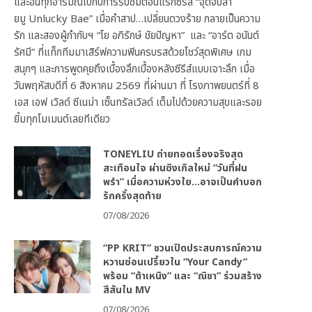
และอินทุกอารมณ์ไปกับการรับชมตอนแรกซีรีส์ “จุดจีบสา
ยมู Unlucky Bae” เมื่อคำสาป…เปลี่ยนดวงร้าย กลายเป็นความ
รัก และสองผู้กำกับฯ “โย อภิรักษ์ ชัยปัญหา” และ “อาร์ต อนันต์
รัศมี” ที่แท็กทีมมาเสิร์ฟความฟินครบรสด้วยโชว์สุดพิเศษ เกม
สนุกๆ และการพูดคุยถึงเบื้องลึกเบื้องหลังซีรีส์แบบเจาะลึก เมื่อ
วันพฤหัสบดีที่ 6 สิงหาคม 2569 ที่ผ่านมา ที่ โรงภาพยนตร์ที่ 8
เอส เอฟ เวิลด์ ซีเนม่า เซ็นทรัลเวิลด์ เต็มไปด้วยความสุขและรอย
ยิ้มทุกโมเมนต์เลยทีเดียว
TONEYLIU ถ่ายทอดเรื่องจริงสุด
สะเทือนใจ ผ่านซิงเกิลใหม่ “วันที่ฝน
พรำ” เมื่อความห่วงใย…อาจเป็นคำบอก
รักครั้งสุดท้าย
07/08/2026
“PP KRIT” ชวนเปิดประสบการณ์ความ
หวานซ่อนเปรี้ยวใน “Your Candy”
พร้อม “ต้าเหนิง” และ “ณิชา” ร่วมสร้าง
สีสันใน MV
07/08/2026