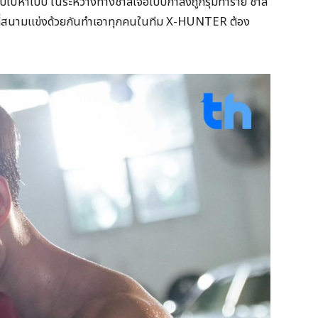
ีบไปหาเบ๊บ ในระหว่างทางชาลีเจอเบ๊บกำลังถูกรุมทำร้าย ชาลี
้ามาที่สนามแข่งด้วยกันทำเอาทุกคนในทีม X-HUNTER ต้อง