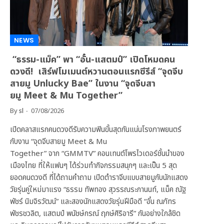
NEWS
“ธรรม-แม็ค” พา “อั๋น-แสตมป์” เปิดโหมดคน
ดวงดี! เสิร์ฟโมเมนต์หวานตอนแรกซีรีส์ “จุดจีบ
สายมู Unlucky Bae” ในงาน “จุดจีบสา
ยมู Meet & Mu Together”
By
sl
07/08/2026
เปิดคลาสแรกคนดวงดีรับความฟินขั้นสุดกันแน่นโรงภาพยนตร์
กับงาน “จุดจีบสายมู Meet & Mu
Together” จาก “GMMTV” คอนเทนต์โพรไวเดอร์ชั้นนำของ
เมืองไทย ที่ให้แฟนๆ ได้ร่วมทำกิจกรรมสนุกๆ และเป็น 5 สุด
ยอดคนดวงดี ที่ได้ถามคำถาม เปิดตำราจีบแบบสายมูกับนักแสดง
วัยรุ่นคู่ใหม่มาแรง “ธรรม ทัพทอง สุวรรณระกานนท์, แม็ค ณัฐ
พัชร์ นิมจิรวัฒน์” และสองนักแสดงวัยรุ่นฝีมือดี “อั๋น ณภัทร
พัชรชวลิต, แสตมป์ พนัชษ์กรณ์ ฤกษ์ศิริอารี” กันอย่างใกล้ชิด