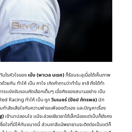
่ทันไรหัวใจของ
เบ๊บ (พาเวล นเรศ)
ก็ร้อนระอุเมื่อได้เห็นภาพ
ด้วยกัน ทำให้ เบ๊บ คาใจ เกิดคำถามว่าทำไม ชาลี ถึงได้ทำ
่อการแข่งขันรอบคัดเลือกเต็มๆ เมื่อคิงของสนามอย่าง เบ๊บ
Red Racing ทำให้ เบ๊บ ถูก
วินเนอร์ (ป๊อป ภัทรพล)
นัก
่เบ๊บกำลังเสียใจกับความพ่ายแพ้ของตัวเอง และปัญหาเรื่อง
ฐ)
เข้ามาปลอบใจ แม้จะช่วยเยียวยาได้เล็กน้อยแต่เบ๊บก็ยังคง
อใจที่มีให้กันขนาดนี้ ส่วนชาลีแม้พยายามจะติดต่อเบ๊บแต่ก็