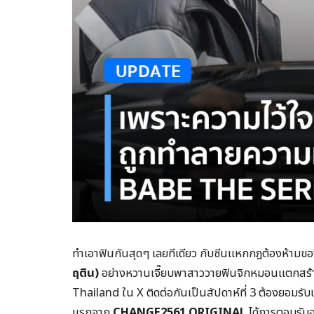
ทำเอาฟินกันสุดๆ เลยทีเดียว กับซีนแหกกฎต้องห้ามข
ฤติน)
อย่างหวานเจี๊ยบพาสาววายฟินจิกหมอนแตกสร้า
Thailand ใน X ติดต่อกันเป็นสัปดาห์ที่ 3 ต้องยอมรับ
แรกจาก
CHANGE2561 ORIGINAL
ได้การตอบรับ