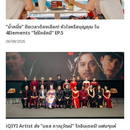
“น้ำหนึ่ง” ถึงเวลาต้องเลือก! หัวใจหรือบุญคุณ ใน
4Elements “โซ่รักอัคนี” EP.5
06/08/2026
iQIYI Artist ส่ง “มอส ภาณุวัฒน์” โกอินเตอร์! แฟนๆแห่