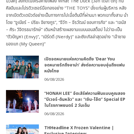
มิวสิค) สังกัดในเครือค่ายเพลง What The Duck (วอท เดอะ ดัก) ที่มี
ศิลปินและโปรดิวเซอร์มือทองอย่าง “THE TOYS” นั่งแท่นผู้บริหาร หลัง
จากเปิดตัวเดบิวต์อย่างเป็นทางการไปเมื่อต้นปีที่ผ่านมา พวกเขาทั้งสาม นำ
โดย “จูเนียร์ – ปริยะ จิยางกูร”, “จีวัท – จีรวัฒน์ ชอบการกิจ” และ “เจนัส
– ศิระ วิจิตรธนารักษ์” เดินหน้าสร้างผลงานแบบนอนสต็อป ไม่ว่าจะเป็น
“ตัวปัญหา (Envy)”, “เนิร์ดดี (Nerdy)” และซิงเกิลล่าสุดอย่าง “เจ้าชาย
ของแก (My Queen)”
เปิดจดหมายแห่งความคิดถึง ‘Dear You
จดหมายรักถึงอาม่า’ ส่งต่อความอบอุ่นถึงแฟน
หนังไทย
06/08/2026
“HONAH LEE” จัดเสิร์ฟความฟินแบบคูณสอง
“บีเวอร์-ต้นหลิว” และ “เงิน-โอ๊ต” Special EP
ในโรงภาพยนตร์ 2 วันเต็ม
06/08/2026
THHeadline X Frozen Valentine |
Exclusive Interview