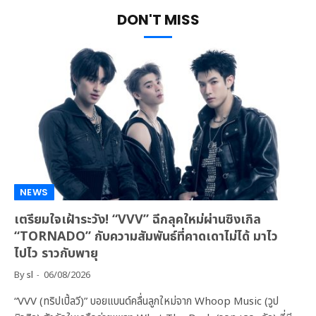
DON'T MISS
NEWS
เตรียมใจเฝ้าระวัง! “VVV” ฉีกลุคใหม่ผ่านซิงเกิล
“TORNADO” กับความสัมพันธ์ที่คาดเดาไม่ได้ มาไว
ไปไว ราวกับพายุ
By
sl
06/08/2026
“VVV (ทริปเปิ้ลวี)” บอยแบนด์คลื่นลูกใหม่จาก Whoop Music (วูป