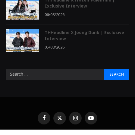
THHeadline X Frozen Valentine |
Exclusive Interview
06/08/2026
THHeadline X Joong Dunk | Exclusive
Interview
05/08/2026
Facebook
X
Instagram
YouTube
(Twitter)