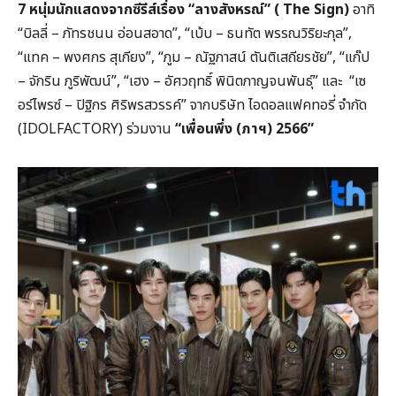
7 หนุ่มนักแสดงจากซีรีส์เรื่อง “ลางสังหรณ์” ( The Sign)
อาทิ
“บิลลี่ – ภัทรชนน อ่อนสอาด”, “เบ้บ – ธนทัต พรรณวิริยะกุล”,
“แทค – พงศกร สุเกียง”, “ภูม – ณัฐภาสน์ ตันติเสถียรชัย”, “แก๊ป
– จักริน ภูริพัฒน์”, “เฮง – อัศวฤทธิ์ พินิตภาญจนพันธุ์” และ “เซ
อร์ไพรซ์ – ปิฐิกร ศิริพรสวรรค์” จากบริษัท ไอดอลแฟคทอรี่ จำกัด
(IDOLFACTORY) ร่วมงาน
“เพื่อนพึ่ง (ภาฯ) 2566”