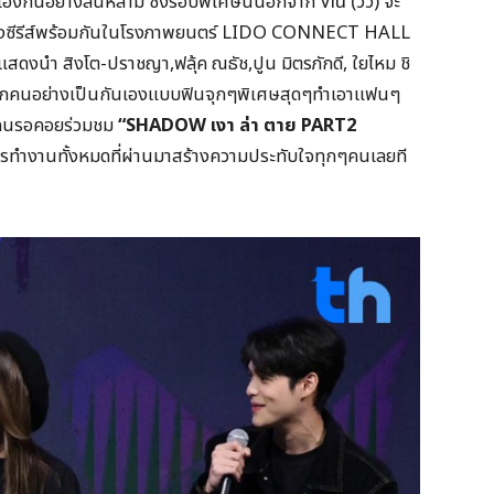
เองกันอย่างล้นหลาม ซึ่งรอบพิเศษนี้นอกจาก Viu (วิว) จะ
 ของซีรีส์พร้อมกันในโรงภาพยนตร์ LIDO CONNECT HALL
ดงนำ สิงโต-ปราชญา,ฟลุ้ค ณธัช,ปูน มิตรภักดี, ใยไหม ชิ
ของทุกคนอย่างเป็นกันเองแบบฟินจุกๆพิเศษสุดๆทำเอาแฟนๆ
่ทุกคนรอคอยร่วมชม
“SHADOW เงา ล่า ตาย PART2
รทำงานทั้งหมดที่ผ่านมาสร้างความประทับใจทุกๆคนเลยที