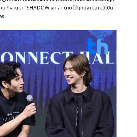
าคม ที่ผ่านมา “SHADOW เงา ล่า ตาย ได้ฤกษ์งามยามดีเปิด
คร