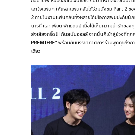
ถือป้ายไฟ หอบดอกไม้เงินช่อโตกันมาให้กำลังใจเมนตัว
เอาใจแฟนๆ ให้เหล่าแฟนคลับได้ร่วมนั่งชม Part 2
2 ภายในงานแฟนคลับทั้งหลายได้มีโอกาสพบปะกับนักแส
นารดี และ เฟียต พัทธดนย์ เมื่อได้เห็นความน่ารัก
ส่งเสียงกรี๊ด !!! กันสนั่นฮอลล์ จากนั้นก็เข้าสู่ช่วงที
PREMIERE”
พร้อมกับบรรยากาศการร่วมพูดคุยถึงกา
เดียว