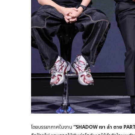
โดยบรรยากาศในงาน
“SHADOW เงา ล่า ตาย PAR