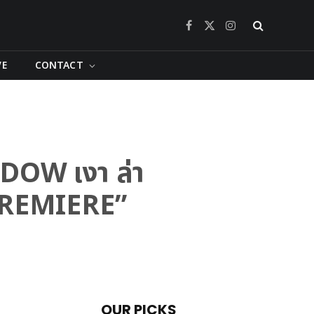
Facebook
X
Instagram
(Twitter)
VE
CONTACT
ADOW เงา ล่า
PREMIERE”
OUR PICKS