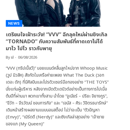
NEWS
เตรียมใจเฝ้าระวัง! “VVV” ฉีกลุคใหม่ผ่านซิงเกิล
“TORNADO” กับความสัมพันธ์ที่คาดเดาไม่ได้
มาไว ไปไว ราวกับพายุ
By
sl
06/08/2026
“VVV (ทริปเปิ้ลวี)” บอยแบนด์คลื่นลูกใหม่จาก Whoop Music
(วูป มิวสิค) สังกัดในเครือค่ายเพลง What The Duck (วอท
เดอะ ดัก) ที่มีศิลปินและโปรดิวเซอร์มือทองอย่าง “THE TOYS”
นั่งแท่นผู้บริหาร หลังจากเปิดตัวเดบิวต์อย่างเป็นทางการไปเมื่อ
ต้นปีที่ผ่านมา พวกเขาทั้งสาม นำโดย “จูเนียร์ – ปริยะ จิยางกูร”,
“จีวัท – จีรวัฒน์ ชอบการกิจ” และ “เจนัส – ศิระ วิจิตรธนารักษ์”
เดินหน้าสร้างผลงานแบบนอนสต็อป ไม่ว่าจะเป็น “ตัวปัญหา
(Envy)”, “เนิร์ดดี (Nerdy)” และซิงเกิลล่าสุดอย่าง “เจ้าชาย
ของแก (My Queen)”