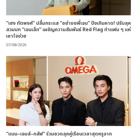
“เฮง ทัตพงศ์” ปลื้มกระแส “อย่าขอพี่เจน” ปังเกินคาด! ปรับลุค
สวมบท “เจนเล็ก” เผชิญความสัมพันธ์ Red Flag ทำแฟน ๆ แห่
เอาใจช่วย
07/08/2026
“แบม–เจมส์–กลัฟ” ร่วมอวดลุคคู่เรือนเวลาสุดหรูจาก