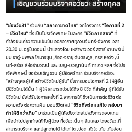
“ช่องวัน31”
ร่วมกับ
“สภากาชาดไทย”
จัดโครงการ
“โอกาสที่ 2
= ชีวิตใหม่”
ซึ่งเป็นโปรเจ็คพิเศษ ในละคร
“ชีวิตภาคสอง”
ที่
กำลังขับเคี่ยวความเข้มข้น ออกอากาศทุกวันจันทร์-อังคาร เวลา
20.30 น. อยู่ในตอนนี้ นำแสดงโดย เหล่าพาวเวอร์ สตาร์ งานพรีเมี่
ยม อาตู่-นพพล โกมารชุน ,ก๊อต-จิรายุ ตันตระกูล ,คริส หอวัง ,บิ๊
นท์-สิรีธร ลีห์อร่ามวัฒน์ และ เบญ-เรวิญานันท์ ทาเกิด ฯลฯ ซึ่งโปร
เจ็คพิเศษนี้ ขอร่วมเชิญชวน ผู้มีจิตศรัทธา ร่วมบริจาคอวัยวะ
“สร้างกุศลผู้ให้ สร้างชีวิตใหม่ผู้รับ” ซึ่งการมอบโอกาสที่ 2 ให้ผู้อื่น
มีชีวิตใหม่ได้นั้น 1 ผู้ให้ สามารถช่วยได้ถึง 8 ชีวิต ที่สำคัญ ผู้ที่ได้รับ
ชีวิตใหม่ ยังได้รับโอกาสครั้งที่ 2 จากการให้ ซึ่งเป็นการต่อชีวิต ต่อ
ความหวัง ต่อความฝัน มอบชีวิตใหม่
“ชีวิตที่พร้อมแก้ไข กลับมา
ทำให้ดีกว่าเดิม”
มาร่วมเป็นผู้ให้อวัยวะโดยไม่หวังการตอบแทน
เพื่อนำไปปลูกถ่ายให้กับผู้ป่วย ที่อวัยวะนั้นๆ ล้มเหลว โดยอวัยวะที่
สามารถบริจาค และปลูกถ่ายได้ ได้แก่ ไต ,ปอด ,หัวใจ ,ตับ ,ตับอ่อน