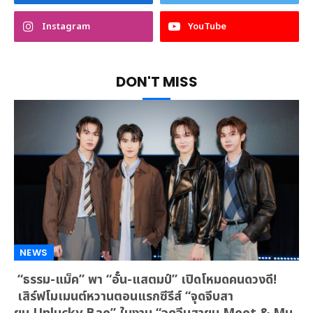
Instagram
YouTube
DON'T MISS
NEWS
“ธรรม-แม็ค” พา “อั๋น-แสตมป์” เปิดโหมดคนดวงดี!
เสิร์ฟโมเมนต์หวานตอนแรกซีรีส์ “จุดจีบสา