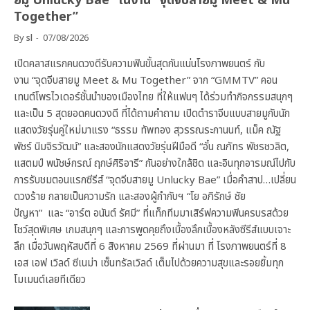
ยมู Unlucky Bae” ในงาน “จุดจีบสายมู Meet & Mu
Together”
By
sl
07/08/2026
เปิดคลาสแรกคนดวงดีรับความฟินขั้นสุดกันแน่นโรงภาพยนตร์ กับ
งาน “จุดจีบสายมู Meet & Mu Together” จาก “GMMTV” คอน
เทนต์โพรไวเดอร์ชั้นนำของเมืองไทย ที่ให้แฟนๆ ได้ร่วมทำกิจกรรมสนุกๆ
และเป็น 5 สุดยอดคนดวงดี ที่ได้ถามคำถาม เปิดตำราจีบแบบสายมูกับนัก
แสดงวัยรุ่นคู่ใหม่มาแรง “ธรรม ทัพทอง สุวรรณระกานนท์, แม็ค ณัฐ
พัชร์ นิมจิรวัฒน์” และสองนักแสดงวัยรุ่นฝีมือดี “อั๋น ณภัทร พัชรชวลิต,
แสตมป์ พนัชษ์กรณ์ ฤกษ์ศิริอารี” กันอย่างใกล้ชิด และอินทุกอารมณ์ไปกับ
การรับชมตอนแรกซีรีส์ “จุดจีบสายมู Unlucky Bae” เมื่อคำสาป…เปลี่ยน
ดวงร้าย กลายเป็นความรัก และสองผู้กำกับฯ “โย อภิรักษ์ ชัย
ปัญหา” และ “อาร์ต อนันต์ รัศมี” ที่แท็กทีมมาเสิร์ฟความฟินครบรสด้วย
โชว์สุดพิเศษ เกมสนุกๆ และการพูดคุยถึงเบื้องลึกเบื้องหลังซีรีส์แบบเจาะ
ลึก เมื่อวันพฤหัสบดีที่ 6 สิงหาคม 2569 ที่ผ่านมา ที่ โรงภาพยนตร์ที่ 8
เอส เอฟ เวิลด์ ซีเนม่า เซ็นทรัลเวิลด์ เต็มไปด้วยความสุขและรอยยิ้มทุก
โมเมนต์เลยทีเดียว