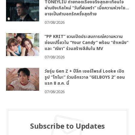
TONEYLIU ถ่ายทอดเรื่องจริงสุดสะเทือนใจ
ผ่านซิงเกิลใหม่ “วันที่ฝนพรำ” เมื่อความห่วงใย…
อาจเป็นคำบอกรักครั้งสุดท้าย
07/08/2026
“PP KRIT” ชวนเปิดประสบการณ์ความหวาน
ซ่อนเปรี้ยวใน “Your Candy” พร้อม “ต้าเหนิง”
และ “ณิชา” ร่วมสร้างสีสันใน MV
07/08/2026
วัยรุ่น Gen Z + ปีลึก เซอร์ไพรส์ Looke เปิด
รูป “โทโมะ” ร่วมจักรวาล “GELBOYS 2” ตอน
แรก 8 ส.ค. นี้
07/08/2026
Subscribe to Updates