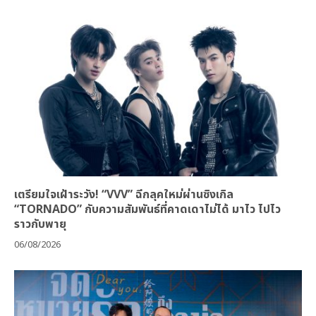
เตรียมใจเฝ้าระวัง! “VVV” ฉีกลุคใหม่ผ่านซิงเกิล
“TORNADO” กับความสัมพันธ์ที่คาดเดาไม่ได้ มาไว ไปไว
ราวกับพายุ
06/08/2026