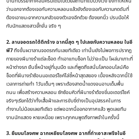
บ้านที่บรรยากาศอึมครึมเต็มไปด้วยสถานที่แบบวังเวง ยิ่งทำให้เห็น
ว่านอกจากต้องเจอกับความหลอนแล้วยังต้องเจอกับความกดดันที่
ต้องเอาชนะจากความกลัวของตัวเองอีกด้วย ต้องยกนิ้ว ปรบมือให้
กับนักแสดงสาวจั๊กจั่น จริง ๆ
2. ลานจอดรถใต้ตึกร้าง ฉากนี้สุด ๆ ไปเลยกับความหลอน ในอี
พี7
ถึงขั้นผวาลานจอดรถกันเลยทีเดียว เท่านั้นยังไม่พอการปรากฏ
กายของผีนางรำแต่ละช็อต ทำเอาแทบช็อก ไม่ว่าจะเป็น โผล่มาเกาะที่
หน้าต่างรถ ยืนชี้หน้าอยู่ที่มุมมืด และที่พูดถึงสนั่นโลกออนไลน์คือ
ช็อตที่ผีนางรำซ้อนมอเตอร์ไซค์ไล่ชี้หน้าสุดสยอง เบื้องหลังฉากนี้ใช้
เวลาการถ่ายทำ 1วันเต็มๆ เพราะต้องสาดน้ำแดงจนอาบเต็มพื้น
ถนน เพื่อสร้างความหลอน ซักซ้อมคิวที่ผีนางรำต้องขี่มอเตอร์ไซค์
จริงๆเรียกได้ว่าทั้งเสื้อผ้าและการขับขี่ต่างเป็นอุปสรรคในการ
ทำงานไม่น้อยเลยทีเดียว แต่พอฉากนี้ออกอากาศแล้ว พูดเลยทีม
งานนักแสดง หายเหนื่อย เพราะทุกคนพูดถึงภาพจำในครั้งนี้
3. ยืนบนโลงศพ ฉากเหยียบโลงศพ ฉากที่ทำเอาสะพรึงในอี