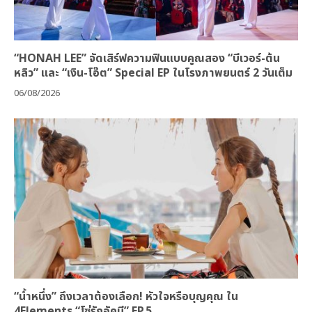
“HONAH LEE” จัดเสิร์ฟความฟินแบบคูณสอง “บีเวอร์-ต้น
หลิว” และ “เงิน-โอ๊ต” Special EP ในโรงภาพยนตร์ 2 วันเต็ม
06/08/2026
“น้ำหนึ่ง” ถึงเวลาต้องเลือก! หัวใจหรือบุญคุณ ใน
4Elements “โซ่รักอัคนี” EP.5