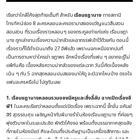
เรียกว่าใกล้โค้งสุดท้ายเต็มที สำหรับ
เรือนชฎานาง
ทางสถานี
โทรทัศน์ช่อง 8 ละครหลอนละครดรามาสยองขวัญแนวสืบสวน
สอบสวน ที่รวมเรื่องราวหลอนๆ ของตระกูลเก่าแก่แห่ง เรือนชฎา
นาง ถูกเล่าขานเรื่องความน่ากลัวและอาถรรพ์เข้าไว้ด้วยกัน ตอนนี้
เรื่องราวก็ได้ดำเนินมาถึง 27 อีพีแล้ว เพราะนอกเหนือจากปมที่
เป็นการตามหาว่าใครฆ่า ชฎาพร อีกหนึ่งเรื่องที่แฟน ๆ อยากจะรู้ไม่
แพ้กันคือ เบื้องหลังความน่ากลัวของแต่ละฉาก วันนี้คัดเบื้องหลัง
เน้น ๆ กับ 5 ฉากสุดหลอนปนสยองมาให้ดู จะมีฉากไหนบ้าง ตรงใจ
แฟนละครหรือไม่ ไปดูกันเลย
1. เรือนชฎานางหลอนรวมของมีครูและสิ่งลี้ลับ ฉากเปิดเรื่องอี
พี1
ในละครเรียกว่าหลอนตั้งแต่เปิดเรื่อง เพราะฉากนี้ จั๊กจั่น อคัมย์
สิริ สุวรรณศุข เผชิญหน้ากับผีนางรำในห้องเรือนชฎานาง ที่ค่อยๆ
พุ่งตัวมาหาในระยะประชิด หักตัวโค้งงอ พร้อมทั้งบรรยากาศสุดขลัง
ที่ภายในห้องมีแต่ ศีรษะโขนตั้งประดิษฐานเป็นเครื่องสักการะ และ