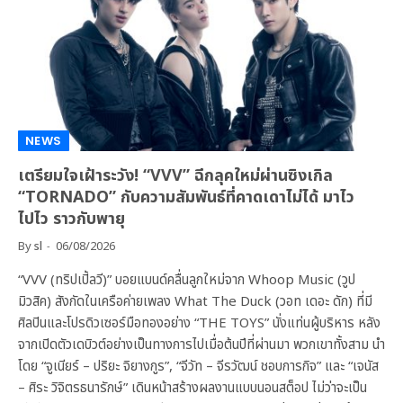
NEWS
เตรียมใจเฝ้าระวัง! “VVV” ฉีกลุคใหม่ผ่านซิงเกิล
“TORNADO” กับความสัมพันธ์ที่คาดเดาไม่ได้ มาไว
ไปไว ราวกับพายุ
By
sl
06/08/2026
“VVV (ทริปเปิ้ลวี)” บอยแบนด์คลื่นลูกใหม่จาก Whoop Music (วูป
มิวสิค) สังกัดในเครือค่ายเพลง What The Duck (วอท เดอะ ดัก) ที่มี
ศิลปินและโปรดิวเซอร์มือทองอย่าง “THE TOYS” นั่งแท่นผู้บริหาร หลัง
จากเปิดตัวเดบิวต์อย่างเป็นทางการไปเมื่อต้นปีที่ผ่านมา พวกเขาทั้งสาม นำ
โดย “จูเนียร์ – ปริยะ จิยางกูร”, “จีวัท – จีรวัฒน์ ชอบการกิจ” และ “เจนัส
– ศิระ วิจิตรธนารักษ์” เดินหน้าสร้างผลงานแบบนอนสต็อป ไม่ว่าจะเป็น