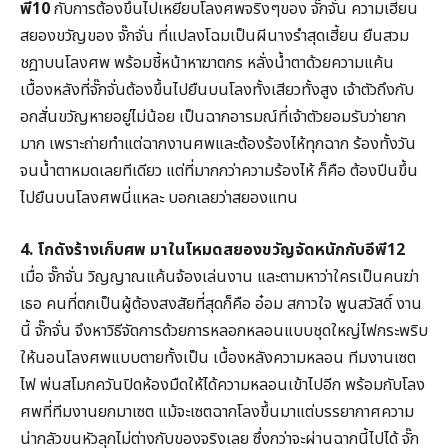
พี10
กับการต้องขึ้นไปเหยียบโลงศพจริงๆของ จั๊กจั่น ความเฮี้ยน
สยองขวัญของ จั๊กจั่น ที่แปลงโฉมเป็นผีนางรำสุดเฮี้ยน ยืนสวม
ชฎาบนโลงศพ พร้อมชี้หน้าหาฆาตกร หลั่งน้ำตาด้วยความแค้น
เบื้องหลังที่จั๊กจั่นต้องขึ้นไปยืนบนโลงทั้งเสียวทั้งสูง เจ้าตัวถึงกับ
อกสั่นขวัญหายอยู่ไม่น้อย เป็นฉากอารมณ์ที่เจ้าตัวยอมรับว่ายาก
มาก เพราะถ่ายทำแต่ฉากงานศพและต้องร้องไห้ทุกฉาก ร้องทั้งวัน
จนน้ำตาหมดเลยทีเดียว แต่ที่มากกว่าความร้องไห้ ก็คือ ต้องปีนขึ้น
ไปยืนบนโลงศพนี่แหละ บอกเลยว่าสยองแทน
4. โกดังร้างเก็บศพ มาในโหมดสยองขวัญจัดหนักกับอีพี12
เมื่อ จั๊กจั่น วิญญาณแค้นจ้องเล่นงาน และตามหาว่าใครเป็นคนฆ่า
เธอ คนที่ตกเป็นผู้ต้องสงสัยที่สุดก็คือ อ๋อม สกาวใจ พูนสวัสดิ์ งาน
นี้ จั๊กจั่น จึงหาวิธีจัดการด้วยการหลอกหลอนแบบชุดใหญ่ไฟกระพริบ
ให้นอนโลงศพแบบตายทั้งเป็น เบื้องหลังความหลอน ทีมงานเซต
ไฟ พ่นสโมกควันปิดห้องมืดให้ได้ความหลอนเข้าไปอีก พร้อมกับโลง
ศพที่ทีมงานยกมาเซต แม้จะเซตฉากโลงขึ้นมาแต่บรรยากาศความ
น่ากลัวขนหัวลุกไม่ต่างกับของจริงเลย ซึ่งกว่าจะผ่านฉากนี้ไปได้ จั๊ก