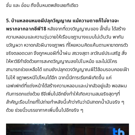
จั่น และ อ๋อม ถึงขั้นหมดพลังเลยทีเดียว
5. บ้านหลอนหมอผีปลุกวิญญาณ แม้ความตายก็ไม่อาจจะ
พรากจากฉากอีพี18
หลังจากที่ดวงวิญญาณของ จั๊กจั่น ได้สร้าง
ความหลอนและความวุ่นวายให้เรือนชฎานางแบบไม่เว้นวัน พากัน
ขวัญผวา หวาดกลัวผีนางชฎาพร ที่โหยหวนคิดแค้นตามหาฆาตกรตัว
จริงตลอดเวลา จึงถูกหมอผีที่น้ำฝน สรวงสุดา ลาวัณย์ประเสริฐ สั่ง
ให้หาวิธีกำจัดด้วยการสะกดวิญญาณลงไปในหม้อ และไม่มีใคร
สามารถช่วยเหลือได้ แถมยังปลุกดวงวิญญาณผีไว้ล้อมรอบคอยเฝ้า
ไม่ให้ ชฎาพรหนีไปไหนได้อีก ฉากนี้มีการเรียกผีเกิดขึ้น แค่
เอฟเฟกต์ที่แต่งหน้าได้สร้างความหลอนและน่ากลัวอยู่แล้ว พอสผม
กับการตกแต่งด้วย ซีจีเพิ่มไปอีกยิ่งทำให้เกิดความสมจริงสุดๆที่
สำคัญเรือนไทยที่ไปถ่ายทำหลังนี้เค้าว่ากันว่ามีเสาตกน้ำมันจริง ๆ
ด้วย ช่วยบิ้วบรรยากาศเพิ่มขึ้นไปอีกจริง ๆ