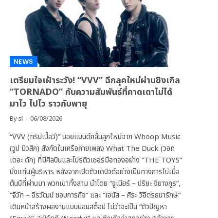
NEWS
เตรียมใจเฝ้าระวัง! “VVV” ฉีกลุคใหม่ผ่านซิงเกิล
“TORNADO” กับความสัมพันธ์ที่คาดเดาไม่ได้
มาไว ไปไว ราวกับพายุ
By
sl
06/08/2026
“VVV (ทริปเปิ้ลวี)” บอยแบนด์คลื่นลูกใหม่จาก Whoop Music
(วูป มิวสิค) สังกัดในเครือค่ายเพลง What The Duck (วอท
เดอะ ดัก) ที่มีศิลปินและโปรดิวเซอร์มือทองอย่าง “THE TOYS”
นั่งแท่นผู้บริหาร หลังจากเปิดตัวเดบิวต์อย่างเป็นทางการไปเมื่อ
ต้นปีที่ผ่านมา พวกเขาทั้งสาม นำโดย “จูเนียร์ – ปริยะ จิยางกูร”,
“จีวัท – จีรวัฒน์ ชอบการกิจ” และ “เจนัส – ศิระ วิจิตรธนารักษ์”
เดินหน้าสร้างผลงานแบบนอนสต็อป ไม่ว่าจะเป็น “ตัวปัญหา