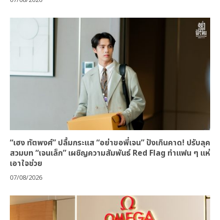
“เฮง ทัตพงศ์” ปลื้มกระแส “อย่าขอพี่เจน” ปังเกินคาด! ปรับลุค
สวมบท “เจนเล็ก” เผชิญความสัมพันธ์ Red Flag ทำแฟน ๆ แห่
เอาใจช่วย
07/08/2026