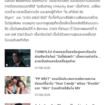
แสตมป์ พนัชษ์กรณ์ ฤกษ์ศิริอารี” กันอย่างใกล้ชิด และอินทุกอารมณ์ไปกับ
การรับชมตอนแรกซีรีส์ “จุดจีบสายมู Unlucky Bae” เมื่อคำสาป…เปลี่ยน
ดวงร้าย กลายเป็นความรัก และสองผู้กำกับฯ “โย อภิรักษ์ ชัย
ปัญหา” และ “อาร์ต อนันต์ รัศมี” ที่แท็กทีมมาเสิร์ฟความฟินครบรสด้วย
โชว์สุดพิเศษ เกมสนุกๆ และการพูดคุยถึงเบื้องลึกเบื้องหลังซีรีส์แบบเจาะ
ลึก เมื่อวันพฤหัสบดีที่ 6 สิงหาคม 2569 ที่ผ่านมา ที่ โรงภาพยนตร์ที่ 8
เอส เอฟ เวิลด์ ซีเนม่า เซ็นทรัลเวิลด์ เต็มไปด้วยความสุขและรอยยิ้มทุก
โมเมนต์เลยทีเดียว
TONEYLIU ถ่ายทอดเรื่องจริงสุดสะเทือนใจ
ผ่านซิงเกิลใหม่ “วันที่ฝนพรำ” เมื่อความห่วงใย…
อาจเป็นคำบอกรักครั้งสุดท้าย
07/08/2026
“PP KRIT” ชวนเปิดประสบการณ์ความหวาน
ซ่อนเปรี้ยวใน “Your Candy” พร้อม “ต้าเหนิง”
และ “ณิชา” ร่วมสร้างสีสันใน MV
07/08/2026