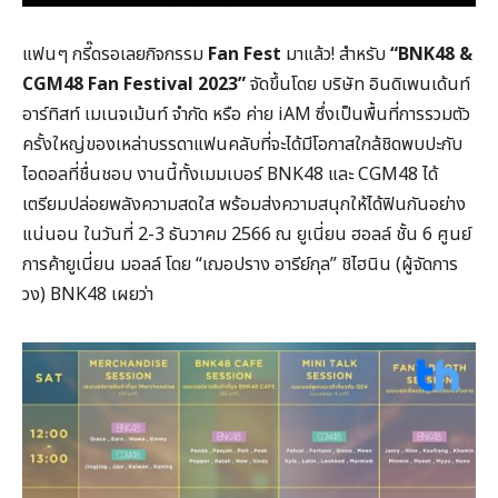
แฟนๆ กรี๊ดรอเลยกิจกรรม
Fan Fest
มาแล้ว! สำหรับ
“BNK48 &
CGM48 Fan Festival 2023”
จัดขึ้นโดย บริษัท อินดิเพนเด้นท์
อาร์ทิสท์ เมเนจเม้นท์ จำกัด หรือ ค่าย iAM ซึ่งเป็นพื้นที่การรวมตัว
ครั้งใหญ่ของเหล่าบรรดาแฟนคลับที่จะได้มีโอกาสใกล้ชิดพบปะกับ
ไอดอลที่ชื่นชอบ งานนี้ทั้งเมมเบอร์ BNK48 และ CGM48 ได้
เตรียมปล่อยพลังความสดใส พร้อมส่งความสนุกให้ได้ฟินกันอย่าง
แน่นอน ในวันที่ 2-3 ธันวาคม 2566 ณ ยูเนี่ยน ฮอลล์ ชั้น 6 ศูนย์
การค้ายูเนี่ยน มอลล์ โดย “เฌอปราง อารีย์กุล” ชิไฮนิน (ผู้จัดการ
วง) BNK48 เผยว่า