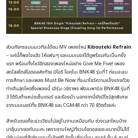
ส่วนกิจกรรมบนเวทีจะได้ชม MV เพลงใหม่
Kibouteki Refrain
– แค่นี้ก็พอใจแล้ว ให้แฟนๆ และเมมเบอร์ได้ดูพร้อมกันเป็นครั้ง
แรก พร้อมทั้งโชว์อีกสองเพลงใหม่อย่าง Give Me Five! เพลง
สดใสสไตล์ไอดอลส่งท้าย มิโอริ โอคุโบะ BNK48 รุ่นที่1 ก่อนจะจบ
การศึกษา และเพลง Must Be Now ที่จะมาโชว์ความแข็งแรงด้วย
ท่าเต้นสุดโหดซึ่งเพลงนี้ เอิร์น-วชิราพร พัฒนพานิช BNK48 รุ่นที่
3 ได้รับตำแหน่งเซ็นเตอร์ และร้องนำ นอกจากนี้ยังมีโชว์สุดพิเศษ
จากเมมเบอร์ทั้ง BNK48 และ CGM48 กว่า 70 ชีวิตด้วยค่ะ
สำหรับเฌอก็จะแวะเวียนไปอยู่ในงานเหมือนกัน ช่วงเวลาไหนบ้าง
มาลุ้นมาเจอกันนะคะ เพราะงานใหญ่ที่รวมไอดอลเยอะขนาดนี้ไม่ได้
มีกันบ่อยที่สำคัญงานนี้เข้าฟรี! จัดขึ้นที่ยูเนี่ยน ฮอลล์ ชั้น 6 ศูนย์