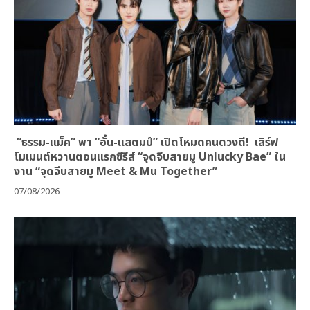
“ธรรม-แม็ค” พา “อั๋น-แสตมป์” เปิดโหมดคนดวงดี! เสิร์ฟ
โมเมนต์หวานตอนแรกซีรีส์ “จุดจีบสายมู Unlucky Bae” ใน
งาน “จุดจีบสายมู Meet & Mu Together”
07/08/2026