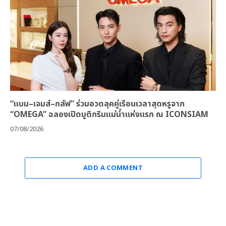
“แบม–เจมส์–กลัฟ” ร่วมอวดลุคคู่เรือนเวลาสุดหรูจาก
“OMEGA” ฉลองเปิดบูติกริมแม่น้ำแห่งแรก ณ ICONSIAM
07/08/2026
ADD A COMMENT