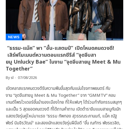
NEWS
“ธรรม-แม็ค” พา “อั๋น-แสตมป์” เปิดโหมดคนดวงดี!
เสิร์ฟโมเมนต์หวานตอนแรกซีรีส์ “จุดจีบสา
ยมู Unlucky Bae” ในงาน “จุดจีบสายมู Meet & Mu
Together”
By
sl
07/08/2026
เปิดคลาสแรกคนดวงดีรับความฟินขั้นสุดกันแน่นโรงภาพยนตร์ กับ
งาน “จุดจีบสายมู Meet & Mu Together” จาก “GMMTV” คอน
เทนต์โพรไวเดอร์ชั้นนำของเมืองไทย ที่ให้แฟนๆ ได้ร่วมทำกิจกรรมสนุกๆ
และเป็น 5 สุดยอดคนดวงดี ที่ได้ถามคำถาม เปิดตำราจีบแบบสายมูกับนัก
แสดงวัยรุ่นคู่ใหม่มาแรง “ธรรม ทัพทอง สุวรรณระกานนท์, แม็ค ณัฐ
พัชร์ นิมจิรวัฒน์” และสองนักแสดงวัยรุ่นฝีมือดี “อั๋น ณภัทร พัชรชวลิต,