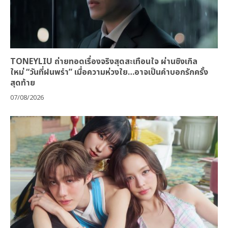
TONEYLIU ถ่ายทอดเรื่องจริงสุดสะเทือนใจ ผ่านซิงเกิล
ใหม่ “วันที่ฝนพรำ” เมื่อความห่วงใย…อาจเป็นคำบอกรักครั้ง
สุดท้าย
07/08/2026