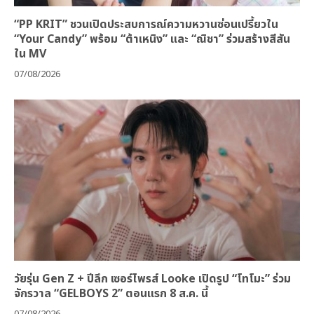
“PP KRIT” ชวนเปิดประสบการณ์ความหวานซ่อนเปรี้ยวใน
“Your Candy” พร้อม “ต้าเหนิง” และ “ณิชา” ร่วมสร้างสีสัน
ใน MV
07/08/2026
วัยรุ่น Gen Z + ปีลึก เซอร์ไพรส์ Looke เปิดรูป “โทโมะ” ร่วม
จักรวาล “GELBOYS 2” ตอนแรก 8 ส.ค. นี้
07/08/2026