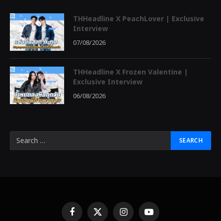
THHeadline X PeachLover | Exclusive
Interview
07/08/2026
THHeadline X Frozen Valentine |
Exclusive Interview
06/08/2026
Facebook
X
Instagram
YouTube