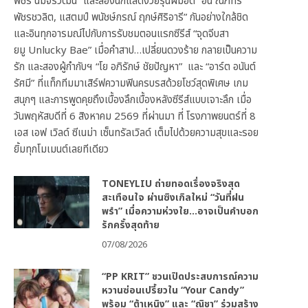
พัชร์ นิมจิรวัฒน์” และสองนักแสดงวัยรุ่นฝีมือดี “อั๋น ณภัทร
พัชรชวลิต, แสตมป์ พนัชษ์กรณ์ ฤกษ์ศิริอารี” กันอย่างใกล้ชิด
และอินทุกอารมณ์ไปกับการรับชมตอนแรกซีรีส์ “จุดจีบสา
ยมู Unlucky Bae” เมื่อคำสาป…เปลี่ยนดวงร้าย กลายเป็นความ
รัก และสองผู้กำกับฯ “โย อภิรักษ์ ชัยปัญหา” และ “อาร์ต อนันต์
รัศมี” ที่แท็กทีมมาเสิร์ฟความฟินครบรสด้วยโชว์สุดพิเศษ เกม
สนุกๆ และการพูดคุยถึงเบื้องลึกเบื้องหลังซีรีส์แบบเจาะลึก เมื่อ
วันพฤหัสบดีที่ 6 สิงหาคม 2569 ที่ผ่านมา ที่ โรงภาพยนตร์ที่ 8
เอส เอฟ เวิลด์ ซีเนม่า เซ็นทรัลเวิลด์ เต็มไปด้วยความสุขและรอย
ยิ้มทุกโมเมนต์เลยทีเดียว
TONEYLIU ถ่ายทอดเรื่องจริงสุด
สะเทือนใจ ผ่านซิงเกิลใหม่ “วันที่ฝน
พรำ” เมื่อความห่วงใย…อาจเป็นคำบอก
รักครั้งสุดท้าย
07/08/2026
“PP KRIT” ชวนเปิดประสบการณ์ความ
หวานซ่อนเปรี้ยวใน “Your Candy”
พร้อม “ต้าเหนิง” และ “ณิชา” ร่วมสร้าง