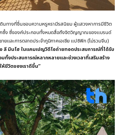
กเดินทางที่ชื่นชอบความหรูหรามีรสนิยม ผู้แสวงหาการมีชีวิต
ี่ลึกซึ้ง ซึ่งองค์ประกอบทั้งหมดสื่อถึงจิตวิญญาณของแบรนด์
ยขายและการตลาดประจำภูมิภาคเอเชีย แปซิฟิก (ไม่รวมจีน)
ลี มินโฮ ในแคมเปญวิดีโอถ่ายทอดประสบการณ์ที่ได้รับ
วมทั้งประสบการณ์หลากหลายและช่วงเวลาที่เสริมสร้าง
้ชีวิตของเราดีขึ้น”