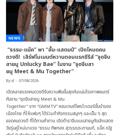
NEWS
“ธรรม-แม็ค” พา “อั๋น-แสตมป์” เปิดโหมดคน
ดวงดี! เสิร์ฟโมเมนต์หวานตอนแรกซีรีส์ “จุดจีบ
สายมู Unlucky Bae” ในงาน “จุดจีบสา
ยมู Meet & Mu Together”
By
sl
07/08/2026
เปิดคลาสแรกคนดวงดีรับความฟินขั้นสุดกันแน่นโรงภาพยนตร์
กับงาน “จุดจีบสายมู Meet & Mu
Together” จาก “GMMTV” คอนเทนต์โพรไวเดอร์ชั้นนำของ
เมืองไทย ที่ให้แฟนๆ ได้ร่วมทำกิจกรรมสนุกๆ และเป็น 5 สุด
ยอดคนดวงดี ที่ได้ถามคำถาม เปิดตำราจีบแบบสายมูกับนักแสดง
วัยรุ่นคู่ใหม่มาแรง “ธรรม ทัพทอง สุวรรณระกานนท์, แม็ค ณัฐ