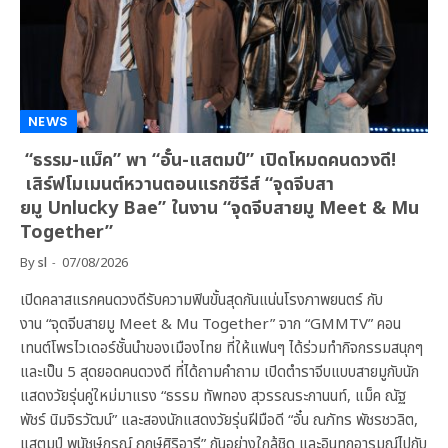
NEWS
“ธรรม-แม็ค” พา “อั๋น-แสตมป์” เปิดโหมดคนดวงดี!
เสิร์ฟโมเมนต์หวานตอนแรกซีรีส์ “จุดจีบสา
ยมู Unlucky Bae” ในงาน “จุดจีบสายมู Meet & Mu
Together”
By
sl
07/08/2026
เปิดคลาสแรกคนดวงดีรับความฟินขั้นสุดกันแน่นโรงภาพยนตร์ กับ
งาน “จุดจีบสายมู Meet & Mu Together” จาก “GMMTV” คอน
เทนต์โพรไวเดอร์ชั้นนำของเมืองไทย ที่ให้แฟนๆ ได้ร่วมทำกิจกรรมสนุกๆ
และเป็น 5 สุดยอดคนดวงดี ที่ได้ถามคำถาม เปิดตำราจีบแบบสายมูกับนัก
แสดงวัยรุ่นคู่ใหม่มาแรง “ธรรม ทัพทอง สุวรรณระกานนท์, แม็ค ณัฐ
พัชร์ นิมจิรวัฒน์” และสองนักแสดงวัยรุ่นฝีมือดี “อั๋น ณภัทร พัชรชวลิต,
แสตมป์ พนัชษ์กรณ์ ฤกษ์ศิริอารี” กันอย่างใกล้ชิด และอินทุกอารมณ์ไปกับ