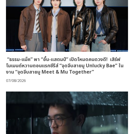
“ธรรม-แม็ค” พา “อั๋น-แสตมป์” เปิดโหมดคนดวงดี! เสิร์ฟ
โมเมนต์หวานตอนแรกซีรีส์ “จุดจีบสายมู Unlucky Bae” ใน
งาน “จุดจีบสายมู Meet & Mu Together”
07/08/2026