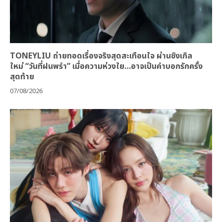
TONEYLIU ถ่ายทอดเรื่องจริงสุดสะเทือนใจ ผ่านซิงเกิล
ใหม่ “วันที่ฝนพรำ” เมื่อความห่วงใย…อาจเป็นคำบอกรักครั้ง
สุดท้าย
07/08/2026