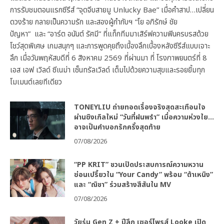
การรับชมตอนแรกซีรีส์ “จุดจีบสายมู Unlucky Bae” เมื่อคำสาป…เปลี่ยน
ดวงร้าย กลายเป็นความรัก และสองผู้กำกับฯ “โย อภิรักษ์ ชัย
ปัญหา” และ “อาร์ต อนันต์ รัศมี” ที่แท็กทีมมาเสิร์ฟความฟินครบรสด้วย
โชว์สุดพิเศษ เกมสนุกๆ และการพูดคุยถึงเบื้องลึกเบื้องหลังซีรีส์แบบเจาะ
ลึก เมื่อวันพฤหัสบดีที่ 6 สิงหาคม 2569 ที่ผ่านมา ที่ โรงภาพยนตร์ที่ 8
เอส เอฟ เวิลด์ ซีเนม่า เซ็นทรัลเวิลด์ เต็มไปด้วยความสุขและรอยยิ้มทุก
โมเมนต์เลยทีเดียว
TONEYLIU ถ่ายทอดเรื่องจริงสุดสะเทือนใจ
ผ่านซิงเกิลใหม่ “วันที่ฝนพรำ” เมื่อความห่วงใย…
อาจเป็นคำบอกรักครั้งสุดท้าย
07/08/2026
“PP KRIT” ชวนเปิดประสบการณ์ความหวาน
ซ่อนเปรี้ยวใน “Your Candy” พร้อม “ต้าเหนิง”
และ “ณิชา” ร่วมสร้างสีสันใน MV
07/08/2026
วัยรุ่น Gen Z + ปีลึก เซอร์ไพรส์ Looke เปิด