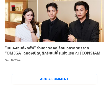
“แบม–เจมส์–กลัฟ” ร่วมอวดลุคคู่เรือนเวลาสุดหรูจาก
“OMEGA” ฉลองเปิดบูติกริมแม่น้ำแห่งแรก ณ ICONSIAM
07/08/2026
ADD A COMMENT