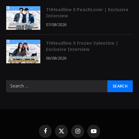
THHeadline X PeachLover | Exclusive
Interview
07/08/2026
THHeadline X Frozen Valentine |
Exclusive Interview
06/08/2026
Facebook
X
Instagram
YouTube