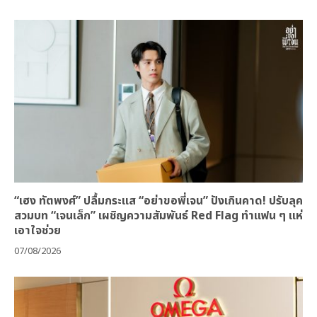
“เฮง ทัตพงศ์” ปลื้มกระแส “อย่าขอพี่เจน” ปังเกินคาด! ปรับลุค
สวมบท “เจนเล็ก” เผชิญความสัมพันธ์ Red Flag ทำแฟน ๆ แห่
เอาใจช่วย
07/08/2026