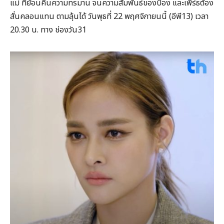
แม่ ที่ย้อนคืนความทรมาน จนความสัมพันธ์ของป้อง และเพิร์ธต้อง
สั่นคลอนแทน ตามลุ้นได้ วันพุธที่ 22 พฤศจิกายนนี้ (อีพี13) เวลา
20.30 น. ทาง ช่องวัน31