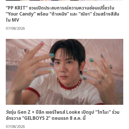
“PP KRIT” ชวนเปิดประสบการณ์ความหวานซ่อนเปรี้ยวใน
“Your Candy” พร้อม “ต้าเหนิง” และ “ณิชา” ร่วมสร้างสีสัน
ใน MV
07/08/2026
วัยรุ่น Gen Z + ปีลึก เซอร์ไพรส์ Looke เปิดรูป “โทโมะ” ร่วม
จักรวาล “GELBOYS 2” ตอนแรก 8 ส.ค. นี้
07/08/2026