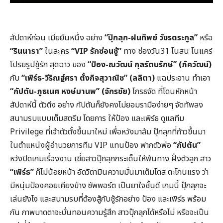
สัปดาห์ก่อน เมียยืนหนึ่ง อย่าง
“ปุ๊กลุก-ฝนทิพย์ วัชรตระกูล”
หรือ
“รินนารา”
ในละคร
“
VIP รักซ่อนชู้”
ทาง ช่องวัน31 โนสน โนแคร์
โปรยรูปชู้รัก สุดฉาว ของ
“ป้อง-ณวัฒน์ กุลรัตนรักษ์” (ภัควัฒน์)
กับ
“เพิร์ธ-วีริณฐ์ศรา ตั้งกิจสุวาณิช” (ลลิตา)
แฉประจาน ทำเอา
“กัปตัน-ภูธเนศ หงษ์มานพ” (จักรชัย)
โกรธจัด ที่โดนหักหน้า
สัปดาห์นี้ ตัวตึง อย่าง กัปตันก็ยังคงไม่ยอมรามือง่ายๆ จัดทัพลง
สนามรบแบบเต็มสตรีม โดยการ ให้ป้อง และเพิร์ธ ดูแลทีม
Privilege ที่เจ้าตัวตั้งขึ้นมาใหม่ เพื่อหวังมาล้ม ปุ๊กลุกที่ก้าวขึ้นมา
ในตำแหน่งผู้อำนวยการทีม VIP แทนป้อง ฟากตัวพ่อ
“กัปตัน”
หวังปิดเกมเรื่องงาน เขี่ยสาวปุ๊กลุกกระเด็นให้พ้นทาง ฝั่งตัวลูก สาว
“เพิร์ธ”
ก็ไม่น้อยหน้า อัดวิตามินความมั่นมาเต็มโดส ตะโกนแรง ว่า
มีหนุ่มป้องคอยเคียงข้าง ซัพพอร์ต เป็นยาใจชั้นดี เกมนี้ ปุ๊กลุกจะ
เล่นยังไง และสนามรบที่ต้องสู้กับชู้รักอย่าง ป้อง และเพิร์ธ พร้อม
กัน ภาพบาดตาจะบั่นทอนความรู้สึก สาวปุ๊กลุกได้หรือไม่ หรือจะเป็น