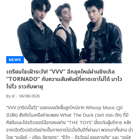
NEWS
เตรียมใจเฝ้าระวัง! “VVV” ฉีกลุคใหม่ผ่านซิงเกิล
“TORNADO” กับความสัมพันธ์ที่คาดเดาไม่ได้ มาไว
ไปไว ราวกับพายุ
By
sl
06/08/2026
“VVV (ทริปเปิ้ลวี)” บอยแบนด์คลื่นลูกใหม่จาก Whoop Music (วูป
มิวสิค) สังกัดในเครือค่ายเพลง What The Duck (วอท เดอะ ดัก) ที่มี
ศิลปินและโปรดิวเซอร์มือทองอย่าง “THE TOYS” นั่งแท่นผู้บริหาร หลัง
จากเปิดตัวเดบิวต์อย่างเป็นทางการไปเมื่อต้นปีที่ผ่านมา พวกเขาทั้งสาม นำ
โดย “จูเนียร์ – ปริยะ จิยางกูร”, “จีวัท – จีรวัฒน์ ชอบการกิจ” และ “เจนัส