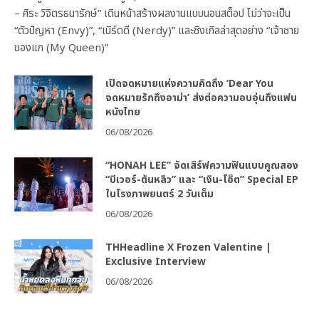
– ศิระ วิจิตรธนารักษ์” เดินหน้าสร้างผลงานแบบนอนสต็อป ไม่ว่าจะเป็น
“ตัวปัญหา (Envy)”, “เนิร์ดดี (Nerdy)” และซิงเกิลล่าสุดอย่าง “เจ้าชาย
ของแก (My Queen)”
เปิดจดหมายแห่งความคิดถึง ‘Dear You
จดหมายรักถึงอาม่า’ ส่งต่อความอบอุ่นถึงแฟน
หนังไทย
06/08/2026
“HONAH LEE” จัดเสิร์ฟความฟินแบบคูณสอง
“บีเวอร์-ต้นหลิว” และ “เงิน-โอ๊ต” Special EP
ในโรงภาพยนตร์ 2 วันเต็ม
06/08/2026
THHeadline X Frozen Valentine |
Exclusive Interview
06/08/2026