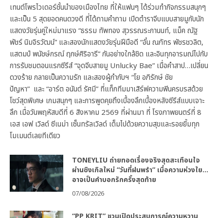
เทนต์โพรไวเดอร์ชั้นนำของเมืองไทย ที่ให้แฟนๆ ได้ร่วมทำกิจกรรมสนุกๆ
และเป็น 5 สุดยอดคนดวงดี ที่ได้ถามคำถาม เปิดตำราจีบแบบสายมูกับนัก
แสดงวัยรุ่นคู่ใหม่มาแรง “ธรรม ทัพทอง สุวรรณระกานนท์, แม็ค ณัฐ
พัชร์ นิมจิรวัฒน์” และสองนักแสดงวัยรุ่นฝีมือดี “อั๋น ณภัทร พัชรชวลิต,
แสตมป์ พนัชษ์กรณ์ ฤกษ์ศิริอารี” กันอย่างใกล้ชิด และอินทุกอารมณ์ไปกับ
การรับชมตอนแรกซีรีส์ “จุดจีบสายมู Unlucky Bae” เมื่อคำสาป…เปลี่ยน
ดวงร้าย กลายเป็นความรัก และสองผู้กำกับฯ “โย อภิรักษ์ ชัย
ปัญหา” และ “อาร์ต อนันต์ รัศมี” ที่แท็กทีมมาเสิร์ฟความฟินครบรสด้วย
โชว์สุดพิเศษ เกมสนุกๆ และการพูดคุยถึงเบื้องลึกเบื้องหลังซีรีส์แบบเจาะ
ลึก เมื่อวันพฤหัสบดีที่ 6 สิงหาคม 2569 ที่ผ่านมา ที่ โรงภาพยนตร์ที่ 8
เอส เอฟ เวิลด์ ซีเนม่า เซ็นทรัลเวิลด์ เต็มไปด้วยความสุขและรอยยิ้มทุก
โมเมนต์เลยทีเดียว
TONEYLIU ถ่ายทอดเรื่องจริงสุดสะเทือนใจ
ผ่านซิงเกิลใหม่ “วันที่ฝนพรำ” เมื่อความห่วงใย…
อาจเป็นคำบอกรักครั้งสุดท้าย
07/08/2026
“PP KRIT” ชวนเปิดประสบการณ์ความหวาน