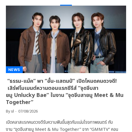
NEWS
“ธรรม-แม็ค” พา “อั๋น-แสตมป์” เปิดโหมดคนดวงดี!
เสิร์ฟโมเมนต์หวานตอนแรกซีรีส์ “จุดจีบสา
ยมู Unlucky Bae” ในงาน “จุดจีบสายมู Meet & Mu
Together”
By
sl
07/08/2026
เปิดคลาสแรกคนดวงดีรับความฟินขั้นสุดกันแน่นโรงภาพยนตร์ กับ
งาน “จุดจีบสายมู Meet & Mu Together” จาก “GMMTV” คอน