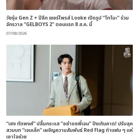
วัยรุ่น Gen Z + ปีลึก เซอร์ไพรส์ Looke เปิดรูป “โทโมะ” ร่วม
จักรวาล “GELBOYS 2” ตอนแรก 8 ส.ค. นี้
07/08/2026
“เฮง ทัตพงศ์” ปลื้มกระแส “อย่าขอพี่เจน” ปังเกินคาด! ปรับลุค
สวมบท “เจนเล็ก” เผชิญความสัมพันธ์ Red Flag ทำแฟน ๆ แห่
เอาใจช่วย