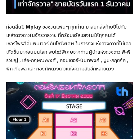
ก่อนสิ้นปี
Mplay
ขอชวนแฟนๆ ทุกท่าน มาสนุกส่งท้ายปีไปกับ
เหล่าดวงดาวในจักรวาลวาย ที่พร้อมจรัสแสงในให้ทุกคนได้
เซอร์ไพรส์ จิ้นฟินเวอร์ กับโชว์พิเศษ ในภารกิจแห่งดวงดาวที่ไม่เคย
เกิดขึ้นมาก่อนบนโลก พบโชว์พิเศษจากท่านผู้นำแห่งดวงดาว พี-พี
รวิชญ์ , เสือ-กฤษณะพงศ์ , คอปเตอร์-นันทพงศ์ , บูม-กฤตภัค ,
พีค-ภีมพล และ กองทัพดวงดาวแห่งความลับอีกหลายดวง