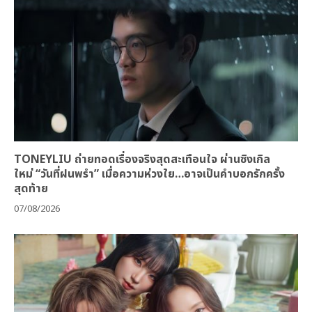
TONEYLIU ถ่ายทอดเรื่องจริงสุดสะเทือนใจ ผ่านซิงเกิล
ใหม่ “วันที่ฝนพรำ” เมื่อความห่วงใย…อาจเป็นคำบอกรักครั้ง
สุดท้าย
07/08/2026