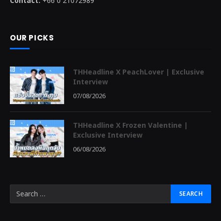
Contact:
+66 0 21072989
OUR PICKS
THHeadline X PeachLover | Exclusive
Interview
07/08/2026
THHeadline X Frozen Valentine |
Exclusive Interview
06/08/2026