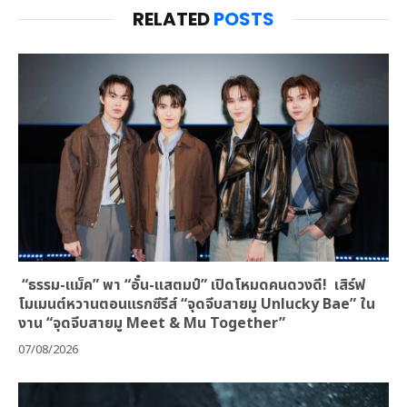
RELATED
POSTS
“ธรรม-แม็ค” พา “อั๋น-แสตมป์” เปิดโหมดคนดวงดี! เสิร์ฟ
โมเมนต์หวานตอนแรกซีรีส์ “จุดจีบสายมู Unlucky Bae” ใน
งาน “จุดจีบสายมู Meet & Mu Together”
07/08/2026