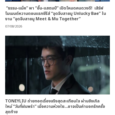
“ธรรม-แม็ค” พา “อั๋น-แสตมป์” เปิดโหมดคนดวงดี! เสิร์ฟ
โมเมนต์หวานตอนแรกซีรีส์ “จุดจีบสายมู Unlucky Bae” ใน
งาน “จุดจีบสายมู Meet & Mu Together”
07/08/2026
TONEYLIU ถ่ายทอดเรื่องจริงสุดสะเทือนใจ ผ่านซิงเกิล
ใหม่ “วันที่ฝนพรำ” เมื่อความห่วงใย…อาจเป็นคำบอกรักครั้ง
สุดท้าย