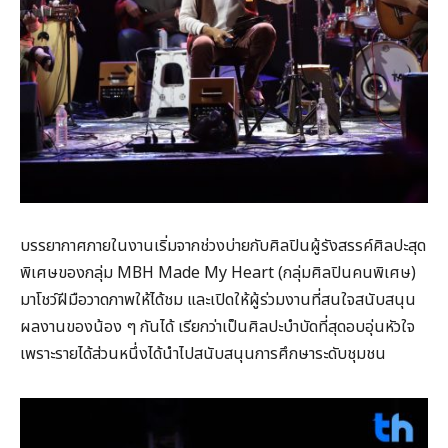
บรรยากาศภายในงานเริ่มจากช่วงบ่ายกับศิลปินผู้รังสรรค์ศิลปะสุด
พิเศษของกลุ่ม MBH Made My Heart (กลุ่มศิลปินคนพิเศษ)
มาโชว์ฝีมือวาดภาพให้ได้ชม และเปิดให้ผู้ร่วมงานที่สนใจสนับสนุน
ผลงานของน้อง ๆ กันได้ เรียกว่าเป็นศิลปะบำบัดที่สุดอบอุ่นหัวใจ
เพราะรายได้ส่วนหนึ่งได้นำไปสนับสนุนการศึกษาระดับชุมชน