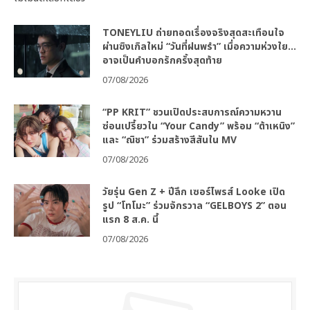
TONEYLIU ถ่ายทอดเรื่องจริงสุดสะเทือนใจ
ผ่านซิงเกิลใหม่ “วันที่ฝนพรำ” เมื่อความห่วงใย…
อาจเป็นคำบอกรักครั้งสุดท้าย
07/08/2026
“PP KRIT” ชวนเปิดประสบการณ์ความหวาน
ซ่อนเปรี้ยวใน “Your Candy” พร้อม “ต้าเหนิง”
และ “ณิชา” ร่วมสร้างสีสันใน MV
07/08/2026
วัยรุ่น Gen Z + ปีลึก เซอร์ไพรส์ Looke เปิด
รูป “โทโมะ” ร่วมจักรวาล “GELBOYS 2” ตอน
แรก 8 ส.ค. นี้
07/08/2026