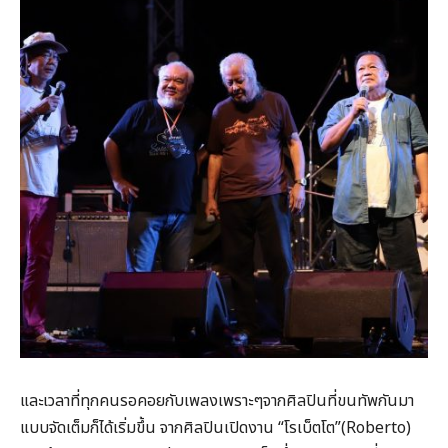
และเวลาที่ทุกคนรอคอยกับเพลงเพราะๆจากศิลปินที่ขนทัพกันมา
แบบจัดเต็มก็ได้เริ่มขึ้น จากศิลปินเปิดงาน “โรเบ็ตโต”(Roberto)