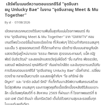
เสิร์ฟโมเมนต์หวานตอนแรกซีรีส์ “จุดจีบสา
ยมู Unlucky Bae” ในงาน “จุดจีบสายมู Meet & Mu
Together”
By
sl
07/08/2026
เปิดคลาสแรกคนดวงดีรับความฟินขั้นสุดกันแน่นโรงภาพยนตร์ กับ
งาน “จุดจีบสายมู Meet & Mu Together” จาก “GMMTV” คอน
เทนต์โพรไวเดอร์ชั้นนำของเมืองไทย ที่ให้แฟนๆ ได้ร่วมทำกิจกรรมสนุกๆ
และเป็น 5 สุดยอดคนดวงดี ที่ได้ถามคำถาม เปิดตำราจีบแบบสายมูกับนัก
แสดงวัยรุ่นคู่ใหม่มาแรง “ธรรม ทัพทอง สุวรรณระกานนท์, แม็ค ณัฐ
พัชร์ นิมจิรวัฒน์” และสองนักแสดงวัยรุ่นฝีมือดี “อั๋น ณภัทร พัชรชวลิต,
แสตมป์ พนัชษ์กรณ์ ฤกษ์ศิริอารี” กันอย่างใกล้ชิด และอินทุกอารมณ์ไปกับ
การรับชมตอนแรกซีรีส์ “จุดจีบสายมู Unlucky Bae” เมื่อคำสาป…เปลี่ยน
ดวงร้าย กลายเป็นความรัก และสองผู้กำกับฯ “โย อภิรักษ์ ชัย
ปัญหา” และ “อาร์ต อนันต์ รัศมี” ที่แท็กทีมมาเสิร์ฟความฟินครบรสด้วย
โชว์สุดพิเศษ เกมสนุกๆ และการพูดคุยถึงเบื้องลึกเบื้องหลังซีรีส์แบบเจาะ
ลึก เมื่อวันพฤหัสบดีที่ 6 สิงหาคม 2569 ที่ผ่านมา ที่ โรงภาพยนตร์ที่ 8
เอส เอฟ เวิลด์ ซีเนม่า เซ็นทรัลเวิลด์ เต็มไปด้วยความสุขและรอยยิ้มทุก
โมเมนต์เลยทีเดียว