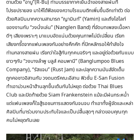
ตามด้วย “อาบู”(R-Bu) ท่ามบรรยากาศเย็นฉ่ำของสายฝนที่
โปรยปรายลง มาให้ได้ฟีลของความโรแมนติกเพิ่มขึ้นอีกเท่าตัว ต่อ
ด้วยศิลปินมากความสามารถ “ญามินท์” (Yamin) และถึงไฮไลท์
ของงานกับ “วงนั่งเล่น” (Nanglen Band) ที่จัดบทเพลงเนื้อหา
ดีๆ เสียงเพราะๆ มาแบบอัดแน่นด้วยคุณภาพไม่มีเปลี่ยน เรียก
เสียงกรี๊ดจากแฟนเพลงกันอย่างคึกคัก ที่ปักหลักรอให้กำลังใจ
ท่ามกลางสายฝน เรียกว่าใจสู้กันทุกคนจริงๆ และอยู่ต่อด้วยกันแบบ
ยาวๆกับ “วงบางลำพู บลูส์ คอมพานี” (Banglumpoo Blues
Company), “รัสแจม” (Rust Jam) และปลุกความมันส์จัดเต็ม
ถูกคอชาวอิสานกับ วงดนตรีคณะอีสาน ฟิวชั่น E-San Fusion
ทำเอาม่วนหน้าฮ้านลุกขึ้นเต้นกันไม่หยุด ต่อด้วย Thai Blues
Club และปิดท้ายด้วย Siam Frankenstein แม้จะมีฝนกระหน่ำ
แต่แฟนเพลงก็ใจสู้รอชมการแสดงกันจนจบ ทำเอาทั้งผู้จัดและเหล่า
ศิลปินที่มาร่วมงานประทับใจและเป็นปลื้มสุดๆ กล่าวขอบคุณทุก
คนไม่หยุดกันเลย