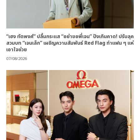
“เฮง ทัตพงศ์” ปลื้มกระแส “อย่าขอพี่เจน” ปังเกินคาด! ปรับลุค
สวมบท “เจนเล็ก” เผชิญความสัมพันธ์ Red Flag ทำแฟน ๆ แห่
เอาใจช่วย
07/08/2026