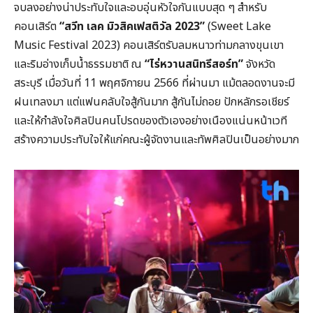
จบลงอย่างน่าประทับใจและอบอุ่นหัวใจกันแบบสุด ๆ สำหรับ
คอนเสิร์ต
“สวีท เลค มิวสิคเฟสติวัล 2023”
(Sweet Lake
Music Festival 2023) คอนเสิร์ตรับลมหนาวท่ามกลางขุนเขา
และริมอ่างเก็บน้ำธรรมชาติ ณ
“ไร่หวานสนิทรีสอร์ท”
จังหวัด
สระบุรี เมื่อวันที่ 11 พฤศจิกายน 2566 ที่ผ่านมา แม้ตลอดงานจะมี
ฝนเทลงมา แต่แฟนคลับใจสู้กันมาก สู้กันไม่ถอย ปักหลักรอเชียร์
และให้กำลังใจศิลปินคนโปรดของตัวเองอย่างเนืองแน่นหน้าเวที
สร้างความประทับใจให้แก่คณะผู้จัดงานและทัพศิลปินเป็นอย่างมาก