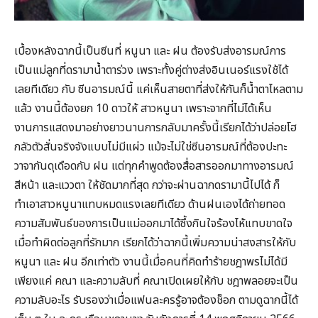
เบื้องหลังฉากนี้เป็นซีนที่ หนูนา และ ฝน ต้องรับส่งอารมณ์การ
เป็นแม่ลูกที่ดรามาน้ำตาร่วง เพราะทั้งคู่ต่างส่งอินเนอร์แรงใช้ได้
เลยทีเดียว กับ ซีนอารมณ์นี้ แค่เห็นสายตาที่ส่งให้กันก็น้ำตาไหลตาม
แล้ว งานนี้ต้องยก 10 ดาวให้ สาวหนูนา เพราะจากที่ไม่ได้เห็น
งานการแสดงมาอย่างยาวนานการกลับมาครั้งนี้เรียกได้ว่าปล่อยโฮ
กลัวตัวสั่นจริงจังแบบไม่มีแผ่ว แม้จะไม่ใช่ซีนอารมณ์ที่ต้องปะทะ
วาจากันดุเดือดกับ ฝน แต่ทุกคำพูดต้องสื่อสารออกมาทางอารมณ์
สีหน้า และแววตา ให้ชัดมากที่สุด กว่าจะผ่านฉากดรามานี้ไปได้ ก็
ทำเอาสาวหนูนาแทบหมดแรงเลยทีเดียว ด้านฝนเองได้ถ่ายทอด
ความสัมพันธ์ของการเป็นแม่ออกมาได้ซึ้งกินใจร้องไห้แทบขาดใจ
เมื่อทำผิดต่อลูกที่รักมาก เรียกได้ว่าฉากนี้เพิ่มความน่าสงสารให้กับ
หนูนา และ ฝน อีกเท่าตัว งานนี้เมื่อคนที่คิดทำร้ายชฎาพรไม่ได้มี
เพียงแค่ คณา และความลับที่ คณาเปิดเผยให้กับ ชฎาพลอยจะเป็น
ความลับอะไร รับรองว่าเมื่อแฟนละครรู้อาจต้องช็อก ตามดูฉากนี้ได้