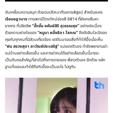
ขับเคลื่อนความสนุก ด้วยปมปริศนาที่รอการพิสูจน์ สำหรับละคร
เรือนชฎานาง
ทางสถานีโทรทัศน์ช่อง8 อีพี14 ที่ยังคงสืบหา
ฆาตกร ที่ปลิดชีพ
“จั๊กจั่น อคัมย์สิริ สุวรรณศุข”
อย่างต่อเนื่อง
ด้วยความห่วงใยของ
“หนูนา หนึ่งธิดา โสภณ”
จึงตัดสินใจเปิดอก
คุยกับทุกคนที่มีส่วนเกี่ยวข้อง แต่ดันมาเจอสิ่งที่ทำให้อึ้งเมื่อเห็น
“ฝน สรวงสุดา ลาวัณย์ประเสริฐ”
แม่ของตัวเอง กำลังพยายามฆ่า
แม่บ้านอย่างเลือดเย็น และการฆ่าคนได้อย่างเลือดเย็นนี้อาจจะ
เป็นต้นตอสำคัญที่สาวไปถึงการตายของ พี่สาวตัวเอง อีกด้วย หลัก
ฐานที่เจอและทำให้ถึงกับอึ้งจะเป็นอะไร ไปดูกัน