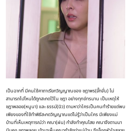
เป็นฉากที่ มีคนใช้คาถาเรียกวิญญาณของ ชฎาพร(จั๊กจั่น) ไม่
สามารถไปไหนได้ถูกสะกดไว้ใน ชฎา อย่างทุกข์ทรมาน เป็นเหตุให้
ชฎาพลอย(หนูนา) และ ธรรม์(นิว) ตามหาว่าใครเป็นคนทำร้ายแต่พบ
เพียงของที่ใช้ทำพิธีสะกดวิญญาณแต่ไม่รู้ว่าเป็นใคร มีเพียงแม่
บ้านที่เห็นเหตุการณ์ว่า คณา(ฝน) กำลังทำคุณไสย คณาจึงตามมา
บีบคอ ชฎาพลอย เข้ามาเห็นคณากำลังฆ่าแม่บ้าน จึงช็อกหัวใจสลาย