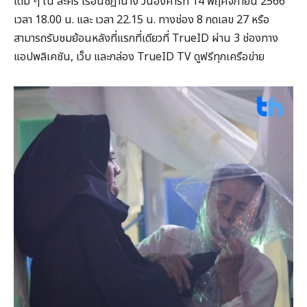
เต็ม ๆ ใน ละคร เรือนชฎานาง วันอังคารที่ 14 พฤศจิกายน 2566
เวลา 18.00 น. และ เวลา 22.15 น. ทางช่อง 8 กดเลข 27 หรือ
สามารถรับชมย้อนหลังที่แรกที่เดียวที่ TrueID ผ่าน 3 ช่องทาง
แอปพลิเคชัน, เว็บ และกล่อง TrueID TV ดูฟรีทุกเครือข่าย