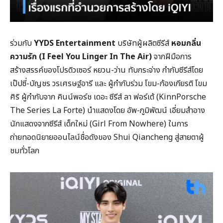
ร่วมกับ
YYDS Entertainment
บริษัทผู้ผลิตซีรีส์
หอมกลิ่น
ความรัก (
I Feel You Linger In The Air)
จากฝีมือการ
สร้างสรรค์ของโปรดิวเซอร์ หยวน-ว่าน ทับกระจ่าง กำกับซีรีส์โดย
เป๊ปซี่-บัญชร วรเศรษฐ์อารี และ ผู้กำกับร่วม โขม-ก้องเกียรติ โขม
ศิริ ผู้กำกับจาก คินน์พอร์ช เดอะ ซีรีส์ ลา ฟอร์เต้ (KinnPorsche
The Series La Forte) นำแสดงโดย อัพ-ภูมิพัฒน์ เอี่ยมสำอาง
นักแสดงจากซีรีส์ เด็กใหม่ (Girl From Nowhere) ในการ
ถ่ายทอดนิยายออนไลน์ชื่อดังของ Shui Qiancheng สู่สายตาผู้
ชมทั่วโลก