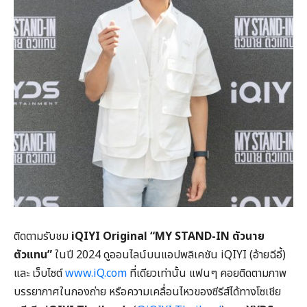
ติดตามรับชม
iQIYI Original “MY STAND-IN ตัวนาย
ตัวแทน”
ในปี 2024 ดูออนไลน์บนแอปพลิเคชัน iQIYI (อ้ายฉีอี้)
และ เว็บไซต์
www.iQ.com
ที่เดียวเท่านั้น แฟนๆ คอยติดตามภาพ
บรรยากาศในกองถ่าย หรือความเคลื่อนไหวของซีรีส์ได้ทางโซเชีย