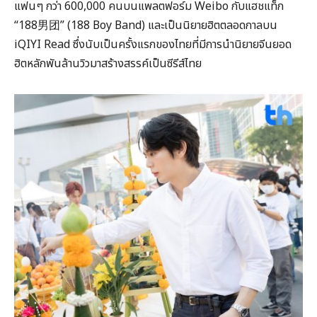
แฟนๆ กว่า 600,000 คนบนแพลตฟอร์ม Weibo กับแฮชแท็ก
“188男团” (188 Boy Band) และเป็นนิยายฮิตตลอดกาลบน
iQIYI Read ซึ่งนับเป็นครั้งแรกของไทยที่มีการนำนิยายจีนยอด
ฮิตหลักพันล้านวิวมาสร้างสรรค์เป็นซีรีส์ไทย