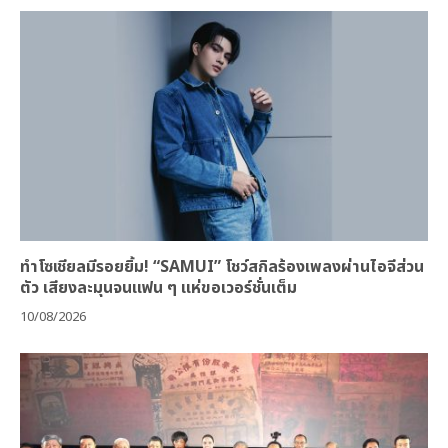
ทำโซเชียลมีรอยยิ้ม! “SAMUI” โชว์สกิลร้องเพลงผ่านไอจีส่วน
ตัว เสียงละมุนจนแฟน ๆ แห่ขอเวอร์ชั่นเต็ม
10/08/2026