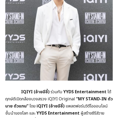
IQIYI (อ้ายฉีอี้)
ร่วมกับ
YYDS Entertainment
ได้
ฤกษ์ดีเปิดกล้องบวงสรวง iQIYI Original
“MY STAND-IN ตัว
นาย ตัวแทน”
โดย
iQIYI (อ้ายฉีอี้)
แพลตฟอร์มวิดีโอออนไลน์
ชั้นนำของโลก และ
YYDS Entertainment
ผู้สร้างซีรีส์วาย