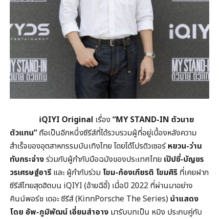
iQIYI Original
เรื่อง
“MY STAND-IN ตัวนาย
ตัวแทน”
ถือเป็นอีกหนึ่งซีรีส์ที่ได้รวบรวมผู้ที่อยู่เบื้องหลังความ
สำเร็จของอุตสาหกรรมบันเทิงไทย โดยได้โปรดิวเซอร์
หยวน-ว่าน
ทับกระจ่าง
ร่วมกับผู้กำกับมือฉมังของประเทศไทย
เป๊ปซี่-บัญชร
วรเศรษฐ์อารี
และ ผู้กำกับร่วม
โขม-ก้องเกียรติ โขมศิริ
ที่เคยฝาก
ซีรีส์ไทยสุดฮิตบน iQIYI (อ้ายฉีอี้) เมื่อปี 2022 ที่ผ่านมาอย่าง
คินน์พอร์ช เดอะ ซีรีส์ (KinnPorsche The Series)
นำแสดง
โดย
อัพ-ภูมิพัฒน์ เอี่ยมสำอาง
มารับบทเป็น หมิง ประกบคู่กับ