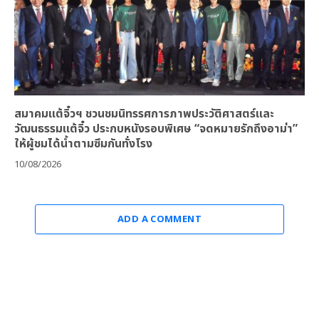
สมาคมแต้จิ๋วฯ ชวนชมนิทรรศการภาพประวัติศาสตร์และ
วัฒนธรรมแต้จิ๋ว ประกบหนังรอบพิเศษ “จดหมายรักถึงอาม่า”
ให้ผู้ชมได้น้ำตามซึมกันทั่งโรง
10/08/2026
ADD A COMMENT