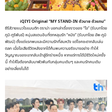
iQIYI Original “MY STAND-IN ตัวนาย ตัวแทน”
ซีรีส์วายแนวโรแมนติก ดราม่า บอกเล่าเรื่องราวของ “โจ” (รับบทโดย
ภูมิ-ภูริพันธ์) หนุ่มสแตนอินที่ตกหลุมรัก “หมิง” (รับบทโดย อัพ-ภูมิ
พัฒน์) ตั้งแต่แรกพบและมีความรักที่สมหวัง แต่โชคชะตากลับเล่น
ตลก เมื่อโจเสียชีวิตหลังจากได้ค้นพบความจริงบางอย่าง ทำให้
วิญญาณของเขากลับเข้าสู่อีกร่างหนึ่ง หากแต่การได้มีชีวิตใหม่ครั้ง
นี้ ทำให้โจต้องกลับมาพัวพันกับกลุ่มคนเดิมๆ และคนรักคนเดิม
อย่างเลี่ยงไม่ได้