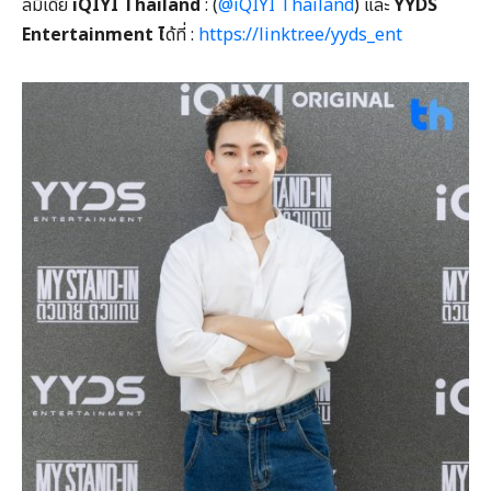
ลมีเดีย
iQIYI Thailand
: (
@iQIYI Thailand
) และ
YYDS
Entertainment ไ
ด้ที่ :
https://linktr.ee/yyds_ent